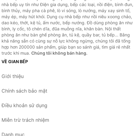
nhà bếp uy tín như Điện gia dụng, bếp các loại, nồi điện, bình đun,
bình thủy, máy pha cà phê, lò vi sóng, lò nướng, máy xay sinh tố,
máy ép, máy hút khói. Dụng cụ nhà bếp như nồi niêu xoong chảo,
dao kéo, thớt, kệ tủ, ấm nước, bếp nướng. Đồ dùng phòng ăn như
bình, ly cốc, tô chén dĩa, đũa muỗng nĩa, khăn bàn. Nội thất
phòng ăn như bàn ghế phòng ăn, tủ kệ, quầy bar, tủ bếp... Bằng
khả năng sẵn có cùng sự nỗ lực không ngừng, chúng tôi đã tổng
hợp hơn 200000 sản phẩm, giúp bạn so sánh giá, tìm giá rẻ nhất
trước khi mua.
Chúng tôi không bán hàng.
VỀ GIAN BẾP
Giới thiệu
Chính sách bảo mật
Điều khoản sử dụng
Miễn trừ trách nhiệm
Danh mục