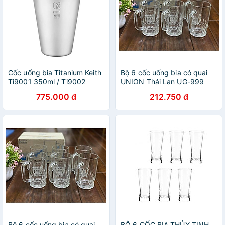
Cốc uống bia Titanium Keith
Bộ 6 cốc uống bia có quai
Ti9001 350ml / Ti9002
UNION Thái Lan UG-999
450ml
775.000 đ
212.750 đ
Bộ 6 cốc uống bia có quai
BỘ 6 CỐC BIA THỦY TINH