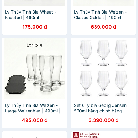
Ly Thủy Tinh Bia Wheat -
Ly Thủy Tinh Bia Weizen -
Faceted | 460ml |
Classic Golden | 490ml |
[LYNOIR_LY004
[LYNOIR_LY002
175.000 đ
639.000 đ
Ly Thủy Tinh Bia Weizen -
Set 6 ly bia Georg Jensen
Large Weizenbier | 490ml |
520ml hàng chính hãng
[LYNOIR_LY003
495.000 đ
3.390.000 đ