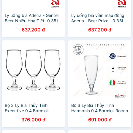
Ly uống bia Aderia - Gentel
Ly uống bia viền màu đồng
Beer Nhiều Hoạ Tiết- 0.35L
Aderia - Beer Prize - 0.38L
637.200 đ
637.200 đ
Bộ 3 Ly Bia Thủy Tinh
Bộ 6 Ly Bia Thủy Tinh
Executive 0.4 Bormioli
Harmonia 0.4 Bormioli Rocco
Rocco 128550Q02021990
128980M02021990 (580ml
376.000 đ
691.000 đ
(530ml / Ly)
/ Ly)