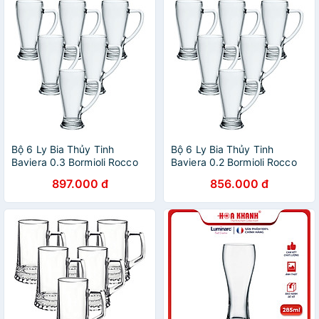
Bộ 6 Ly Bia Thủy Tinh
Bộ 6 Ly Bia Thủy Tinh
Baviera 0.3 Bormioli Rocco
Baviera 0.2 Bormioli Rocco
133430MI9021990 (390ml /
133420MT9021990 (268ml
897.000 đ
856.000 đ
Ly)
/ Ly)