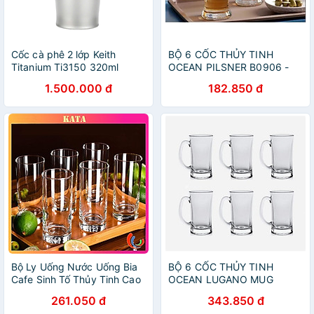
Cốc cà phê 2 lớp Keith
BỘ 6 CỐC THỦY TINH
Titanium Ti3150 320ml
OCEAN PILSNER B0906 -
170ML
1.500.000 đ
182.850 đ
Bộ Ly Uống Nước Uống Bia
BỘ 6 CỐC THỦY TINH
Cafe Sinh Tố Thủy Tinh Cao
OCEAN LUGANO MUG
Cấp Ocean New York Long
P0740 - 330ML
261.050 đ
343.850 đ
Drink B07812 Dung Tích