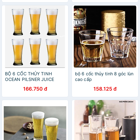
340ml
BỘ 6 CỐC THỦY TINH
bộ 6 cốc thủy tinh 8 góc lùn
OCEAN PILSNER JUICE
cao cấp
B5011 - 315ML
166.750 đ
158.125 đ