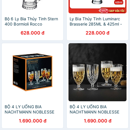
Bộ 6 Ly Bia Thủy Tinh Stern
Ly Bia Thủy Tinh Luminarc
400 Bormioli Rocco
Brasserie 285ML & 425ml -
133640M02021990 (510ml
J5184 & J5185 - Bộ 6 ly
628.000 đ
228.000 đ
/ Ly)
BỘ 4 LY UỐNG BIA
BỘ 4 LY UỐNG BIA
NACHTMANN NOBLESSE
NACHTMANN NOBLESSE
102556, dung tích 430 ml
102556, dung tích 430 ml
1.690.000 đ
1.690.000 đ
Hàng chính hãng
hàng chính hãng