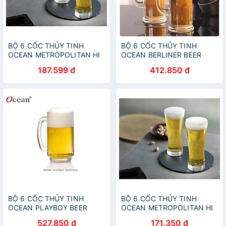
BỘ 6 CỐC THỦY TINH
BỘ 6 CỐC THỦY TINH
OCEAN METROPOLITAN HI
OCEAN BERLINER BEER
BALL B1312 - 330ML
MUG P0940 - 370ML
187.599 đ
412.850 đ
BỘ 6 CỐC THỦY TINH
BỘ 6 CỐC THỦY TINH
OCEAN PLAYBOY BEER
OCEAN METROPOLITAN HI
MUG P0140 - 360ML
BALL B1312 - 330ML
527.850 đ
171.350 đ