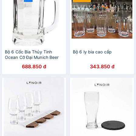
Bộ 6 Cốc Bia Thủy Tinh
Bộ 6 ly bia cao cấp
Ocean Cỡ Đại Munich Beer
Mug Ocean - P00843 -
688.850 đ
343.850 đ
640ml