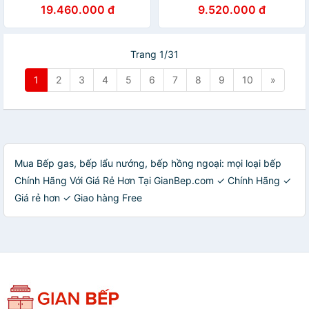
cm) - Hàng Chính Hãng
19.460.000 đ
9.520.000 đ
Trang 1/31
1
2
3
4
5
6
7
8
9
10
»
Mua Bếp gas, bếp lẩu nướng, bếp hồng ngoại: mọi loại bếp
Chính Hãng Với Giá Rẻ Hơn Tại GianBep.com ✓ Chính Hãng ✓
Giá rẻ hơn ✓ Giao hàng Free