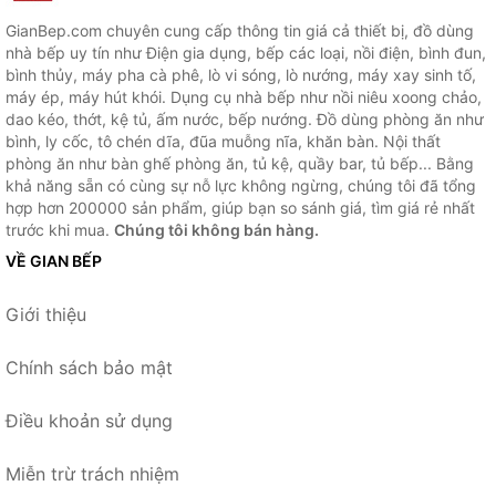
GianBep.com chuyên cung cấp thông tin giá cả thiết bị, đồ dùng
nhà bếp uy tín như Điện gia dụng, bếp các loại, nồi điện, bình đun,
bình thủy, máy pha cà phê, lò vi sóng, lò nướng, máy xay sinh tố,
máy ép, máy hút khói. Dụng cụ nhà bếp như nồi niêu xoong chảo,
dao kéo, thớt, kệ tủ, ấm nước, bếp nướng. Đồ dùng phòng ăn như
bình, ly cốc, tô chén dĩa, đũa muỗng nĩa, khăn bàn. Nội thất
phòng ăn như bàn ghế phòng ăn, tủ kệ, quầy bar, tủ bếp... Bằng
khả năng sẵn có cùng sự nỗ lực không ngừng, chúng tôi đã tổng
hợp hơn 200000 sản phẩm, giúp bạn so sánh giá, tìm giá rẻ nhất
trước khi mua.
Chúng tôi không bán hàng.
VỀ GIAN BẾP
Giới thiệu
Chính sách bảo mật
Điều khoản sử dụng
Miễn trừ trách nhiệm