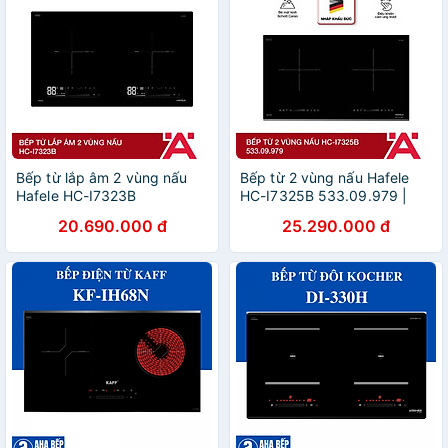
Bếp từ lắp âm 2 vùng nấu
Bếp từ 2 vùng nấu Hafele
Hafele HC-I7323B
HC-I7325B 533.09.979 |
536.61.886 | Hàng chính
Xuất xứ Đức | Hàng chính
20.690.000 đ
25.290.000 đ
hãng
hãng | Bảo hành chính hãng