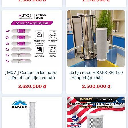
định kỳ 4 lần/1 năm - Hàng
chính hãng Mutosi
[ MQ7 ] Combo lõi lọc nước
Lõi lọc nước HIKARX SH-150
+ miễn phí gói dịch vụ bảo
- Hàng nhập khẩu
dưỡng và thay thế tại nhà
3.680.000 đ
2.500.000 đ
định kỳ 4 lần/1 năm