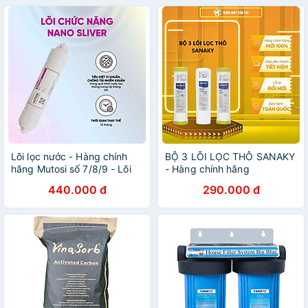
Lõi lọc nước - Hàng chính
BỘ 3 LÕI LỌC THÔ SANAKY
hãng Mutosi số 7/8/9 - Lõi
- Hàng chính hãng
Nanosilver (Nano bạc) - Diệt
440.000 đ
290.000 đ
khuẩn, chống tái nhiễm
khuẩn