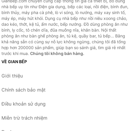
GianBep.com chuyên cung cấp thông tin giá cả thiết bị, đồ dùng
nhà bếp uy tín như Điện gia dụng, bếp các loại, nồi điện, bình đun,
bình thủy, máy pha cà phê, lò vi sóng, lò nướng, máy xay sinh tố,
máy ép, máy hút khói. Dụng cụ nhà bếp như nồi niêu xoong chảo,
dao kéo, thớt, kệ tủ, ấm nước, bếp nướng. Đồ dùng phòng ăn như
bình, ly cốc, tô chén dĩa, đũa muỗng nĩa, khăn bàn. Nội thất
phòng ăn như bàn ghế phòng ăn, tủ kệ, quầy bar, tủ bếp... Bằng
khả năng sẵn có cùng sự nỗ lực không ngừng, chúng tôi đã tổng
hợp hơn 200000 sản phẩm, giúp bạn so sánh giá, tìm giá rẻ nhất
trước khi mua.
Chúng tôi không bán hàng.
VỀ GIAN BẾP
Giới thiệu
Chính sách bảo mật
Điều khoản sử dụng
Miễn trừ trách nhiệm