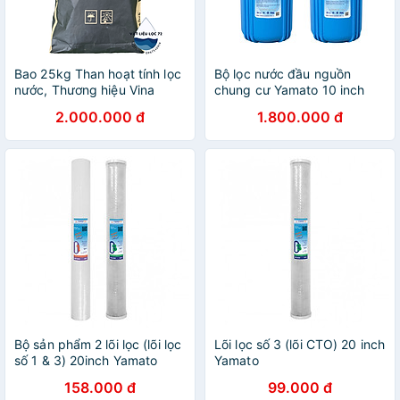
Bao 25kg Than hoạt tính lọc
Bộ lọc nước đầu nguồn
nước, Thương hiệu Vina
chung cư Yamato 10 inch
Sorb sản xuất 100% từ gáo
Bigblue (béo) 2 cấp lọc
2.000.000 đ
1.800.000 đ
dừa tại Việt Nam, Model
(YBH10P5C)
Vina Sorb KOAL PLUS
Bộ sản phẩm 2 lõi lọc (lõi lọc
Lõi lọc số 3 (lõi CTO) 20 inch
số 1 & 3) 20inch Yamato
Yamato
158.000 đ
99.000 đ