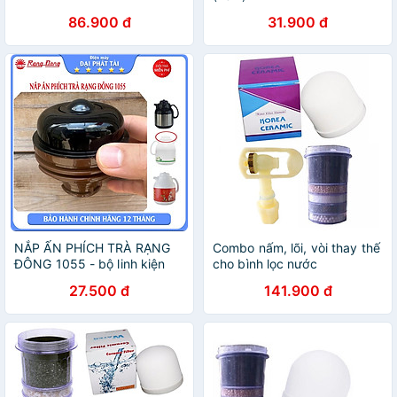
86.900 đ
31.900 đ
NẮP ẤN PHÍCH TRÀ RẠNG
Combo nấm, lõi, vòi thay thế
ĐÔNG 1055 - bộ linh kiện
cho bình lọc nước
chính hãƞg
27.500 đ
141.900 đ