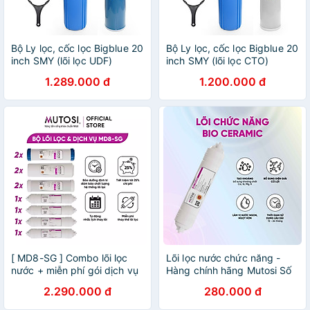
Bộ Ly lọc, cốc lọc Bigblue 20
Bộ Ly lọc, cốc lọc Bigblue 20
inch SMY (lõi lọc UDF)
inch SMY (lõi lọc CTO)
1.289.000 đ
1.200.000 đ
[ MD8-SG ] Combo lõi lọc
Lõi lọc nước chức năng -
nước + miễn phí gói dịch vụ
Hàng chính hãng Mutosi Số
bảo dưỡng và thay thế tại
6/7 - Lõi đúc nối nhanh - BIO
2.290.000 đ
280.000 đ
nhà định kỳ 2 lần/năm -
CERAMIC - Lõi bù khoáng,
Hàng chính hãng Mutosi
điện giải