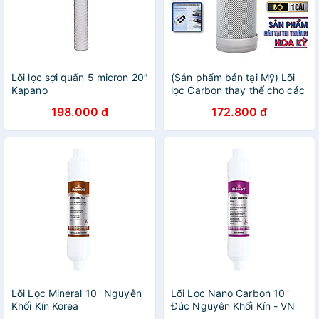
Lõi lọc sợi quấn 5 micron 20″
(Sản phẩm bán tại Mỹ) Lõi
Kapano
lọc Carbon thay thế cho các
loại máy lọc nước đầu vòi
198.000 đ
172.800 đ
Eurolife EL-CF1315
Lõi Lọc Mineral 10'' Nguyên
Lõi Lọc Nano Carbon 10''
Khối Kín Korea
Đúc Nguyên Khối Kín - VN