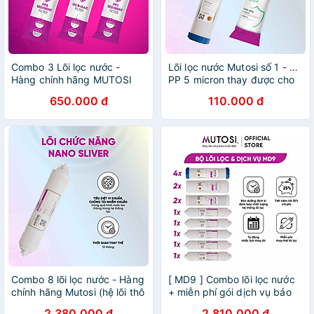
Combo 3 Lõi lọc nước -
Lõi lọc nước Mutosi số 1 - Lõi
Hàng chính hãng MUTOSI
PP 5 micron thay được cho
1,2,3 - Lõi lọc thô đúc nối
90% máy lọc trên thị trường
650.000 đ
110.000 đ
nhanh - Sử dụng cho máy
- LOIPP5M
lọc nước RO
Combo 8 lõi lọc nước - Hàng
[ MD9 ] Combo lõi lọc nước
chính hãng Mutosi (hệ lõi thô
+ miễn phí gói dịch vụ bảo
thường)
dưỡng và thay thế tại nhà
2.380.000 đ
2.810.000 đ