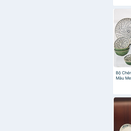
Bộ Chén
Màu Me
Gốm Sứ