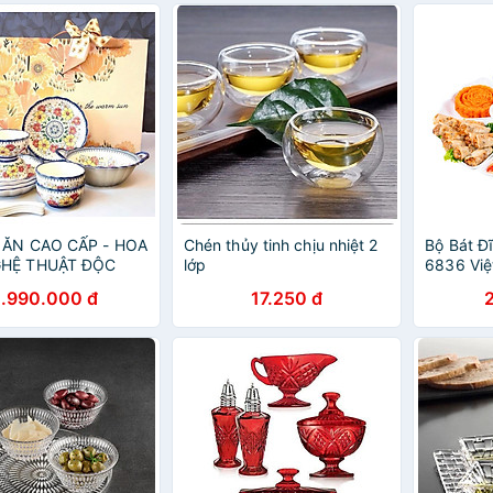
SẴN
 ĂN CAO CẤP - HOA
Chén thủy tinh chịu nhiệt 2
Bộ Bát Đ
GHỆ THUẬT ĐỘC
lớp
6836 Việ
ng chính hãng
Bộ Bát Đ
1.990.000 đ
17.250 đ