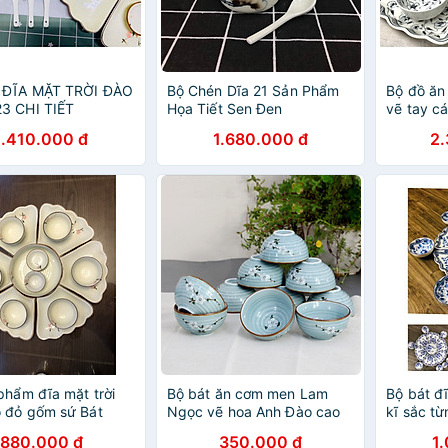
 ĐĨA MẶT TRỜI ĐÀO
Bộ Chén Dĩa 21 Sản Phẩm
Bộ đồ ăn 
3 CHI TIẾT
Họa Tiết Sen Đen
vẽ tay c
1.410.000 đ
1.680.000 đ
2
phẩm đĩa mặt trời
Bộ bát ăn cơm men Lam
Bộ bát đĩ
 đỏ gốm sứ Bát
Ngọc vẽ hoa Anh Đào cao
kĩ sắc t
cấp gốm sứ Bảo Khánh Bát
880.000 đ
350.000 đ
1
Tràng - bát cơm, chén cơm,