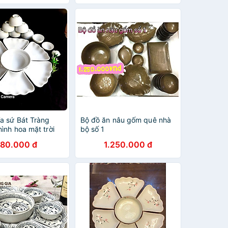
ĩa sứ Bát Tràng
Bộ đồ ăn nâu gốm quê nhà
ình hoa mặt trời
bộ số 1
(ĐK45cm)
80.000 đ
1.250.000 đ