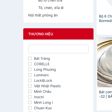
Bộ tô chén dĩa
Tô, chén, dĩa lẻ
Nội thất phòng ăn
Bộ 6 Ch
Bormiol
THƯƠNG HIỆU
Bát Tràng
CORELLE
Long Phương
Luminarc
Lock&Lock
Việt Nhật Plastic
Minh Châu
Bát cơm
-32 | B
Inochi
CON LẺ
Minh Long I
QUỐC S
Chuan Kuo