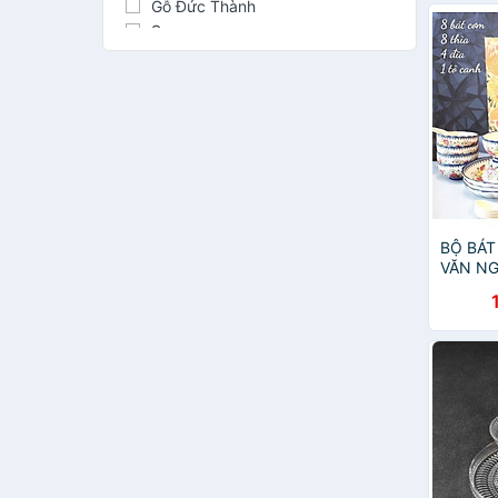
Gỗ Đức Thành
Superware
Cường Phát
Fataco
Anper
Nachtmann
SONG LONG PLASTIC
DURALEX
Xưởng Gốm TM
Ocean
BỘ BÁT
Katana
VĂN N
YANDY HOME
ĐÁO Hà
MUJI
UNC VIETNAM
BAYA
Donghwa
Iittala
JYSK
Daiso
Ingco
Loveramics