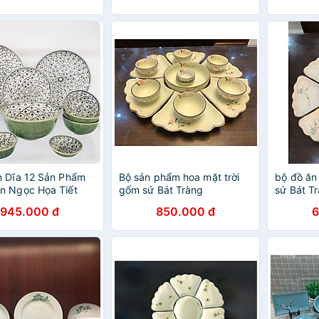
chén ăn cơm
 Dĩa 12 Sản Phẩm
Bộ sản phẩm hoa mặt trời
bộ đồ ăn
n Ngọc Họa Tiết
gốm sứ Bát Tràng
sứ Bát T
 Bát Tràng
945.000 đ
850.000 đ
6