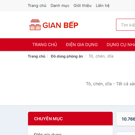
Trang chủ
Danh mục
Giới thiệu
Liên hệ
TRANG CHỦ
ĐIỆN GIA DỤNG
DỤNG CỤ NH
Tô, chén, dĩa
Trang chủ
Đồ dùng phòng ăn
Tô, chén, dĩa - Tất cả s
CHUYÊN MỤC
10.76
Điện gia dụng