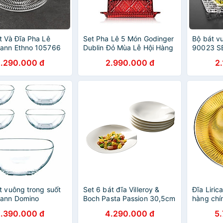
t Và Đĩa Pha Lê
Set Pha Lê 5 Món Godinger
Bộ bát 
ann Ethno 105766
Dublin Đỏ Mùa Lễ Hội Hàng
90023 S
1cm, Đĩa Ø22cm
chính hãng
1.290.000 đ
2.990.000 đ
2
ính hãng
t vuông trong suốt
Set 6 bát đĩa Villeroy &
Đĩa Liric
ann Domino
Boch Pasta Passion 30,5cm
hàng chí
n 100630 Hàng
made in Germany hàng
1.390.000 đ
4.290.000 đ
5
ãng
chính hãng