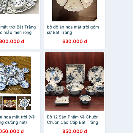
mặt trời Bát Tràng
bộ đồ ăn hoa mặt trời gốm
ác mẫu men rong
sứ Bát Tràng
.300.000 đ
630.000 đ
a hoa mặt trời (về
Bộ 12 Sản Phẩm Vẽ Chuồn
ừng đường nét)
Chuồn Cao Cấp Bát Tràng
.050.000 đ
850.000 đ