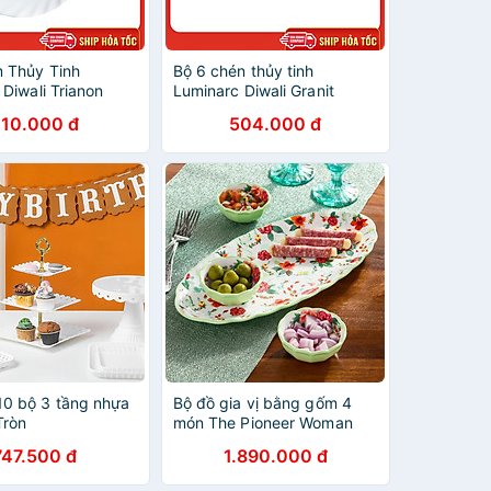
 Thủy Tinh
Bộ 6 chén thủy tinh
Diwali Trianon
Luminarc Diwali Granit
cm - bộ 6 đĩa -
Marble 12cm - P9837
210.000 đ
504.000 đ
0 bộ 3 tầng nhựa
Bộ đồ gia vị bằng gốm 4
Tròn
món The Pioneer Woman
Painted Meadow hàng
747.500 đ
1.890.000 đ
chính hãng