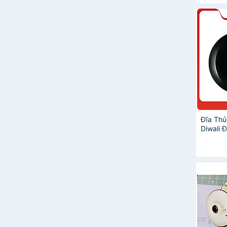
Đĩa Thủ
Diwali 
- P078