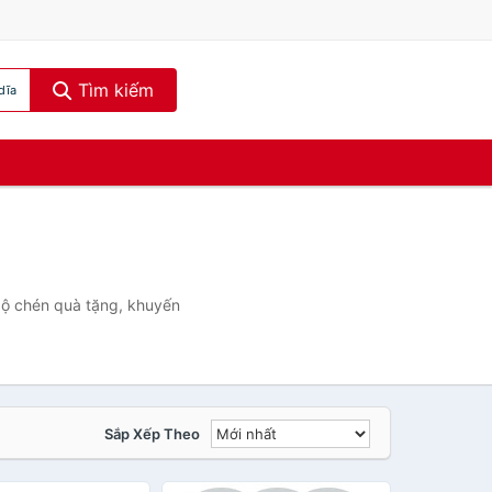
Tìm kiếm
dĩa
 bộ chén quà tặng, khuyến
Sắp Xếp Theo