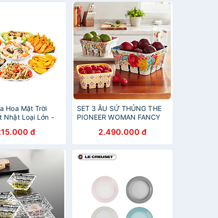
ĩa Hoa Mặt Trời
SET 3 ÂU SỨ THỦNG THE
t Nhật Loại Lớn -
PIONEER WOMAN FANCY
ĩa Bày Cỗ
FLOURISH Hàng chính hãng
215.000 đ
2.490.000 đ