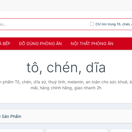
Chỉ tìm trong Tô, chén, 
À BẾP
ĐỒ DÙNG PHÒNG ĂN
NỘI THẤT PHÒNG ĂN
tô, chén, dĩa
ản phẩm Tô, chén, dĩa sứ, thuỷ tinh, melamin, an toàn cho sức khoẻ,
mãi, hàng chính hãng, giao nhanh 2h
6
Sản Phẩm