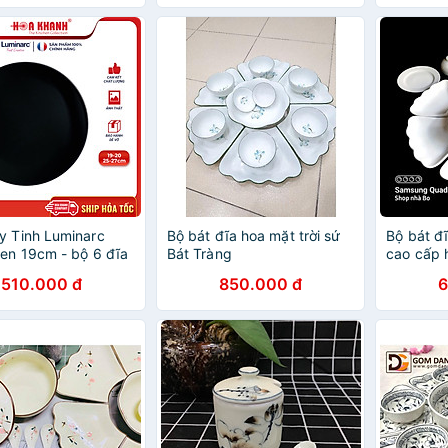
y Tinh Luminarc
Bộ bát đĩa hoa mặt trời sứ
Bộ bát đ
Đen 19cm - bộ 6 đĩa
Bát Tràng
cao cấp h
9
16 món 
510.000 đ
850.000 đ
6