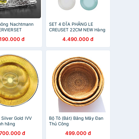
vuông Nachtmann
SET 4 ĐĨA PHẲNG LE
ERVIERSET
CREUSET 22CM NEW Hàng
chính hãng
.190.000 đ
4.490.000 đ
a Silver Gold IVV
Bộ Tô (Bát) Bằng Mây Đan
nh hãng
Thủ Công
.700.000 đ
499.000 đ