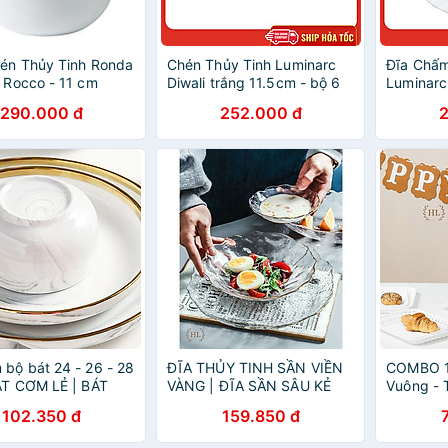
én Thủy Tinh Ronda
Chén Thủy Tinh Luminarc
Đĩa Chấm
i Rocco - 11 cm
Diwali trắng 11.5cm - bộ 6
Luminarc 
chén - N3973
Trắng 11
290.000 đ
252.000 đ
N3649
 bộ bát 24 - 26 - 28
ĐĨA THỦY TINH SẦN VIỀN
COMBO 1
ÁT CƠM LẺ | BÁT
VÀNG | ĐĨA SẦN SÂU KẺ
Vuông - 
 | BÁT SỨ HÀN
VÀNG KIM HOME LUXURY
102.350 đ
159.850 đ
IZE BÉ
DECOR | BỘ ĐĨA THỦY
TINH CAO CẤP | HÀNG CÓ