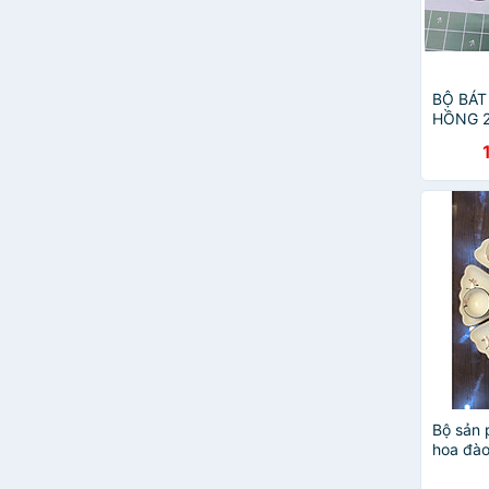
BỘ BÁT
HỒNG 2
Bộ sản 
hoa đào
Tràng