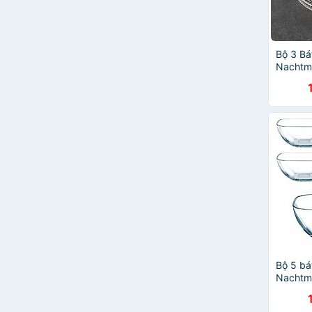
Rapido
IKEA
Bam House
Bộ 3 Bá
Q'tessence
Nachtm
Staub
Bát Ø1
Zebra
Hàng ch
JIASHI
ongtre
WMF
COBI Home
Long Đỉnh
Sa Maison
SongLong Plastic
Uncle Bill's
Fellia
INOMATA
RUGUO
Bộ 5 bá
Yeahcook
Nachtm
GGOMI
Schale
chính h