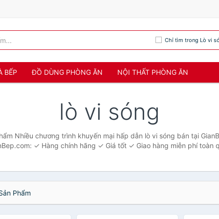
Chỉ tìm trong Lò vi s
À BẾP
ĐỒ DÙNG PHÒNG ĂN
NỘI THẤT PHÒNG ĂN
lò vi sóng
phẩm Nhiều chương trình khuyến mại hấp dẫn lò vi sóng bán tại Gia
nBep.com: ✓ Hàng chính hãng ✓ Giá tốt ✓ Giao hàng miễn phí toàn 
Sản Phẩm