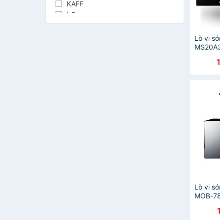
KAFF
LG
Malloca
Sunhouse
Lò vi 
HAFELE
MS20A3
toàn ph
Bosch
Hàng ch
Lock&Lock
Ferroli
Swan
Canzy
Blue Stone
Faster
HQSTAR
Mascotop
Matika
Tiross
Anvietgroup
Lò vi s
Aqua
MOB-78
BIYI
hãng
Carson
CATA