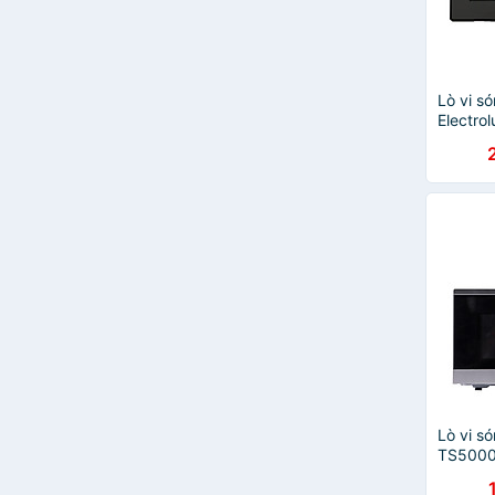
Lò vi s
Electr
lít - H
Lò vi s
TS5000