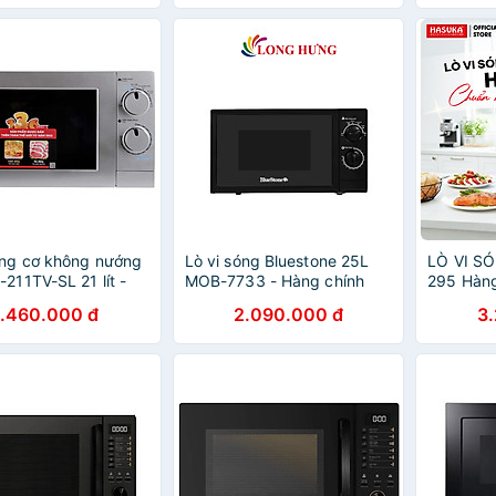
óng cơ không nướng
Lò vi sóng Bluestone 25L
LÒ VI S
-211TV-SL 21 lít -
MOB-7733 - Hàng chính
295 Hàng
ính hãng
hãng
1.460.000 đ
2.090.000 đ
3