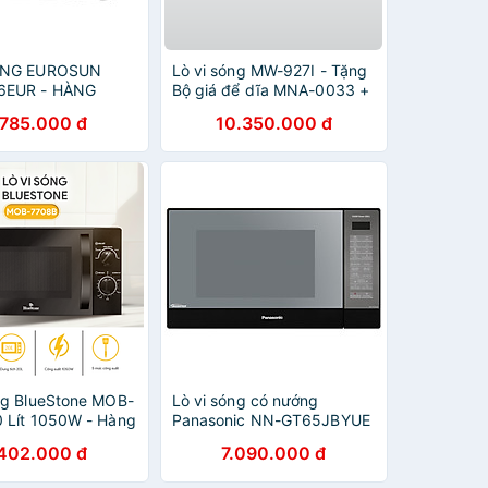
ÓNG EUROSUN
Lò vi sóng MW-927I - Tặng
EUR - HÀNG
Bộ giá để dĩa MNA-0033 +
HÃNG
Dụng cụ xay tiêu MMPM-
.785.000 đ
10.350.000 đ
657A - Hàng chính hãng
ng BlueStone MOB-
Lò vi sóng có nướng
 Lít 1050W - Hàng
Panasonic NN-GT65JBYUE
ng
31 lít - Hàng Chính Hãng
.402.000 đ
7.090.000 đ