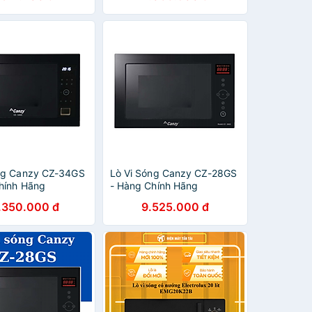
hãng
ng Canzy CZ-34GS
Lò Vi Sóng Canzy CZ-28GS
hính Hãng
- Hàng Chính Hãng
.350.000 đ
9.525.000 đ