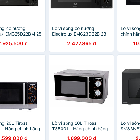
óng có nướng
Lò vi sóng có nướng
Lò vi só
olux EMG25D22BM 25
Electrolux EMG23D22B 23
chính hã
àng Chính Hãng
lít - Hàng chính hãng
2.925.500 đ
2.427.865 đ
10
óng 20L Tiross
Lò vi sóng 20L Tiross
Lò vi só
 - Hàng chính hãng
TS5001 - Hàng chính hãng
SM33NBY
- Hàng c
1.599.000 đ
1.699.000 đ
2