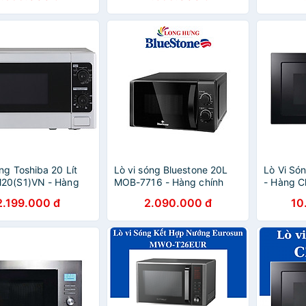
óng Toshiba 20 Lít
Lò vi sóng Bluestone 20L
Lò Vi Só
20(S1)VN - Hàng
MOB-7716 - Hàng chính
- Hàng C
ãng
hãng
2.199.000 đ
2.090.000 đ
10