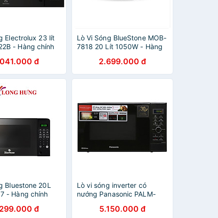
g Electrolux 23 lít
Lò Vi Sóng BlueStone MOB-
2B - Hàng chính
7818 20 Lít 1050W - Hàng
Chính Hãng
.041.000 đ
2.699.000 đ
ng Bluestone 20L
Lò vi sóng inverter có
 - Hàng chính
nướng Panasonic PALM-
NN-GD37HBYUE (23L) -
.299.000 đ
5.150.000 đ
Hàng chính hãng