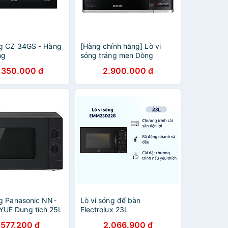
ng CZ 34GS - Hàng
[Hàng chính hãng] Lò vi
ng
sóng tráng men Dòng
nướng MG23K3515AS
.350.000 đ
2.900.000 đ
ng Panasonic NN-
Lò vi sóng để bàn
UE Dung tích 25L
Electrolux 23L
hính hãng
UltimateTaste 500 -
.577.200 đ
2.066.900 đ
EMM23D22B - Hàng chính