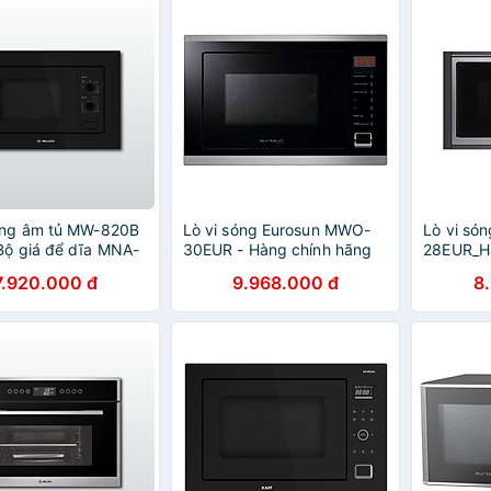
óng âm tủ MW-820B
Lò vi sóng Eurosun MWO-
Lò vi só
Bộ giá để dĩa MNA-
30EUR - Hàng chính hãng
28EUR_H
Dụng cụ xay tiêu
7.920.000 đ
9.968.000 đ
8
57A - Hàng chính