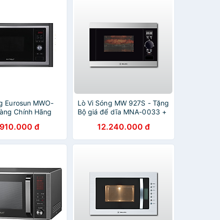
ng Eurosun MWO-
Lò Vi Sóng MW 927S - Tặng
àng Chính Hãng
Bộ giá để dĩa MNA-0033 +
Dụng cụ xay tiêu MMPM-
.910.000 đ
12.240.000 đ
657A - Hàng chính hãng