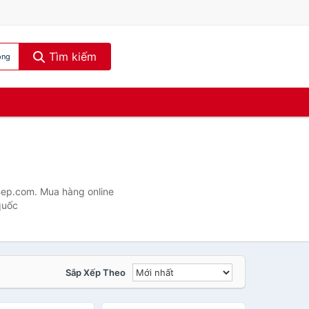
Tìm kiếm
óng
nBep.com. Mua hàng online
quốc
Sắp Xếp Theo