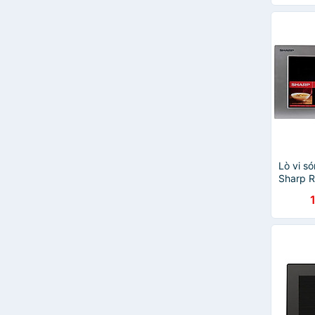
Happy Cook
HASUKA
Korea King
Lorca
Mishio
Nagakawa
National
Saiko
Teka
Eurosun
Lò vi s
WHIRLPOOL
Sharp R
Galanz
Hàng ch
Keplercook
BAUMATIC
Junger
Sanaky
Chef's