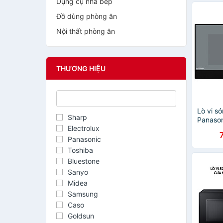
Dụng cụ nhà bếp
Đồ dùng phòng ăn
Nội thất phòng ăn
THƯƠNG HIỆU
Lò vi s
Sharp
Panaso
Electrolux
- Dung 
đơn tự 
Panasonic
1000W, 
Toshiba
điện tử 
Bluestone
tiết ki
Sanyo
hãng - 
12 thán
Midea
Samsung
Caso
Goldsun