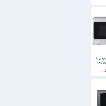
Lò vi s
ER-SGM
chính h