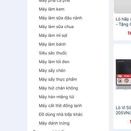
Máy pha cà phê
Máy làm kem
Máy làm sữa đậu nành
Lò hấp
- Tặng 
Máy làm sữa chua
SA-02 +
1
MDD-14
Máy làm mì sợi
hãng
Máy làm bánh
Siêu sắc thuốc
Máy làm tỏi đen
Máy sấy chén
Máy sấy thực phẩm
Máy hút chân không
Máy hàn miệng túi
Máy cắt thịt đông lạnh
Lò Vi S
205VN(S
Đồ dùng nhà bếp khác
chính h
Máy đánh trứng