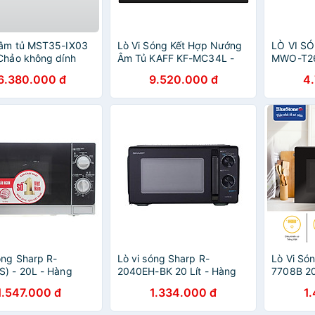
 âm tủ MST35-IX03
Lò Vi Sóng Kết Hợp Nướng
LÒ VI S
Chảo không dính
Âm Tủ KAFF KF-MC34L -
MWO-T26
 Khay úp chén dĩa
Màu Đen 34L Malaysia -
CHÍNH 
6.380.000 đ
9.520.000 đ
4
028 - Hàng chính
Hàng Chính Hãng
óng Sharp R-
Lò vi sóng Sharp R-
Lò Vi Só
) - 20L - Hàng
2040EH-BK 20 Lít - Hàng
7708B 20
ãng
Chính Hãng
Chính Hã
1.547.000 đ
1.334.000 đ
1