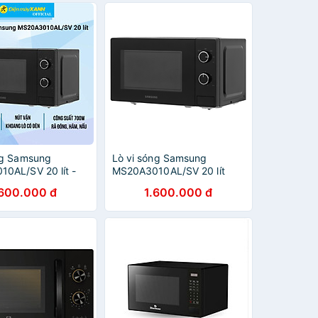
ng Samsung
Lò vi sóng Samsung
0AL/SV 20 lít -
MS20A3010AL/SV 20 lít
ính Hãng
(700W)- Hàng chính hãng
.600.000 đ
1.600.000 đ