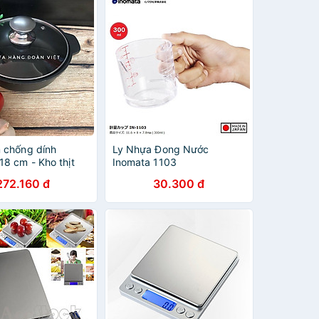
 chống dính
Ly Nhựa Đong Nước
18 cm - Kho thịt
Inomata 1103
hiên, mì cay, om,
272.160 đ
30.300 đ
iện ích cho gia
uyên nghiệp. Ch