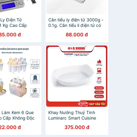
 Ly Điện Tử
Cân tiểu ly điện tử 3000g -
 1 Kg Cao Cấp
0.1g. Cân tiểu li điện tử có
độ chính xác cao
85.000 đ
88.000 đ
n Làm Kem 6 Que
Khay Nướng Thuỷ Tinh
o Cấp Không Độc
Luminarc Smart Cuisine
Toàn, Tiện Lợi Cho
Chữ Nhật 30cm x 20cm -
22.000 đ
375.000 đ
Đình - HÀNG CHÍNH
P8332
NIIN