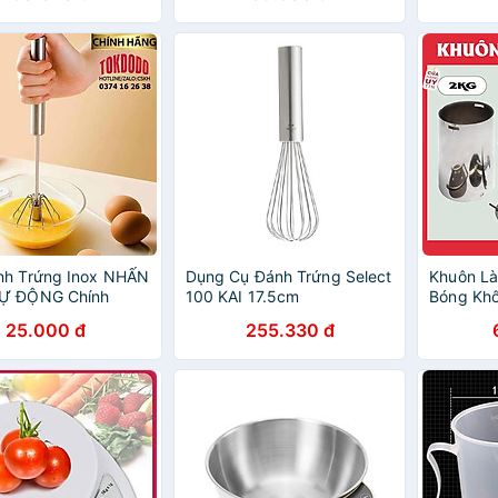
àm bánh, Dụng cụ
nh Trứng Inox NHẤN
Dụng Cụ Đánh Trứng Select
Khuôn Là
Ự ĐỘNG Chính
100 KAI 17.5cm
Bóng Khô
OKDODO ( Đánh
1kg - 2k
25.000 đ
255.330 đ
ơ Học)
Hay Khuô