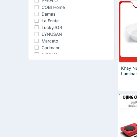
PEAFLO
COBI Home
Damas
La Fonte
LuckyJQR
LYNUSAN
Marcato
Carlmann
CAVARA
Echo Metal
fofaHome
Khay N
Luminar
Gro-Fa
Chữ Nh
Hier
P4027
Kokubo
locknlock
Panda
Song An Eco
TIEN ANH HOUSE
TOK DO DO TOKDODO TOK DO
DO
Luminarc