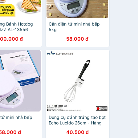
́ng Bánh Hotdog
Cân điện tử mini nhà bếp
IZZ AL-13556
5kg
00.000 đ
58.000 đ
 tử mini nhà bếp
Dụng cụ đánh trứng tạo bọt
Echo Lucido 26cm - Hàng
Nội Địa Nhật Bản
58.000 đ
40.500 đ