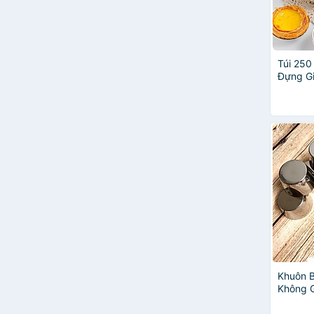
Túi 250
Đựng G
Tiện Lợ
Khuôn B
Không G
7 x 4 c
phục vụ