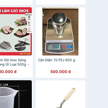
m Giò Inox Sáng
Cân Điện Tử FEJ 600 g
ng Gỉ Loại 500g -
g, Khuôn Giò Xào
60.000 đ
500.000 đ
n Làm Giò Thủ