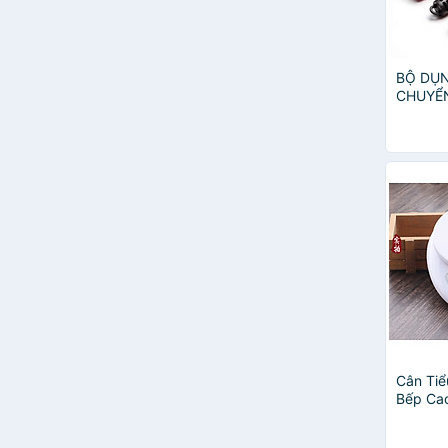
Ocuisine
Annapurna
ALIZZ
BỘ DỤN
Lodge
CHUYỂN
Echo Kinzoku
NẶNG T
Elmich
THÔNG
Kai
ongtre
Trường Sơn
Total
AV CRYSTAN
CRYSTAN
INOMATA
Inochi
Inomata Enough
KitchenAid
NAKAYA
Cân Tiể
NAKAYAMA
Bếp Ca
NANA
1g - 5k
SERIA