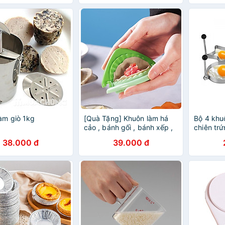
àm giò 1kg
[Quà Tặng] Khuôn làm há
Bộ 4 khuô
cảo , bánh gối , bánh xếp ,
chiên tr
sủi cảo cao cấp , chất liệu
38.000 đ
39.000 đ
nhựa cao cấp không ảnh
hưởng đến sức khỏe