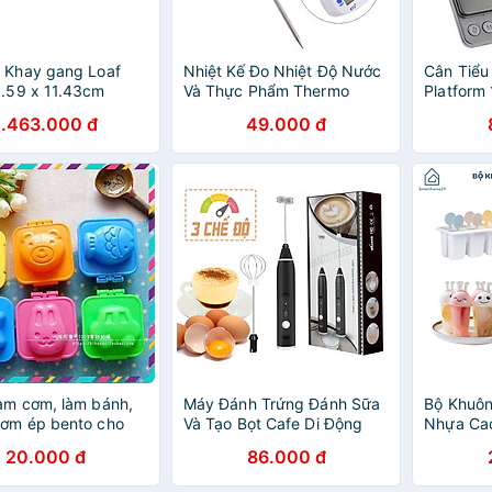
 Khay gang Loaf
Nhiệt Kế Đo Nhiệt Độ Nước
Cân Tiểu
1.59 x 11.43cm
Và Thực Phẩm Thermo
Platform
1.463.000 đ
49.000 đ
àm cơm, làm bánh,
Máy Đánh Trứng Đánh Sữa
Bộ Khuô
cơm ép bento cho
Và Tạo Bọt Cafe Di Động
Nhựa Ca
Cầm Tay 3 Tốc Độ Sử Dụng
Hại - An 
20.000 đ
86.000 đ
Sạc USB Thép Không Gỉ
Mọi Gia 
Cao Cấp
HÃNG MI