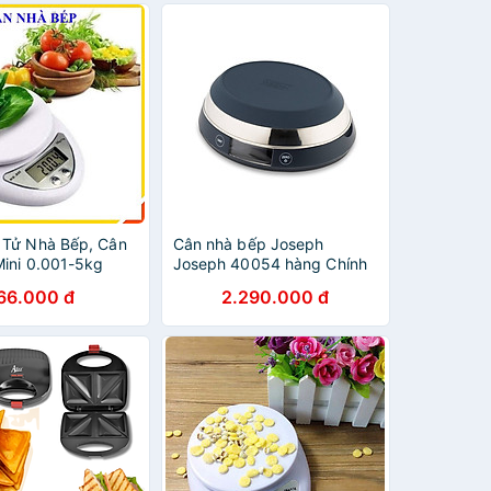
 Tử Nhà Bếp, Cân
Cân nhà bếp Joseph
Mini 0.001-5kg
Joseph 40054 hàng Chính
ực Phẩm Nhà Bếp
Hãng
66.000 đ
2.290.000 đ
Chính Xác