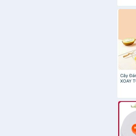
Khuôn l
họ
Cây Đá
XOAY T
Hãng T
Trứng C