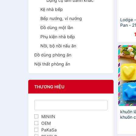
Dụng cụ làm bánh khác
Kệ nhà bếp
Bếp nướng, vỉ nướng
Lodge -
Pan - 2
Đồ dùng một lần
Phụ kiện nhà bếp
Nồi, bộ nồi nấu ăn
Đồ dùng phòng ăn
Nội thất phòng ăn
THƯƠNG HIỆU
khuôn l
MINIIN
khuôn 
cho bé
OEM
PaKaSa