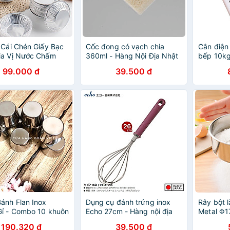
 Cái Chén Giấy Bạc
Cốc đong có vạch chia
Cân điện
ia Vị Nước Chấm
360ml - Hàng Nội Địa Nhật
bếp 10kg
i Dùng Một Lần
Bản
99.000 đ
39.500 đ
ánh Flan Inox
Dụng cụ đánh trứng inox
Rây bột 
ỉ - Combo 10 khuôn
Echo 27cm - Hàng nội địa
Metal Φ1
m (Có Nắp). Chuyên
Nhật Bản nhập khẩu chính
Nhật Bản
190.320 đ
39.500 đ
 Sp Gia dụng,
hãng
hãng