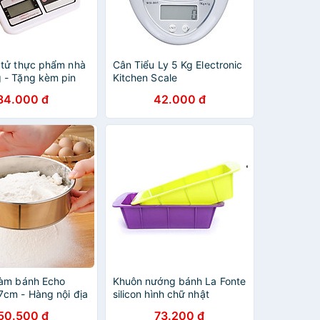
 tử thực phẩm nhà
Cân Tiểu Ly 5 Kg Electronic
 - Tặng kèm pin
Kitchen Scale
84.000 đ
42.000 đ
làm bánh Echo
Khuôn nướng bánh La Fonte
7cm - Hàng nội địa
silicon hình chữ nhật
, nhập khẩu chính
YY20790
50.500 đ
73.200 đ