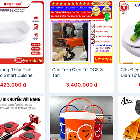
ướng Thủy Tinh
Cân Treo Điện Tử OCS 3
Cân Điện
c Smart Cuisine
Tấn
Điện Tử 
ật 34x25cm -
Chia Th
423.000 đ
3.400.000 đ
Dễ Dàng 