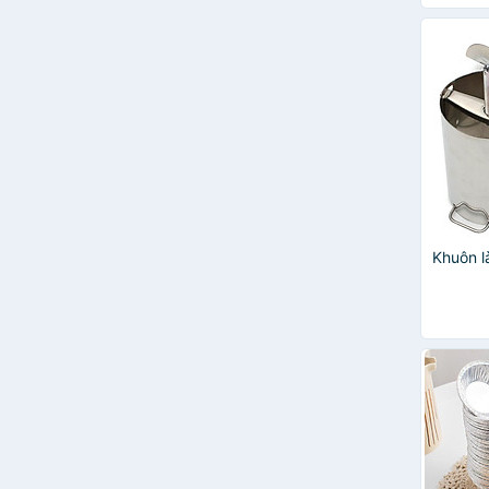
Nhơn Hòa
Smeg
Tanita
SOHOGO
Tiross
TPS
AlphaVH
Khuôn l