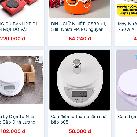
G CỤ BÁNH XE DI
BÌNH GIỮ NHIỆT (0880 ) 1,
Máy Nươ
 MỌI ĐỒ VẬT
5 lit. Nhựa PP, PU nguyên
750W AL
RONG GIA ĐÌNH
sinh - Không đọng sương
229.000 đ
54.240 đ
4
 MINH
bên ngoài bình, giữ nhiệt
lâu. Hàng Việt Nam
u Ly Điện Tử Nhà
Cân điện tử thực phẩm nhà
Cân điện
o Cấp Định Lượng
bếp b05
g B05
102.000 đ
58.000 đ