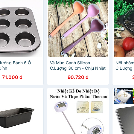
Nướng Bánh 6 Ô
Vá Múc Canh Silicon
Nồi nhôm
Dính
C.Lượng 30 cm - Chịu Nhiệt
C.Lượng 
Chất lượng. Chuyên phục
cá, cơm c
71.000 đ
90.720 đ
vụ Sp Gia dụng, Khuôn làm
kho tộ …T
bánh, Dụng cụ học Sinh,
đình, ch