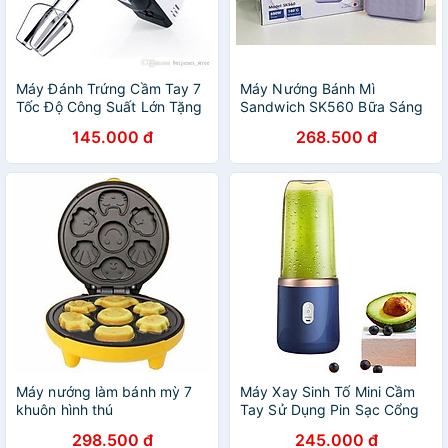
Máy Đánh Trứng Cầm Tay 7
Máy Nướng Bánh Mì
Tốc Độ Công Suất Lớn Tặng
Sandwich SK560 Bữa Sáng
Kèm 4 Que Đánh Thép
Nhanh Gọn, Bánh Mì Chín
145.000 đ
268.500 đ
Không Gỉ - Hàng Chính Hãng
Nhanh Đều Chống Dính
- Hàng Nhập Khẩu
Máy nướng làm bánh mỳ 7
Máy Xay Sinh Tố Mini Cầm
khuôn hình thú
Tay Sử Dụng Pin Sạc Cổng
USB, Máy Xay Mini 6 Lưỡi
298.500 đ
245.000 đ
Siêu Tiện Lợi - Hàng chính