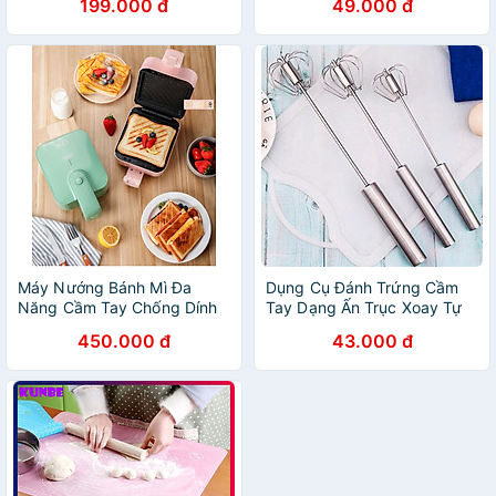
199.000 đ
49.000 đ
Máy Nướng Bánh Mì Đa
Dụng Cụ Đánh Trứng Cầm
Năng Cầm Tay Chống Dính
Tay Dạng Ấn Trục Xoay Tự
Tuyệt Đối, Máy Kẹp Nướng
Động - Chất Liệu Thép
450.000 đ
43.000 đ
Bánh Siêu Nhanh, Chiên
Không Gỉ 304 Cao Cấp -
Trứng, Nướng Thịt 2 Mặt
Chính Hãng MINIIN
Mini Thế Hệ Mới Máy Nướng
Bánh Mì Sandwich Bánh Kẹp
Đa Năng Dễ Sử Dụng, Rán
Trứng, Rán Thịt Chống Dính
Tuyệt Đối - Hàng chính hãng