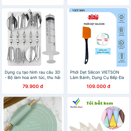
hãng
Dụng cụ tạo hình rau câu 3D
Phới Dẹt Silicon VIETSON
- Bộ làm hoa anh túc, thu hải
Làm Bánh, Dụng Cụ Bếp Đa
đường, hoa sen, hoa lay ơn -
Năng
79.900 đ
109.000 đ
Hàng chính hãng