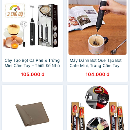
Cây Tạo Bọt Cà Phê & Trứng
Máy Đánh Bọt Que Tạo Bọt
Mini Cầm Tay – Thiết Kế Nhỏ
Cafe Mini, Trứng Cầm Tay
Gọn, Tiện Lợi, Đánh Bọt
Không Dây Tích Điện 3 Chế
105.000 đ
104.000 đ
Nhanh Dễ Dùng Mọi Lúc
Độ