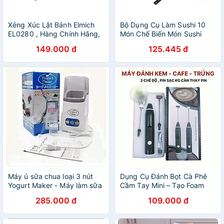
Xẻng Xúc Lật Bánh Elmich
Bộ Dụng Cụ Làm Sushi 10
EL0280 , Hàng Chính Hãng,
Món Chế Biến Món Sushi
Nhựa PP Chịu Nhiệt Cao,
149.000 đ
125.445 đ
Không BPA - JoyMall
Máy ủ sữa chua loại 3 nút
Dụng Cụ Đánh Bọt Cà Phê
Yogurt Maker - Máy làm sữa
Cầm Tay Mini – Tạo Foam
chua nhật bản
Nhanh 3 Chế Độ, Đánh
285.000 đ
109.000 đ
Trứng – Đánh Sữa Siêu Tiện
Chỉ Trong Vài Giây