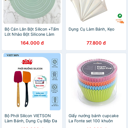
Bộ Cán Lăn Bột Silicon +Tấm
Dụng Cụ Làm Bánh, Kẹo
Lót Nhào Bột Silicone Làm
Bánh - Thảm Nhào Bột
164.000 đ
77.800 đ
Chống Dính CHịu Nhiệt Tốt-
Hàng Chính Hãng MINIIN
Bộ Phới Silicon VIETSON
Giấy nướng bánh cupcake
Làm Bánh, Dụng Cụ Bếp Đa
La Fonte set 100 khuôn
Năng
YY20410