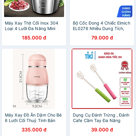
Máy Xay Thịt Cối Inox 304
Bộ Cốc Đong 4 Chiếc Elmich
Loại 4 Lưỡi Đa Năng Mini
EL0276 Nhiều Dung Tích,
Cầm Tay Siêu Khỏe Dễ Dàng
Hàng Chính Hãng, Không
185.000 đ
79.000 đ
Sử Dụng Dung Tích 2 Lít -
BPA, Có Vạch Chia- JoyMall
Hàng Nhập Khẩu
Máy Xay Đồ Ăn Dặm Cho Bé
Dụng Cụ Đánh Trứng , Đánh
6 Lưỡi Cối Thuỷ Tinh Bản
Cafe Cầm Tay Đa Năng
Cao Cấp - Hàng Chính Hãng
GROFA - Giao Màu Ngẫu
335.000 đ
39.000 đ
Nhiên