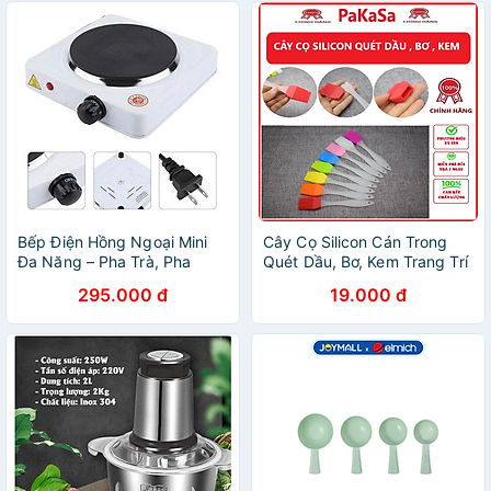
Bếp Điện Hồng Ngoại Mini
Cây Cọ Silicon Cán Trong
Đa Năng – Pha Trà, Pha
Quét Dầu, Bơ, Kem Trang Trí
Cafe, Nấu Mì, Pha Sữa Tiện
Bánh - Chính Hãng (Giao
295.000 đ
19.000 đ
Lợi
màu ngẫu nhiên)