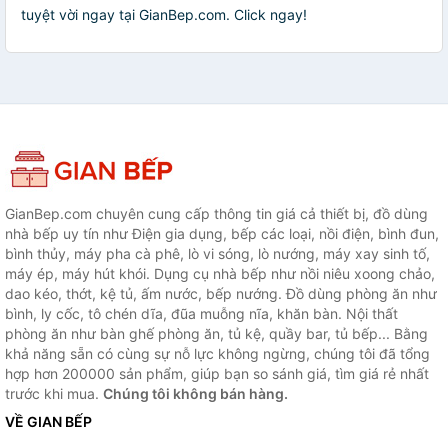
tuyệt vời ngay tại GianBep.com. Click ngay!
GianBep.com chuyên cung cấp thông tin giá cả thiết bị, đồ dùng
nhà bếp uy tín như Điện gia dụng, bếp các loại, nồi điện, bình đun,
bình thủy, máy pha cà phê, lò vi sóng, lò nướng, máy xay sinh tố,
máy ép, máy hút khói. Dụng cụ nhà bếp như nồi niêu xoong chảo,
dao kéo, thớt, kệ tủ, ấm nước, bếp nướng. Đồ dùng phòng ăn như
bình, ly cốc, tô chén dĩa, đũa muỗng nĩa, khăn bàn. Nội thất
phòng ăn như bàn ghế phòng ăn, tủ kệ, quầy bar, tủ bếp... Bằng
khả năng sẵn có cùng sự nỗ lực không ngừng, chúng tôi đã tổng
hợp hơn 200000 sản phẩm, giúp bạn so sánh giá, tìm giá rẻ nhất
trước khi mua.
Chúng tôi không bán hàng.
VỀ GIAN BẾP