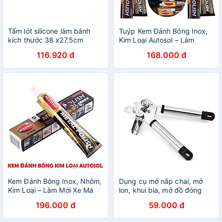
Tấm lót silicone làm bánh
Tuýp Kem Đánh Bóng Inox,
kích thước 38 x27.5cm
Kim Loại Autosol – Làm
Lafonte - 003551 - Hàng
Sạch, Làm Mới XeMáÔTô
116.920 đ
168.000 đ
chính hãng
Hiệu Quả
Kem Đánh Bóng Inox, Nhôm,
Dụng cụ mở nắp chai, mở
Kim Loại – Làm Mới Xe Má
lon, khui bia, mở đồ đóng
ÔTo, Hàng Cao Cấp Siêu
hộp đa năng 20x4.5 cm
196.000 đ
59.000 đ
Sáng
PaKaSa