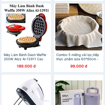
Máy Làm Bánh Dash Waffle
Combo 5 miếng vải lọc,Hấp
350W Alizz Al-13911 Cao
thực phẩm size 60*60cm -
Cấp
Vải lót đồ xôi,Hấp đồ ăn ,Đồ
189.000 đ
99.000 đ
bánh bao