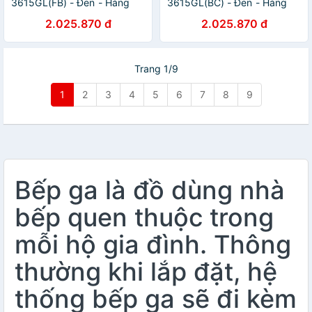
3615GL(FB) - Đen - Hàng
3615GL(BC) - Đen - Hàng
Chính Hãng
Chính Hãng
2.025.870 đ
2.025.870 đ
Trang 1/9
1
2
3
4
5
6
7
8
9
Bếp ga là
đồ dùng nhà
bếp
quen thuộc trong
mỗi hộ gia đình. Thông
thường khi lắp đặt, hệ
thống bếp ga sẽ đi kèm