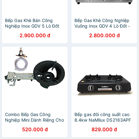
Bếp Gas Khè Bán Công
Bếp Gas Khè Công Nghiệp
Nghiệp Inox GDV 5 Lò Đốt
Vuông Inox GDV 4 Lò Đốt -
Chuyên Mỳ Cay, Bánh Xèo -
Hàng Chính Hãng
2.900.000 đ
2.800.000 đ
Hàng Chính Hãng
Combo Bếp Gas Công
Bếp gas đôi công suất cao
Nghiệp Mini Dành Riêng Cho
8.4kw NaMilux DS2163APF
Hộ Gia Đình Kèm Van Dây -
- Hàng chính hãng
520.000 đ
829.000 đ
Hàng Chính Hãng