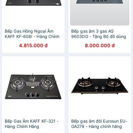
Bếp Gas Hồng Ngoại Âm
Bếp gas âm 3 gas AS
KAFF KF-608I - Hàng Chính
9603DG - Tặng Bộ đồ dùng
Hãng
nhà bếp 5 món MJA-1495 +
4.815.000 đ
8.000.000 đ
Khay úp chén dĩa MDD-
14028 - Hàng chính hãng
Bếp Gas Âm KAFF KF-321 -
Bếp gas âm đôi Eurosun EU-
Hàng Chính Hãng
GA279 - Hàng chính hãng