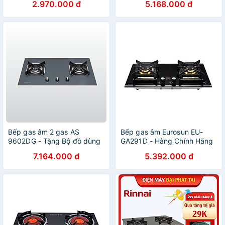
2.970.000 đ
5.168.000 đ
Bếp gas âm 2 gas AS
Bếp gas âm Eurosun EU-
9602DG - Tặng Bộ đồ dùng
GA291D - Hàng Chính Hãng
nhà bếp 5 món MJA-1495 +
7.164.000 đ
5.392.000 đ
Khay úp chén dĩa MDD-
14028 - Hàng chính hãng