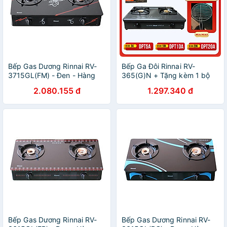
Bếp Gas Dương Rinnai RV-
Bếp Ga Đôi Rinnai RV-
3715GL(FM) - Đen - Hàng
365(G)N + Tặng kèm 1 bộ
Chính Hãng
van và dây gas - Hàng
2.080.155 đ
1.297.340 đ
Chính Hãng
Bếp Gas Dương Rinnai RV-
Bếp Gas Dương Rinnai RV-