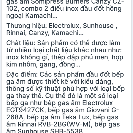
gas âm Somipress Burners Canzy CZ-
102, combo 2 điếu inox đầu đốt hồng
ngoại Kamachi…
Thương hiệu: Electrolux, Sunhouse ,
Rinnai, Canzy, Kamachi…
Chất liệu: Sản phẩm có thể được làm
từ nhiều loại chất liệu khác nhau như:
inox không gỉ, thép dập phủ men, hợp
kim nhôm, gang, đồng…
Đặc điểm: Các sản phẩm đầu đốt bếp
ga âm được thiết kế với kiểu dáng,
thông số kỹ thuật phù hợp với loại bếp
ga thay thế. Cụ thể đó là một số loại
bếp ga như bếp gas âm Electrolux
EGT9427CK, bếp gas âm Giovani G-
268A, bếp ga âm Teka Lux, bếp gas
âm Rinnai RVB-2BG(WV-M), bếp gas
âm Sunhouse SHB-5538…