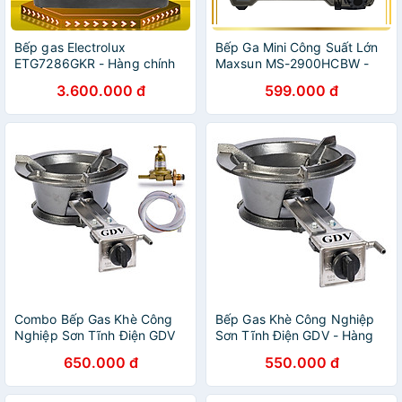
Bếp gas Electrolux
Bếp Ga Mini Công Suất Lớn
ETG7286GKR - Hàng chính
Maxsun MS-2900HCBW -
hãng (Chỉ Giao HCM)
Công Suất 4500W, Hai Vòng
3.600.000 đ
599.000 đ
Chắn Gió - Hàng chính hãng
- Bảo hành 12 tháng
Combo Bếp Gas Khè Công
Bếp Gas Khè Công Nghiệp
Nghiệp Sơn Tĩnh Điện GDV
Sơn Tĩnh Điện GDV - Hàng
Kèm Van Dây - Hàng Chính
Chính Hãng
650.000 đ
550.000 đ
Hãng