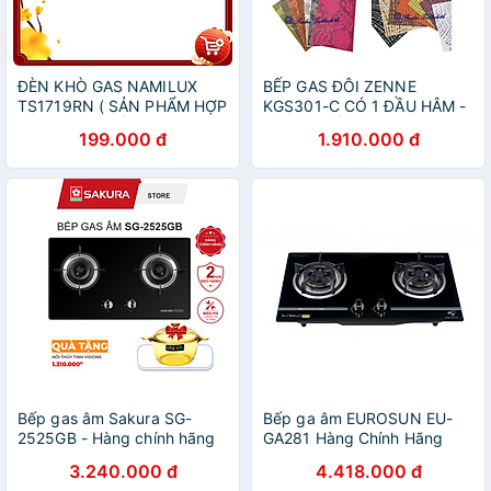
ĐÈN KHÒ GAS NAMILUX
BẾP GAS ĐÔI ZENNE
TS1719RN ( SẢN PHẨM HỢP
KGS301-C CÓ 1 ĐẦU HÂM -
TÁC XUẤT KHẨU ASAHI
NHẬP KHẨU MALAYSIA –
199.000 đ
1.910.000 đ
SEISAKUSHO - JAPAN )
MẶT BẾP INOX - NGỌN LỬA
MẠNH VÀ HỘI TỤ - TIẾT
KIỆM GAS
Bếp gas âm Sakura SG-
Bếp ga âm EUROSUN EU-
2525GB - Hàng chính hãng
GA281 Hàng Chính Hãng
3.240.000 đ
4.418.000 đ