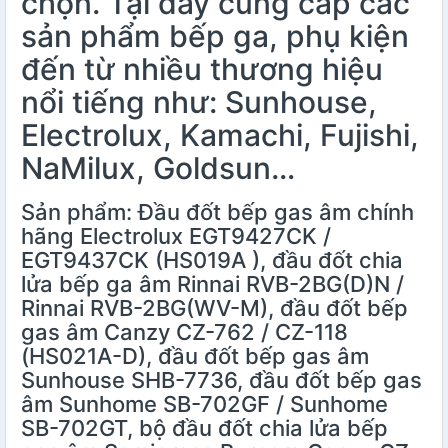
chọn. Tại đây cung cấp các
sản phẩm bếp ga,
phụ kiện
đến từ nhiều thương hiệu
nổi tiếng như: Sunhouse,
Electrolux, Kamachi, Fujishi,
NaMilux, Goldsun…
Sản phẩm: Đầu đốt bếp gas âm chính
hãng Electrolux EGT9427CK /
EGT9437CK (HS019A ), đầu đốt chia
lửa bếp ga âm Rinnai RVB-2BG(D)N /
Rinnai RVB-2BG(WV-M), đầu đốt bếp
gas âm Canzy CZ-762 / CZ-118
(HS021A-D), đầu đốt bếp gas âm
Sunhouse SHB-7736, đầu đốt bếp gas
âm Sunhome SB-702GF / Sunhome
SB-702GT, bộ đầu đốt chia lửa bếp