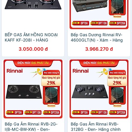
BẾP GAS ÂM HỒNG NGOẠI
Bếp Gas Dương Rinnai RV-
KAFF KF-208I - HÀNG
4600GLT(N) - Xám - Hàng
CHÍNH HÃNG
Chính Hãng
3.050.000 đ
3.966.270 đ
Bếp Ga Âm Rinnai RVB-2G-
Bếp Gas Âm Rinnai RVB-
I(B-MC-BW-XW) - Đen-
312BG - Đen- Hãng chính