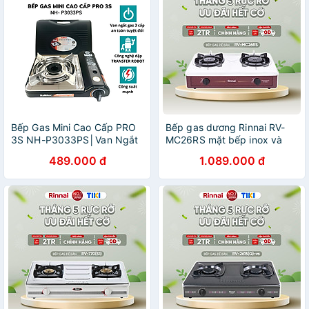
Bếp Gas Mini Cao Cấp PRO
Bếp gas dương Rinnai RV-
3S NH-P3033PS│Van Ngắt
MC26RS mặt bếp inox và
Gas An Toàn 3 cấp│Công
kiềng bếp men - Hàng chính
489.000 đ
1.089.000 đ
Suất Mạnh 3.1 Kw (2.700
hãng
kcal/giờ) - Hàng Chính Hãng