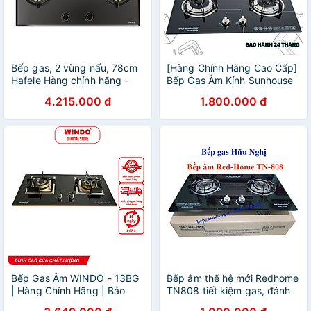
Bếp gas, 2 vùng nấu, 78cm
[Hàng Chính Hãng Cao Cấp]
Hafele Hàng chính hãng -
Bếp Gas Âm Kính Sunhouse
538.66.507
Mama MMB6632 - Bảo hành
4.215.000 đ
1.800.000 đ
chính hãng 24 tháng tại nhà
- Họng thép không gỉ cao
cấp, không sinh muội đen
Bếp Gas Âm WINDO - 13BG
Bếp âm thế hệ mới Redhome
| Hàng Chính Hãng | Bảo
TN808 tiết kiệm gas, đánh
Hành 2 Năm
lửa mồi bằng cơ, hàng chính