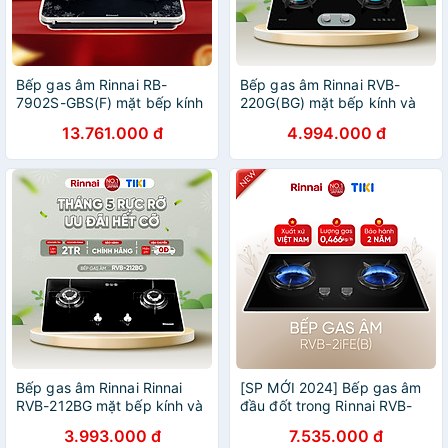
Bếp gas âm Rinnai RB-
Bếp gas âm Rinnai RVB-
7902S-GBS(F) mặt bếp kính
220G(BG) mặt bếp kính và
Schott và kiềng bếp men -
kiềng phủ men gang - Hàng
13.761.000 đ
4.994.000 đ
Hàng chính hãng
chính hãng.
Bếp gas âm Rinnai Rinnai
[SP MỚI 2024] Bếp gas âm
RVB-212BG mặt bếp kính và
đầu đốt trong Rinnai RVB-
kiềng bếp men - Hàng chính
2iFC(B) kích thước lắp đặt
3.993.000 đ
7.535.000 đ
hãng.
linh hoạt, kiềng gang