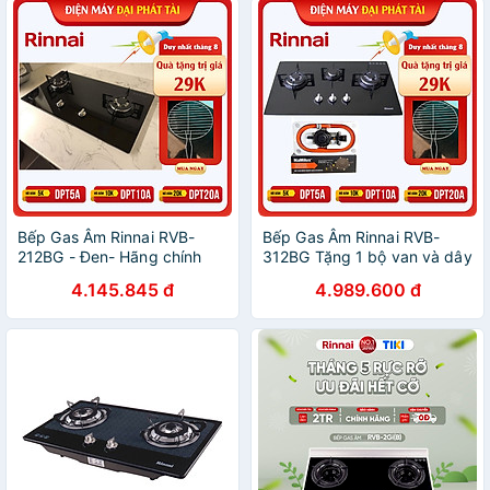
Bếp Gas Âm Rinnai RVB-
Bếp Gas Âm Rinnai RVB-
212BG - Đen- Hãng chính
312BG Tặng 1 bộ van và dây
hãng
gas- Hãng chính hãng
4.145.845 đ
4.989.600 đ