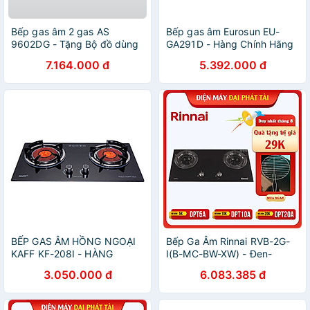
Bếp gas âm 2 gas AS
Bếp gas âm Eurosun EU-
9602DG - Tặng Bộ đồ dùng
GA291D - Hàng Chính Hãng
nhà bếp 5 món MJA-1495 +
7.164.000 đ
5.392.000 đ
Khay úp chén dĩa MDD-
14028 - Hàng chính hãng
BẾP GAS ÂM HỒNG NGOẠI
Bếp Ga Âm Rinnai RVB-2G-
KAFF KF-208I - HÀNG
I(B-MC-BW-XW) - Đen-
CHÍNH HÃNG
Hãng chính hãng
3.050.000 đ
6.083.385 đ