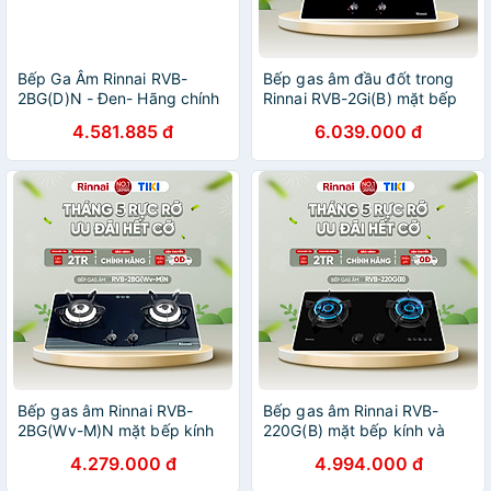
Bếp Ga Âm Rinnai RVB-
Bếp gas âm đầu đốt trong
2BG(D)N - Đen- Hãng chính
Rinnai RVB-2Gi(B) mặt bếp
hãng
kính và kiềng bếp men -
4.581.885 đ
6.039.000 đ
Hàng chính hãng
Bếp gas âm Rinnai RVB-
Bếp gas âm Rinnai RVB-
2BG(Wv-M)N mặt bếp kính
220G(B) mặt bếp kính và
và kiềng bếp men - Hàng
kiềng phủ men gang - Hàng
4.279.000 đ
4.994.000 đ
chính hãng.
chính hãng.