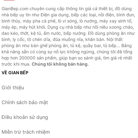
GianBep.com chuyên cung cấp thông tin giá cả thiết bị, đồ dùng
nhà bếp uy tín như Điện gia dụng, bếp các loại, nồi điện, bình đun,
bình thủy, máy pha cà phê, lò vi sóng, lò nướng, máy xay sinh tố,
máy ép, máy hút khói. Dụng cụ nhà bếp như nồi niêu xoong chảo,
dao kéo, thớt, kệ tủ, ấm nước, bếp nướng. Đồ dùng phòng ăn như
bình, ly cốc, tô chén dĩa, đũa muỗng nĩa, khăn bàn. Nội thất
phòng ăn như bàn ghế phòng ăn, tủ kệ, quầy bar, tủ bếp... Bằng
khả năng sẵn có cùng sự nỗ lực không ngừng, chúng tôi đã tổng
hợp hơn 200000 sản phẩm, giúp bạn so sánh giá, tìm giá rẻ nhất
trước khi mua.
Chúng tôi không bán hàng.
VỀ GIAN BẾP
Giới thiệu
Chính sách bảo mật
Điều khoản sử dụng
Miễn trừ trách nhiệm