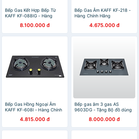
Bếp Gas Kết Hợp Bếp Từ
Bếp Gas Âm KAFF KF-218 -
KAFF KF-088IG - Hàng
Hàng Chính Hãng
Chính Hãng
8.100.000 đ
4.675.000 đ
Bếp Gas Hồng Ngoại Âm
Bếp gas âm 3 gas AS
KAFF KF-608I - Hàng Chính
9603DG - Tặng Bộ đồ dùng
Hãng
nhà bếp 5 món MJA-1495 +
4.815.000 đ
8.000.000 đ
Khay úp chén dĩa MDD-
14028 - Hàng chính hãng