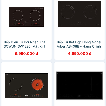
Bếp Điện Từ Đôi Nhập Khẩu
Bếp Từ Kết Hợp Hồng Ngoại
SOWUN SW1220 ,Mặt Kính
Arber AB408B - Hàng Chính
CERAMIC Cao Cấp Chịu
Hãng
6.990.000 đ
4.990.000 đ
Được Nhiệt Độ Cao