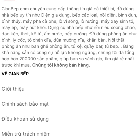
GianBep.com chuyên cung cấp thông tin giá cả thiết bị, đồ dùng
nhà bếp uy tín như Điện gia dụng, bếp các loại, nồi điện, bình đun,
bình thủy, máy pha cà phê, lò vi sóng, lò nướng, máy xay sinh tố,
máy ép, máy hút khói. Dụng cụ nhà bếp như nồi niêu xoong chảo,
dao kéo, thớt, kệ tủ, ấm nước, bếp nướng. Đồ dùng phòng ăn như
bình, ly cốc, tô chén dĩa, đũa muỗng nĩa, khăn bàn. Nội thất
phòng ăn như bàn ghế phòng ăn, tủ kệ, quầy bar, tủ bếp... Bằng
khả năng sẵn có cùng sự nỗ lực không ngừng, chúng tôi đã tổng
hợp hơn 200000 sản phẩm, giúp bạn so sánh giá, tìm giá rẻ nhất
trước khi mua.
Chúng tôi không bán hàng.
VỀ GIAN BẾP
Giới thiệu
Chính sách bảo mật
Điều khoản sử dụng
Miễn trừ trách nhiệm