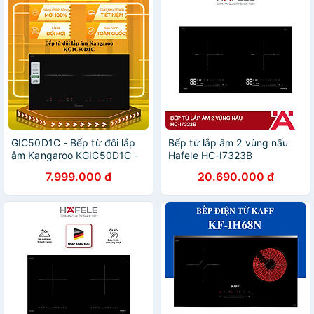
GIC50D1C - Bếp từ đôi lắp
Bếp từ lắp âm 2 vùng nấu
âm Kangaroo KGIC50D1C -
Hafele HC-I7323B
HÀNG CHÍNH HÃNG - GIAO
536.61.886 | Hàng chính
7.999.000 đ
20.690.000 đ
HCM
hãng