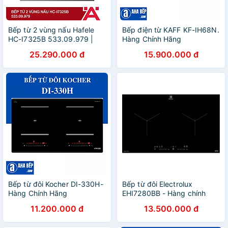
Bếp từ 2 vùng nấu Hafele
Bếp điện từ KAFF KF-IH68N.
HC-I7325B 533.09.979 |
Hàng Chính Hãng
Xuất xứ Đức | Hàng chính
25.290.000 đ
15.900.000 đ
hãng | Bảo hành chính hãng
Bếp từ đôi Kocher DI-330H-
Bếp từ đôi Electrolux
Hàng Chính Hãng
EHI7280BB - Hàng chính
hãng
11.200.000 đ
13.500.000 đ