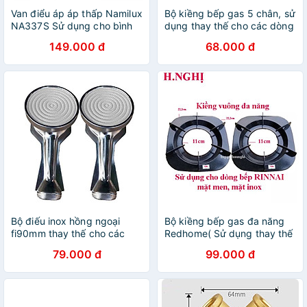
Van điểu áp áp thấp Namilux
Bộ kiềng bếp gas 5 chân, sử
NA337S Sử dụng cho bình
dụng thay thế cho các dòng
gas xám, vàng - Hàng chính
bếp kính phổ thông - Hàng
149.000 đ
68.000 đ
hãng
chính hãng
Bộ điếu inox hồng ngoại
Bộ kiềng bếp gas đa năng
fi90mm thay thế cho các
Redhome( Sử dụng thay thế
dòng bếp cùng kích thước (
cho các dòng bếp rinnai mặt
79.000 đ
99.000 đ
trắng ) - Hàng chính hãng
men, mặt inox) - Hàng chính
hãng