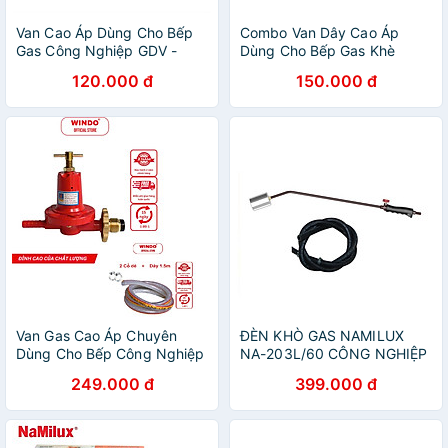
Van Cao Áp Dùng Cho Bếp
Combo Van Dây Cao Áp
Gas Công Nghiệp GDV -
Dùng Cho Bếp Gas Khè
Hàng Chính Hãng
Công Nghiệp GDV - Hàng
120.000 đ
150.000 đ
Chính Hãng
Van Gas Cao Áp Chuyên
ĐÈN KHÒ GAS NAMILUX
Dùng Cho Bếp Công Nghiệp
NA-203L/60 CÔNG NGHIỆP
Khè WINDO - 333 | Van điều
+ 2 MÉT DÂY NAMILUX -
249.000 đ
399.000 đ
áp bếp khè- Hàng chính
ĐẦU KHÒ INOX LỚN 60MM
hãng
( SỬ DỤNG BÌNH GAS LỚN -
CÓ NÚT RESET NGẮT GAS
TỰ ĐỘNG )