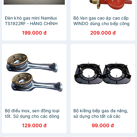
Đèn khò gas mini Namilux
Bộ Van gas cao áp cao cấp
TS1922RF - HÀNG CHÍNH
WINDO dùng cho bếp công
HÃNG NAMILUX (MP)
nghiệp (bếp khè)- Hàng
199.000 đ
209.000 đ
chính hãng
Bộ điếu inox, sen đồng loại
Bộ kiềng bếp gas đa năng,
tốt. Sử dụng cho các dòng
sử dụng cho tất cả các
bếp kính, inox phổ thông -
dòng bếp gas mặt inox phổ
129.000 đ
99.000 đ
Hàng chính hãng
thông - Hàng chính hãng