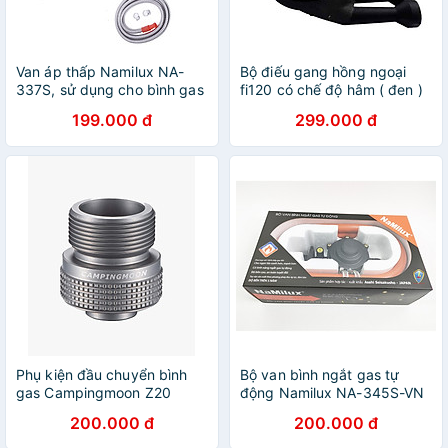
Van áp thấp Namilux NA-
Bộ điếu gang hồng ngoại
337S, sử dụng cho bình gas
fi120 có chế độ hâm ( đen )
xám, vàng + tặng dây bọc
- Hàng chính hãng
199.000 đ
299.000 đ
inox - Hàng chính hãng
Phụ kiện đầu chuyển bình
Bộ van bình ngắt gas tự
gas Campingmoon Z20
động Namilux NA-345S-VN
- HÀNG CHÍNH HÃNG (MP)
200.000 đ
200.000 đ