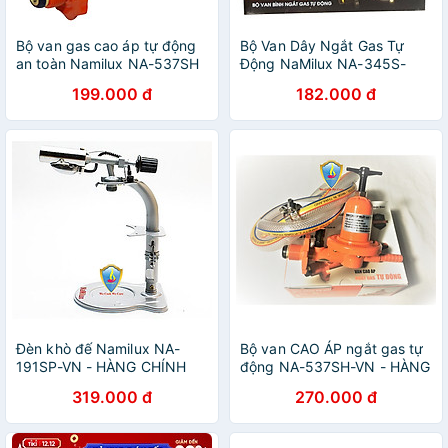
Bộ van gas cao áp tự động
Bộ Van Dây Ngắt Gas Tự
an toàn Namilux NA-537SH
Động NaMilux NA-345S-
- Hàng chính hãng
Hàng Chính Hãng.
199.000 đ
182.000 đ
Đèn khò đế Namilux NA-
Bộ van CAO ÁP ngắt gas tự
191SP-VN - HÀNG CHÍNH
động NA-537SH-VN - HÀNG
HÃNG NAMILUX (MP)
CHÍNH HÃNG NAMILUX
319.000 đ
270.000 đ
(MP)