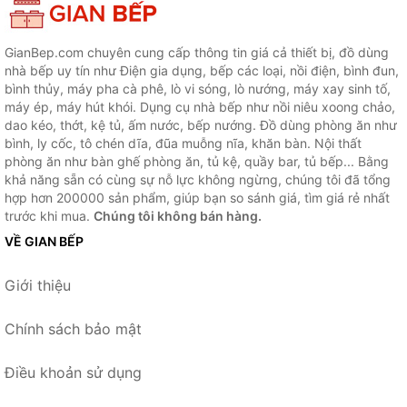
GianBep.com chuyên cung cấp thông tin giá cả thiết bị, đồ dùng
nhà bếp uy tín như Điện gia dụng, bếp các loại, nồi điện, bình đun,
bình thủy, máy pha cà phê, lò vi sóng, lò nướng, máy xay sinh tố,
máy ép, máy hút khói. Dụng cụ nhà bếp như nồi niêu xoong chảo,
dao kéo, thớt, kệ tủ, ấm nước, bếp nướng. Đồ dùng phòng ăn như
bình, ly cốc, tô chén dĩa, đũa muỗng nĩa, khăn bàn. Nội thất
phòng ăn như bàn ghế phòng ăn, tủ kệ, quầy bar, tủ bếp... Bằng
khả năng sẵn có cùng sự nỗ lực không ngừng, chúng tôi đã tổng
hợp hơn 200000 sản phẩm, giúp bạn so sánh giá, tìm giá rẻ nhất
trước khi mua.
Chúng tôi không bán hàng.
VỀ GIAN BẾP
Giới thiệu
Chính sách bảo mật
Điều khoản sử dụng