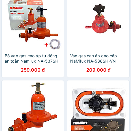
Bộ van gas cao áp tự động
Van gas cao áp cao cấp
an toàn Namilux NA-537SH
NaMilux NA-538SH-VN
+ [1.5m] dây dẫn gas + [2
dùng cho bếp công
259.000 đ
209.000 đ
cái] cổ dê - cho Bếp Khè
nghiệp(bếp khè)- Hàng
DÙNG BÌNH GAS XÁM, GAS
chính hãng
PETROLIMEX - Hàng chính
hãng