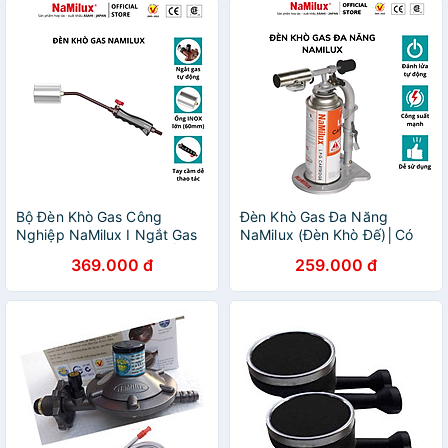
Bộ Đèn Khò Gas Công
Đèn Khò Gas Đa Năng
Nghiệp NaMilux I Ngắt Gas
NaMilux (Đèn Khò Đế)│Có
Tự Động I Đường Kinh Ống
Hệ Thống Đánh Lửa Tự
369.000 đ
259.000 đ
Lửa 60mm I Hàng Chính
Động│Công Suất 3.0
Hãng
Kw│Hàng Chính Hãng