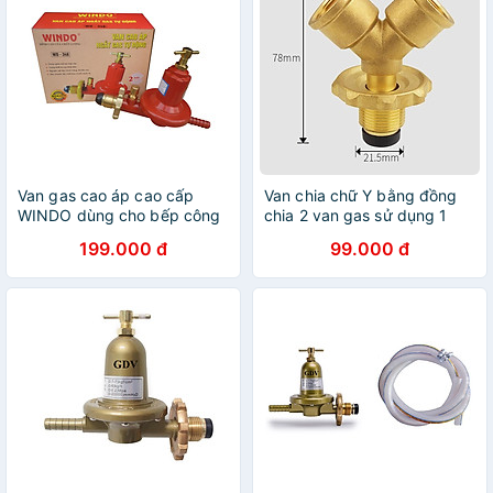
Van gas cao áp cao cấp
Van chia chữ Y bằng đồng
WINDO dùng cho bếp công
chia 2 van gas sử dụng 1
nghiệp (bếp khè)- Hàng
bình cho 2 bếp gas khác
199.000 đ
99.000 đ
chính hãng
nhau - Hàng Chính Hãng