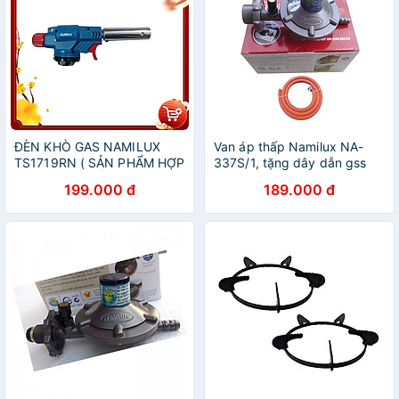
ĐÈN KHÒ GAS NAMILUX
Van áp thấp Namilux NA-
TS1719RN ( SẢN PHẨM HỢP
337S/1, tặng dây dẫn gss
TÁC XUẤT KHẨU ASAHI
VN, sử dụng cho bình gas
199.000 đ
189.000 đ
SEISAKUSHO - JAPAN )
đỏ. Hàng chính hãng