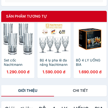
SẢN PHẨM TƯƠNG TỰ
Set cốc
Bộ 4 ly pha lê đa
BỘ 4 LY UỐNG
Nachtmann
năng Nachtmann
BIA
Aspen 92127
Noblesse - SX tại
NACHTMANN
1.290.000 đ
1.590.000 đ
1.690.000 đ
Hàng Chính Hãng
Đức - Hàng chính
NOBLESSE
hãng 100% (kèm
102556, dung
ảnh thật)
tích 430 ml Hàng
chính hãng
GIỚI THIỆU
CHI TIẾT