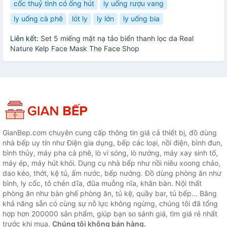
cốc thuỷ tinh có ống hút
ly uống rượu vang
ly uống cà phê
lót ly
ly lớn
ly uống bia
Liên kết:
Set 5 miếng mặt nạ tảo biển thanh lọc da Real
Nature Kelp Face Mask The Face Shop
GianBep.com chuyên cung cấp thông tin giá cả thiết bị, đồ dùng
nhà bếp uy tín như Điện gia dụng, bếp các loại, nồi điện, bình đun,
bình thủy, máy pha cà phê, lò vi sóng, lò nướng, máy xay sinh tố,
máy ép, máy hút khói. Dụng cụ nhà bếp như nồi niêu xoong chảo,
dao kéo, thớt, kệ tủ, ấm nước, bếp nướng. Đồ dùng phòng ăn như
bình, ly cốc, tô chén dĩa, đũa muỗng nĩa, khăn bàn. Nội thất
phòng ăn như bàn ghế phòng ăn, tủ kệ, quầy bar, tủ bếp... Bằng
khả năng sẵn có cùng sự nỗ lực không ngừng, chúng tôi đã tổng
hợp hơn 200000 sản phẩm, giúp bạn so sánh giá, tìm giá rẻ nhất
trước khi mua.
Chúng tôi không bán hàng.