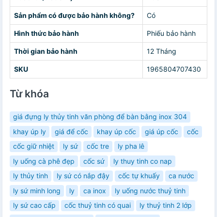
Sản phẩm có được bảo hành không?
Có
Hình thức bảo hành
Phiếu bảo hành
Thời gian bảo hành
12 Tháng
SKU
1965804707430
Từ khóa
giá đựng ly thủy tinh văn phòng để bàn bằng inox 304
khay úp ly
giá để cốc
khay úp cốc
giá úp cốc
cốc
cốc giữ nhiệt
ly sứ
cốc tre
ly pha lê
ly uống cà phê đẹp
cốc sứ
ly thuy tinh co nap
ly thủy tinh
ly sứ có nắp đậy
cốc tự khuấy
ca nước
ly sứ minh long
ly
ca inox
ly uống nước thuỷ tinh
ly sứ cao cấp
cốc thuỷ tinh có quai
ly thuỷ tinh 2 lớp