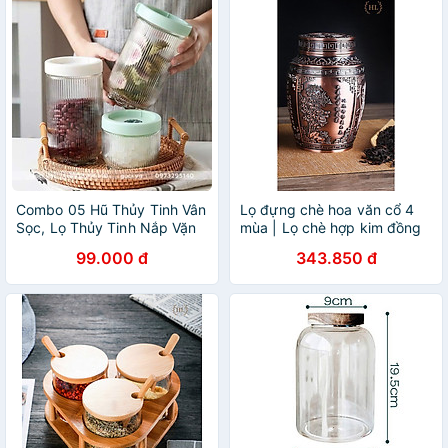
Combo 05 Hũ Thủy Tinh Vân
Lọ đựng chè hoa văn cổ 4
Sọc, Lọ Thủy Tinh Nắp Vặn
mùa | Lọ chè hợp kim đồng
Đựng Gia Vị, Thực Phẩm
size To | LỌ ĐỰNG TRÀ
99.000 đ
343.850 đ
900ml - HÀNG CHÍNH HÃNG
SIZE TO | LỌ TRÀ TỨ QUÝ
MINIIN