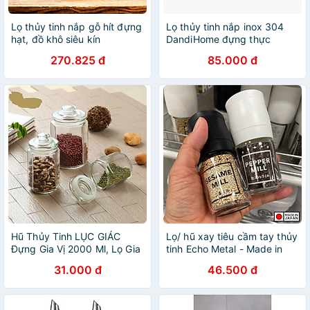
Lọ thủy tinh nắp gỗ hít đựng
Lọ thủy tinh nắp inox 304
hạt, đồ khô siêu kín
DandiHome đựng thực
phẩm, đồ khô
270.825 đ
85.000 đ
Hũ Thủy Tinh LỤC GIÁC
Lọ/ hũ xay tiêu cầm tay thủy
Đựng Gia Vị 2000 Ml, Lọ Gia
tinh Echo Metal - Made in
Vị Thủy Tinh, Hũ Đựng Thực
Japan
31.000 đ
46.500 đ
Phẩm Khô,Lọ Muối Dưa-
Hàng Loại 1-Chính Hãng
MINIIN