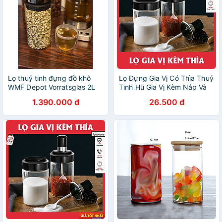
Lọ thuỷ tinh đựng đồ khô
Lọ Đựng Gia Vị Có Thìa Thuỷ
WMF Depot Vorratsglas 2L
Tinh Hũ Gia Vị Kèm Nắp Và
Hàng chính hãng
Thìa Dung Tích 250ml
1.390.000 đ
26.500 đ