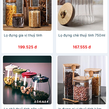
Lọ đựng gia vị thuỷ tinh
Lọ đựng chè thuỷ tinh 750ml
199.525 đ
167.555 đ
Lọ chè thuỷ tinh nắp vải
lọ đựng gi vị thuỷ tinh kèm