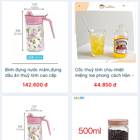
Bình đựng nước mắm,đựng
Cốc thuỷ tinh chịu nhiệt
dầu ăn thuỷ tinh cao cấp
miệng loe phong cách Hàn -
họa tiết hoa hồng 660ml
Uống cafe, trà, nước ép,
142.600 đ
44.850 đ
decor