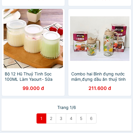
Bộ 12 Hũ Thuỷ Tinh Sọc
Combo hai Bình đựng nước
100ML Làm Yaourt- Sữa
mắm,đựng dầu ăn thuỷ tinh
Chua Caramen-Pudding- Có
cao cấp 300ml và 500ml (
99.000 đ
211.600 đ
Nắp Đậy- Hàng Chính Hãng
Giao màu ngẫu nhiên)
MINIIN
Trang 1/6
1
2
3
4
5
6