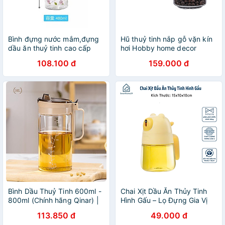
Bình đựng nước mắm,đựng
Hũ thuỷ tinh nắp gỗ vặn kín
dầu ăn thuỷ tinh cao cấp
hơi Hobby home decor
họa tiết hoa hồng 480ml
HUNG4 3 size tùy chọn
108.100 đ
159.000 đ
Bình Dầu Thuỷ Tinh 600ml -
Chai Xịt Dầu Ăn Thủy Tinh
800ml (Chính hãng Qinar) |
Hình Gấu – Lọ Đựng Gia Vị
HŨ THỦY TINH NẮP KÍN
Dễ Thương 300ml - HÀNG
113.850 đ
49.000 đ
RÓT DẦU ĂN - GIA VỊ -
CHÍNH HÃNG MINIIN