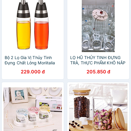
Bộ 2 Lọ Gia Vị Thủy Tinh
LỌ HŨ THỦY TINH ĐỰNG
Đựng Chất Lỏng Moriitalia
TRÀ, THỰC PHẨM KHÔ NẮP
89362001 300ml
VẢI VÂN SỌC- ANTH693
229.000 đ
205.850 đ