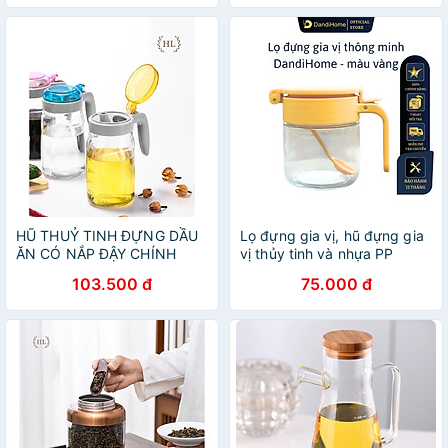
NƯỚC CHẤM TIỆN DỤNG
HŨ THUỶ TINH ĐỰNG DẦU
Lọ đựng gia vị, hũ đựng gia
ĂN CÓ NẮP ĐẬY CHÍNH
vị thủy tinh và nhựa PP
HÃNG LILAC 650ml | VỊT
DandiHome sang trọng, bền,
103.500 đ
75.000 đ
MẮM NẮP CHỤP | BÌNH
đẹp, tiện lợi
THỦY TINH ĐỰNG DẦU
CHỊU NHIỆT