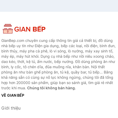
GianBep.com chuyên cung cấp thông tin giá cả thiết bị, đồ dùng
nhà bếp uy tín như Điện gia dụng, bếp các loại, nồi điện, bình đun,
bình thủy, máy pha cà phê, lò vi sóng, lò nướng, máy xay sinh tố,
máy ép, máy hút khói. Dụng cụ nhà bếp như nồi niêu xoong chảo,
dao kéo, thớt, kệ tủ, ấm nước, bếp nướng. Đồ dùng phòng ăn như
bình, ly cốc, tô chén dĩa, đũa muỗng nĩa, khăn bàn. Nội thất
phòng ăn như bàn ghế phòng ăn, tủ kệ, quầy bar, tủ bếp... Bằng
khả năng sẵn có cùng sự nỗ lực không ngừng, chúng tôi đã tổng
hợp hơn 200000 sản phẩm, giúp bạn so sánh giá, tìm giá rẻ nhất
trước khi mua.
Chúng tôi không bán hàng.
VỀ GIAN BẾP
Giới thiệu