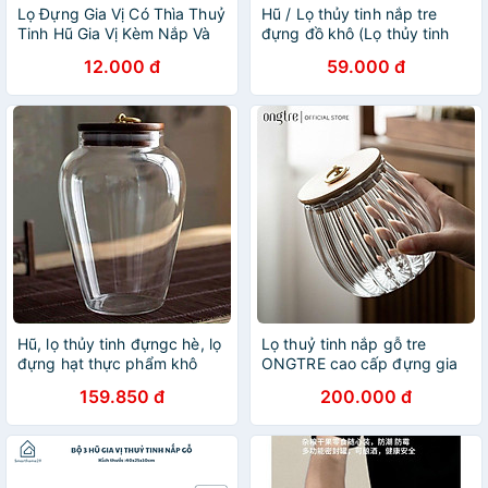
Lọ Đựng Gia Vị Có Thìa Thuỷ
Hũ / Lọ thủy tinh nắp tre
Tinh Hũ Gia Vị Kèm Nắp Và
đựng đồ khô (Lọ thủy tinh
Thìa Dung Tích 250ml
đựng trà, cafe, hạt...)
12.000 đ
59.000 đ
Hũ, lọ thủy tinh đựngc hè, lọ
Lọ thuỷ tinh nắp gỗ tre
đựng hạt thực phẩm khô
ONGTRE cao cấp đựng gia
vị, hạt khô, hôp đựng thực
159.850 đ
200.000 đ
phẩm dung tích 300ml,
400ml