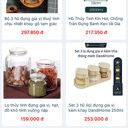
Bộ 3 hũ đựng gia vị thuỷ tinh
Hũ Thủy Tinh Kín Hơi, Chống
chịu nhiệt khay gỗ tam giác
Tràn Đựng Bánh Kẹo Và Gia
Vị Trang Trí | LỌ TRE TRÒN
297.850 đ
217.350 đ
THỦY TINH NẮP GỖ TRE
Lọ thủy tinh đựng gia vị, hạt,
Set 3 hũ (lọ) đựng gia vị
đồ khô hình vuông nắp
kèm khay DandiHome 250ml
gioăng cao su 3 cỡ
thủy tinh cao cấp tặng
159.000 đ
253.000 đ
muỗng