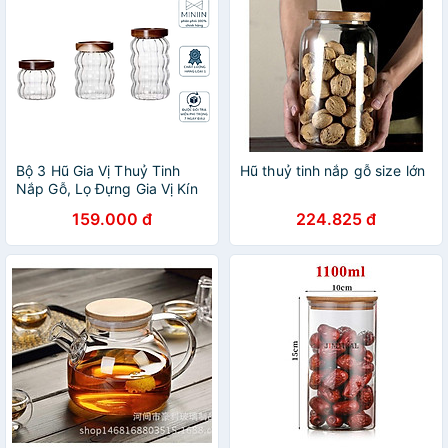
Bộ 3 Hũ Gia Vị Thuỷ Tinh
Hũ thuỷ tinh nắp gỗ size lớn
Nắp Gỗ, Lọ Đựng Gia Vị Kín
Hơi Với Gioăng Cao Su -
159.000 đ
224.825 đ
HÀNG CHÍNH HÃNG MINIIN