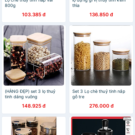
800g
thìa
103.385 đ
136.850 đ
(HÀNG ĐẸP) set 3 lọ thuỷ
Set 3 Lọ chè thuỷ tinh nắp
tinh dáng vuông
gỗ tre
148.925 đ
276.000 đ