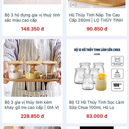
Bộ 3 hũ đựng gia vị thuỷ tinh
Hũ Thủy Tinh Nắp Tre Cao
sắc màu cao cấp
Cấp 260ml | LỌ THỦY TINH
NẮP GỖ TRE CHUYÊN
148.350 đ
90.850 đ
ĐỰNG ĐỒ KHÔ TẶNG QUÀ
Bộ 3 gia vị thủy tinh kèm
Bộ 12 Hũ Thủy Tinh Sọc Làm
khay gỗ tre cao cấp | GIA VỊ
Sữa Chua 100ml, Hũ Lọ
3 THUỶ TINH NẮP GỖ
Yaourt, Lọ Pudding, Hủ Làm
228.850 đ
63.000 đ
Sữa Chua, Caramen- Có
Nắp Đậy- Hàng Chính Hãng
MINIIN