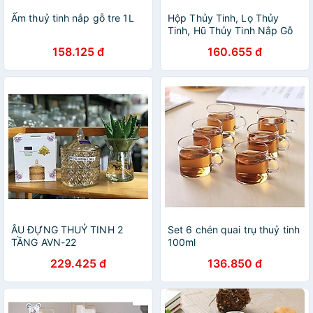
Ấm thuỷ tinh nắp gỗ tre 1L
Hộp Thủy Tinh, Lọ Thủy
Tinh, Hũ Thủy Tinh Nắp Gỗ
350ml 500ml 750ml 1000ml
158.125 đ
160.655 đ
1200ml 1600ml
ÂU ĐỰNG THUỶ TINH 2
Set 6 chén quai trụ thuỷ tinh
TẦNG AVN-22
100ml
229.425 đ
136.850 đ