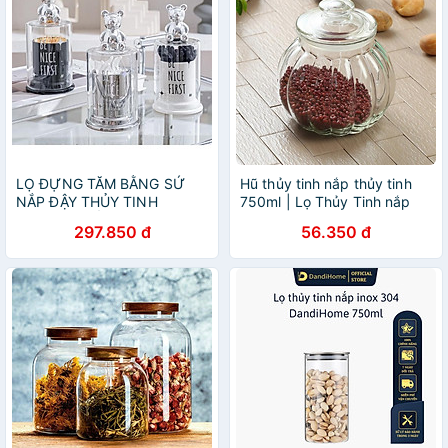
LỌ ĐỰNG TĂM BẰNG SỨ
Hũ thủy tinh nắp thủy tinh
NẮP ĐẬY THỦY TINH
750ml | Lọ Thủy Tinh nắp
TRONG SUỐT
kín chuyên dụng đựng mật
297.850 đ
56.350 đ
ong hình bí ngô