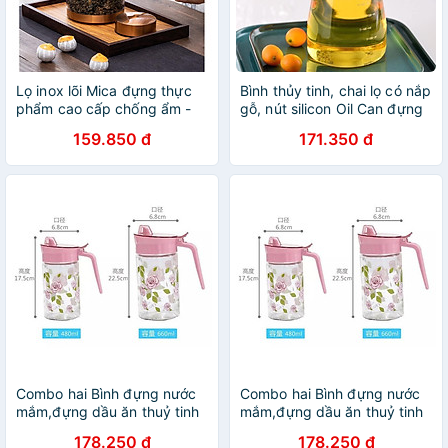
Lọ inox lõi Mica đựng thực
Bình thủy tinh, chai lọ có nắp
phẩm cao cấp chống ẩm -
gỗ, nút silicon Oil Can đựng
chống rò rỉ | LỌ ĐỰNG TRÀ
dầu ăn, giấm, nước tương,
159.850 đ
171.350 đ
INOX | LỌ CHÈ INOX THÂN
nước mắm - VD55
ACRYLIC SIZE TO
Combo hai Bình đựng nước
Combo hai Bình đựng nước
mắm,đựng dầu ăn thuỷ tinh
mắm,đựng dầu ăn thuỷ tinh
cao cấp họa tiết hoa hồng
cao cấp họa tiết hoa hồng
178.250 đ
178.250 đ
660ml, 480ml
660ml, 480ml