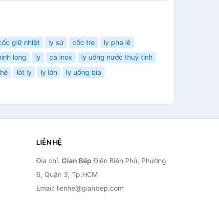
cốc giữ nhiệt
ly sứ
cốc tre
ly pha lê
minh long
ly
ca inox
ly uống nước thuỷ tinh
phê
lót ly
ly lớn
ly uống bia
LIÊN HỆ
Địa chỉ:
Gian Bếp
Điện Biên Phủ, Phường
6, Quận 3, Tp.HCM
n
Email: lienhe@gianbep.com