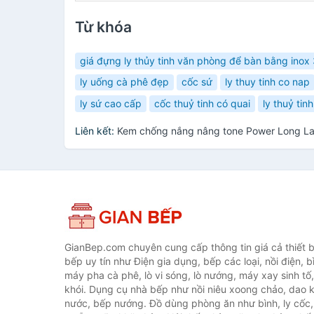
Từ khóa
giá đựng ly thủy tinh văn phòng để bàn bằng inox
ly uống cà phê đẹp
cốc sứ
ly thuy tinh co nap
ly sứ cao cấp
cốc thuỷ tinh có quai
ly thuỷ tinh
Liên kết:
Kem chống nắng nâng tone Power Long La
GianBep.com chuyên cung cấp thông tin giá cả thiết b
bếp uy tín như Điện gia dụng, bếp các loại, nồi điện, b
máy pha cà phê, lò vi sóng, lò nướng, máy xay sinh tố
khói. Dụng cụ nhà bếp như nồi niêu xoong chảo, dao ké
nước, bếp nướng. Đồ dùng phòng ăn như bình, ly cốc,