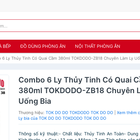
À BẾP
ĐỒ DÙNG PHÒNG ĂN
NỘI THẤT PHÒNG ĂN
 6 Ly Thủy Tinh Có Quai Cầm 380ml TOKDODO-ZB18 Chuyên Làm Ly Uố
Combo 6 Ly Thủy Tinh Có Quai 
380ml TOKDODO-ZB18 Chuyên L
Uống Bia
Thương hiệu:
TOK DO DO TOKDODO TOK DO DO
|
Xem thêm c
Ly bia của TOK DO DO TOKDODO TOK DO DO
Thông số kỹ thuật:- Chất liệu: Thủy Tinh An Toàn- Dung 
Kích thước : + Cao : 13 cm + Miệng : 7 cm Tính năng sản p