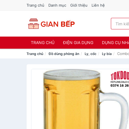
Trang chủ
Danh mục
Giới thiệu
Liên hệ
TRANG CHỦ
ĐIỆN GIA DỤNG
DỤNG CỤ NH
Combo
Trang chủ
Đồ dùng phòng ăn
Ly, cốc
Ly bia