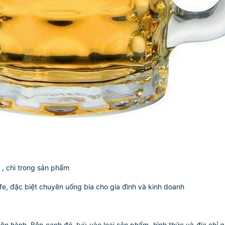
 , chì trong sản phẩm
e, đặc biệt chuyên uống bia cho gia đình và kinh doanh
iện hành. Bên cạnh đó, tuỳ vào loại sản phẩm, hình thức và địa chỉ 