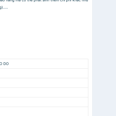
.....
O DO