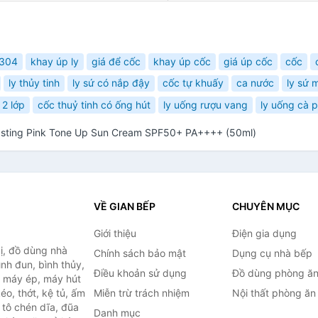
 304
khay úp ly
giá để cốc
khay úp cốc
giá úp cốc
cốc
ly thủy tinh
ly sứ có nắp đậy
cốc tự khuấy
ca nước
ly sứ 
 2 lớp
cốc thuỷ tinh có ống hút
ly uống rượu vang
ly uống cà 
sting Pink Tone Up Sun Cream SPF50+ PA++++ (50ml)
VỀ GIAN BẾP
CHUYÊN MỤC
Giới thiệu
Điện gia dụng
ị, đồ dùng nhà
Chính sách bảo mật
Dụng cụ nhà bếp
ình đun, bình thủy,
Điều khoản sử dụng
Đồ dùng phòng ă
, máy ép, máy hút
o, thớt, kệ tủ, ấm
Miễn trừ trách nhiệm
Nội thất phòng ăn
 tô chén dĩa, đũa
Danh mục