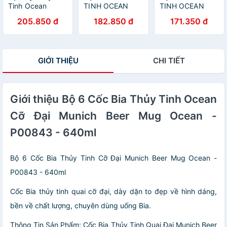
Tinh Ocean
TINH OCEAN
TINH OCEAN
Pilsner 1B05011
PILSNER B0906
METROPOLITAN
205.850 đ
182.850 đ
171.350 đ
(315ml)
- 170ML
HI BALL B1312 -
330ML
GIỚI THIỆU
CHI TIẾT
Giới thiệu Bộ 6 Cốc Bia Thủy Tinh Ocean
Cỡ Đại Munich Beer Mug Ocean -
P00843 - 640ml
Bộ 6 Cốc Bia Thủy Tinh Cỡ Đại Munich Beer Mug Ocean -
P00843 - 640ml
Cốc Bia thủy tinh quai cỡ đại, dày dặn to đẹp về hình dáng,
bền về chất lượng, chuyên dùng uống Bia.
Thông Tin Sản Phẩm: Cốc Bia Thủy Tinh Quai Đại Munich Beer