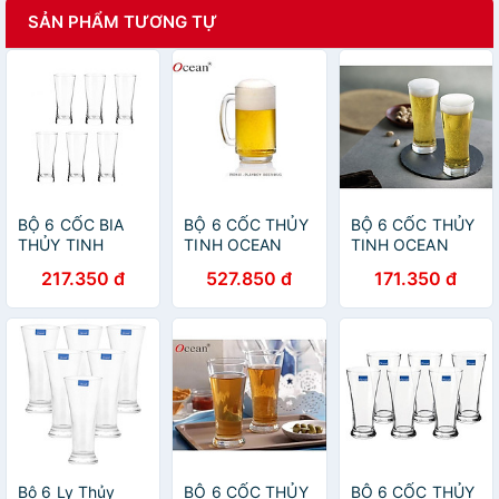
SẢN PHẨM TƯƠNG TỰ
BỘ 6 CỐC BIA
BỘ 6 CỐC THỦY
BỘ 6 CỐC THỦY
THỦY TINH
TINH OCEAN
TINH OCEAN
OCEAN TẠO BỌT
PLAYBOY BEER
METROPOLITAN
217.350 đ
527.850 đ
171.350 đ
METROPOLITAN
MUG P0140 -
HI BALL B1312 -
B1314 - 400ML
360ML
330ML
Bộ 6 Ly Thủy
BỘ 6 CỐC THỦY
BỘ 6 CỐC THỦY