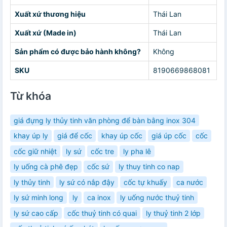
Xuất xứ thương hiệu
Thái Lan
Xuất xứ (Made in)
Thái Lan
Sản phẩm có được bảo hành không?
Không
SKU
8190669868081
Từ khóa
giá đựng ly thủy tinh văn phòng để bàn bằng inox 304
khay úp ly
giá để cốc
khay úp cốc
giá úp cốc
cốc
cốc giữ nhiệt
ly sứ
cốc tre
ly pha lê
ly uống cà phê đẹp
cốc sứ
ly thuy tinh co nap
ly thủy tinh
ly sứ có nắp đậy
cốc tự khuấy
ca nước
ly sứ minh long
ly
ca inox
ly uống nước thuỷ tinh
ly sứ cao cấp
cốc thuỷ tinh có quai
ly thuỷ tinh 2 lớp