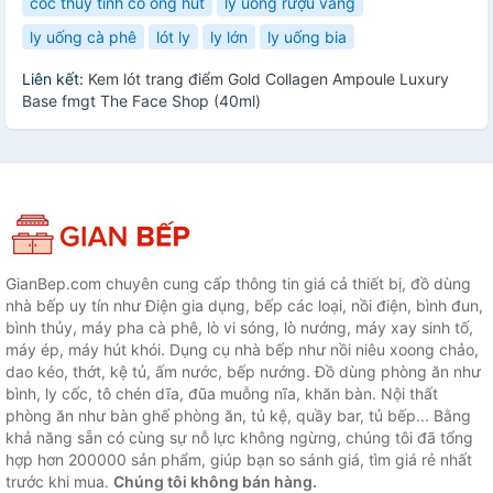
cốc thuỷ tinh có ống hút
ly uống rượu vang
ly uống cà phê
lót ly
ly lớn
ly uống bia
Liên kết:
Kem lót trang điểm Gold Collagen Ampoule Luxury
Base fmgt The Face Shop (40ml)
GianBep.com chuyên cung cấp thông tin giá cả thiết bị, đồ dùng
nhà bếp uy tín như Điện gia dụng, bếp các loại, nồi điện, bình đun,
bình thủy, máy pha cà phê, lò vi sóng, lò nướng, máy xay sinh tố,
máy ép, máy hút khói. Dụng cụ nhà bếp như nồi niêu xoong chảo,
dao kéo, thớt, kệ tủ, ấm nước, bếp nướng. Đồ dùng phòng ăn như
bình, ly cốc, tô chén dĩa, đũa muỗng nĩa, khăn bàn. Nội thất
phòng ăn như bàn ghế phòng ăn, tủ kệ, quầy bar, tủ bếp... Bằng
khả năng sẵn có cùng sự nỗ lực không ngừng, chúng tôi đã tổng
hợp hơn 200000 sản phẩm, giúp bạn so sánh giá, tìm giá rẻ nhất
trước khi mua.
Chúng tôi không bán hàng.