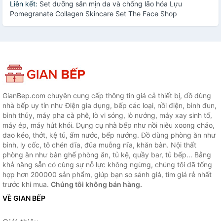
Liên kết:
Set dưỡng săn mịn da và chống lão hóa Lựu
Pomegranate Collagen Skincare Set The Face Shop
GianBep.com chuyên cung cấp thông tin giá cả thiết bị, đồ dùng
nhà bếp uy tín như Điện gia dụng, bếp các loại, nồi điện, bình đun,
bình thủy, máy pha cà phê, lò vi sóng, lò nướng, máy xay sinh tố,
máy ép, máy hút khói. Dụng cụ nhà bếp như nồi niêu xoong chảo,
dao kéo, thớt, kệ tủ, ấm nước, bếp nướng. Đồ dùng phòng ăn như
bình, ly cốc, tô chén dĩa, đũa muỗng nĩa, khăn bàn. Nội thất
phòng ăn như bàn ghế phòng ăn, tủ kệ, quầy bar, tủ bếp... Bằng
khả năng sẵn có cùng sự nỗ lực không ngừng, chúng tôi đã tổng
hợp hơn 200000 sản phẩm, giúp bạn so sánh giá, tìm giá rẻ nhất
trước khi mua.
Chúng tôi không bán hàng.
VỀ GIAN BẾP