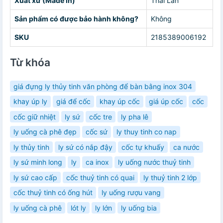
Xuất xứ (Made in)
Thái Lan
Sản phẩm có được bảo hành không?
Không
SKU
2185389006192
Từ khóa
giá đựng ly thủy tinh văn phòng để bàn bằng inox 304
khay úp ly
giá để cốc
khay úp cốc
giá úp cốc
cốc
cốc giữ nhiệt
ly sứ
cốc tre
ly pha lê
ly uống cà phê đẹp
cốc sứ
ly thuy tinh co nap
ly thủy tinh
ly sứ có nắp đậy
cốc tự khuấy
ca nước
ly sứ minh long
ly
ca inox
ly uống nước thuỷ tinh
ly sứ cao cấp
cốc thuỷ tinh có quai
ly thuỷ tinh 2 lớp
cốc thuỷ tinh có ống hút
ly uống rượu vang
ly uống cà phê
lót ly
ly lớn
ly uống bia