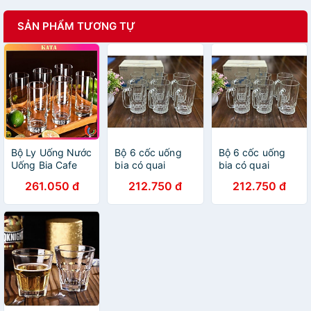
SẢN PHẨM TƯƠNG TỰ
Bộ Ly Uống Nước
Bộ 6 cốc uống
Bộ 6 cốc uống
Uống Bia Cafe
bia có quai
bia có quai
Sinh Tố Thủy
UNION Thái Lan
UNION Thái Lan
261.050 đ
212.750 đ
212.750 đ
Tinh Cao Cấp
UG-999
UG-999
Ocean New York
Long Drink
B07812 Dung
Tích 340ml