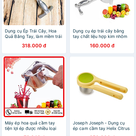
Dụng cụ Ép Trái Cây, Hoa
Dụng cụ ép trái cây bằng
Quả Bằng Tay, làm mềm trái
tay chất liệu hợp kim nhôm
cây 1 cách dễ dàng - Gang
cao cấp, dụng cụ ép nước
318.000 đ
160.000 đ
Dày SIÊU ĐẸP
hoa quả đa năng
Máy ép hoa quả cầm tay
Joseph Joseph - Dụng cụ
tiện lợi ép được nhiều loại
ép cam cầm tay Helix Citrus
trái cây bằng inox mini dể
Juicer 201017