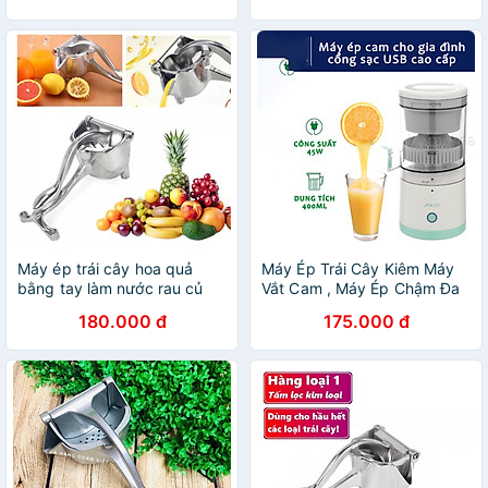
USB
Máy ép trái cây hoa quả
Máy Ép Trái Cây Kiêm Máy
bằng tay làm nước rau củ
Vắt Cam , Máy Ép Chậm Đa
cầm tay đa năng bằng inox
Năng Sử Dụng Sạc USB
180.000 đ
175.000 đ
mini nhỏ gọn tiện dụng