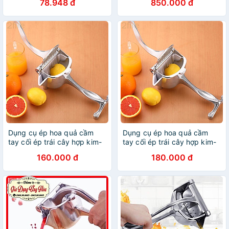
78.948 đ
850.000 đ
dàng dễ sử dụng, chống
han gỉ - Ép hoa quả
Dụng cụ ép hoa quả cầm
Dụng cụ ép hoa quả cầm
tay cối ép trái cây hợp kim-
tay cối ép trái cây hợp kim-
HH190
HH190
160.000 đ
180.000 đ