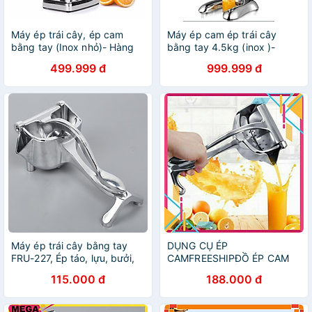
Máy ép trái cây, ép cam
Máy ép cam ép trái cây
bằng tay (Inox nhỏ)- Hàng
bằng tay 4.5kg (inox )-
nhập khẩu
Hàng nhập khẩu
499.999 đ
999.999 đ
Máy ép trái cây bằng tay
DỤNG CỤ ÉP
FRU-227, Ép táo, lựu, bưởi,
CAMFREESHIPĐỒ ÉP CAM
dưa, thơm Dụng cụ Ép cam
ÉP TRÁI CÂY CẦM TAY TIỆN
115.000 đ
188.000 đ
chuyên dụng
LỢI ĐA NĂNG