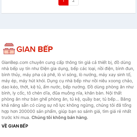
1
2
GianBep.com chuyên cung cấp thông tin giá cả thiết bị, đồ dùng
nhà bếp uy tín như Điện gia dụng, bếp các loại, nồi điện, bình đun,
bình thủy, máy pha cà phê, lò vi sóng, lò nướng, máy xay sinh tố,
máy ép, máy hút khói. Dụng cụ nhà bếp như nồi niêu xoong chảo,
dao kéo, thớt, kệ tủ, ấm nước, bếp nướng. Đồ dùng phòng ăn như
bình, ly cốc, tô chén dĩa, đũa muỗng nĩa, khăn bàn. Nội thất
phòng ăn như bàn ghế phòng ăn, tủ kệ, quầy bar, tủ bếp... Bằng
khả năng sẵn có cùng sự nỗ lực không ngừng, chúng tôi đã tổng
hợp hơn 200000 sản phẩm, giúp bạn so sánh giá, tìm giá rẻ nhất
trước khi mua.
Chúng tôi không bán hàng.
VỀ GIAN BẾP