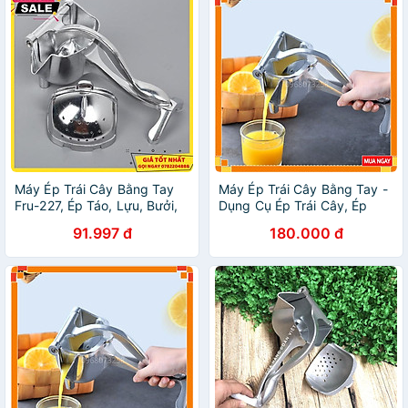
Máy Ép Trái Cây Bằng Tay
Máy Ép Trái Cây Bằng Tay -
Fru-227, Ép Táo, Lựu, Bưởi,
Dụng Cụ Ép Trái Cây, Ép
Dưa, Thơm Dụng Cụ Ép Cam
Hoa Quả Cầm Tay Inox An
91.997 đ
180.000 đ
Chuyên Dụng - Giao Hàng
Toàn, Tiện Dụng
Toàn Quốc