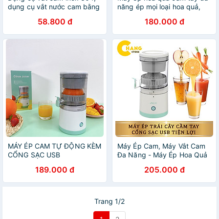
dụng cụ vắt nước cam bằng
năng ép mọi loại hoa quả,
inox, vắt cam inox
giữ trọn vitamin, Dụng cụ ép
58.800 đ
180.000 đ
nước trái cây thế hệ mới
MÁY ÉP CAM TỰ ĐỘNG KÈM
Máy Ép Cam, Máy Vắt Cam
CỔNG SẠC USB
Đa Năng - Máy Ép Hoa Quả
Tự Động Sử Dụng Sạc USB
189.000 đ
205.000 đ
Tiện Lợi Chất Lượng Cao
Trang 1/2