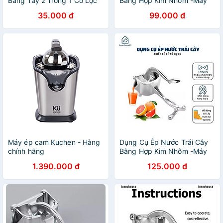
Bằng Tay 2 Trong 1 Có Lọc
Bằng Hợp Kim Nhôm -Máy
Hạt
Ép Các Loại Rau Củ - Hàng
35.000 đ
99.000 đ
Loại 1 to
Máy ép cam Kuchen - Hàng
Dụng Cụ Ép Nước Trái Cây
chính hãng
Bằng Hợp Kim Nhôm -Máy
Ép Các Loại Rau Củ - Hàng
1.390.000 đ
125.000 đ
Loại 1 - Chính Hãng MINIIN