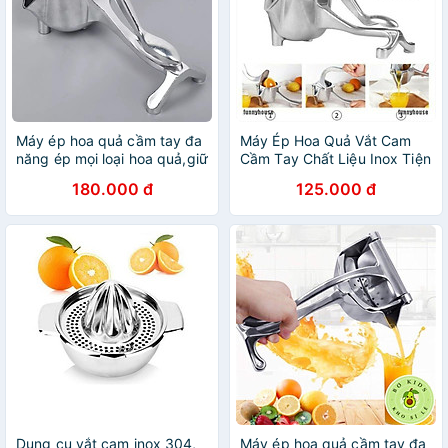
Máy ép hoa quả cầm tay đa
Máy Ép Hoa Quả Vắt Cam
năng ép mọi loại hoa quả,giữ
Cầm Tay Chất Liệu Inox Tiện
trọn vitamin,Dụng cụ ép
Lợi và Dễ Sử dụng
180.000 đ
125.000 đ
nước trái cây tiện dụng
Dụng cụ vắt cam inox 304,
Máy ép hoa quả cầm tay đa