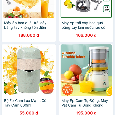
Máy ép hoa quả, trái cây
Máy ép trái cây hoa quả
bằng tay không tốn điện
bằng tay làm nước rau củ
chất liệu 100% bằng gang
cầm tay đa năng ép hoa quả
188.000 đ
166.000 đ
cao cấp siêu bền - Dụng cụ
cầm tay nhỏ gọn tiện dụng
ép nước cam, chanh, dưa
hấu, dứa, tách hạt óc chó đa
năng
Bộ Ép Cam Lúa Mạch Có
Máy Ép Cam Tự Động, Máy
Tay Cầm 600ml
Vắt Cam Tự Động Không
Dây, Máy Ép Chậm Trái Cây,
55.000 đ
195.000 đ
Vắt Chanh Đa Năng Sạc