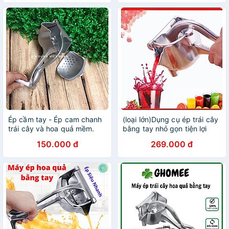
Ép cầm tay - Ép cam chanh
(loại lớn)Dụng cụ ép trái cây
trái cây và hoa quả mềm.
bằng tay nhỏ gọn tiện lợi
Bằng GANG dầy chắc chắn,
150.000 đ
269.000 đ
phù hợp cho gia đình quán
nước Bar nhà hàng