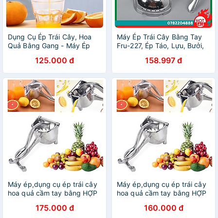
Dụng Cụ Ép Trái Cây, Hoa
Máy Ép Trái Cây Bằng Tay
Quả Bằng Gang - Máy Ép
Fru-227, Ép Táo, Lựu, Bưởi,
Hoa Quả Bằng Tay
Dưa, Thơm Dụng Cụ Ép Cam
125.000 đ
158.997 đ
Chuyên Dụng - CH Hương
Thị Miễn Phí Vận Chuyển
Máy ép,dụng cụ ép trái cây
Máy ép,dụng cụ ép trái cây
hoa quả cầm tay bằng HỢP
hoa quả cầm tay bằng HỢP
KIM GANG
KIM GANG
175.000 đ
160.000 đ