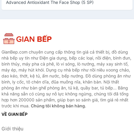
Advanced Antioxidant The Face Shop (5 SP)
GianBep.com chuyên cung cấp thông tin giá cả thiết bị, đồ dùng
nhà bếp uy tín như Điện gia dụng, bếp các loại, nồi điện, bình đun,
bình thủy, máy pha cà phê, lò vi sóng, lò nướng, máy xay sinh tố,
máy ép, máy hút khói. Dụng cụ nhà bếp như nồi niêu xoong chảo,
dao kéo, thớt, kệ tủ, ấm nước, bếp nướng. Đồ dùng phòng ăn như
bình, ly cốc, tô chén dĩa, đũa muỗng nĩa, khăn bàn. Nội thất
phòng ăn như bàn ghế phòng ăn, tủ kệ, quầy bar, tủ bếp... Bằng
khả năng sẵn có cùng sự nỗ lực không ngừng, chúng tôi đã tổng
hợp hơn 200000 sản phẩm, giúp bạn so sánh giá, tìm giá rẻ nhất
trước khi mua.
Chúng tôi không bán hàng.
VỀ GIAN BẾP
Giới thiệu