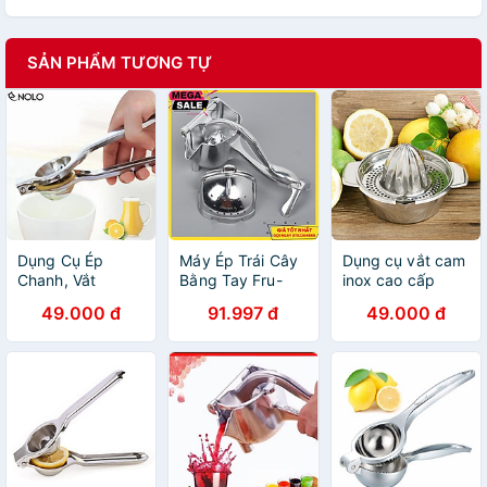
SẢN PHẨM TƯƠNG TỰ
Dụng Cụ Ép
Máy Ép Trái Cây
Dụng cụ vắt cam
Chanh, Vắt
Bằng Tay Fru-
inox cao cấp
Chanh, Lấy Nước
227, Ép Táo, Lựu,
49.000 đ
91.997 đ
49.000 đ
Cốt Chanh
Bưởi, Dưa, Thơm
Dụng Cụ Ép Cam
Chuyên Dụng -
Giao Hàng Toàn
Quốc