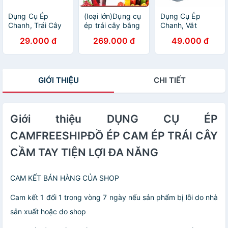
Dụng Cụ Ép
(loại lớn)Dụng cụ
Dụng Cụ Ép
Chanh, Trái Cây
ép trái cây bằng
Chanh, Vắt
Inox Tiện Dụng
tay nhỏ gọn tiện
Chanh, Lấy Nước
29.000 đ
269.000 đ
49.000 đ
lợi
Cốt Chanh .
GIỚI THIỆU
CHI TIẾT
Giới thiệu DỤNG CỤ ÉP
CAMFREESHIPĐỒ ÉP CAM ÉP TRÁI CÂY
CẦM TAY TIỆN LỢI ĐA NĂNG
CAM KẾT BÁN HÀNG CỦA SHOP
Cam kết 1 đổi 1 trong vòng 7 ngày nếu sản phẩm bị lỗi do nhà
sản xuất hoặc do shop