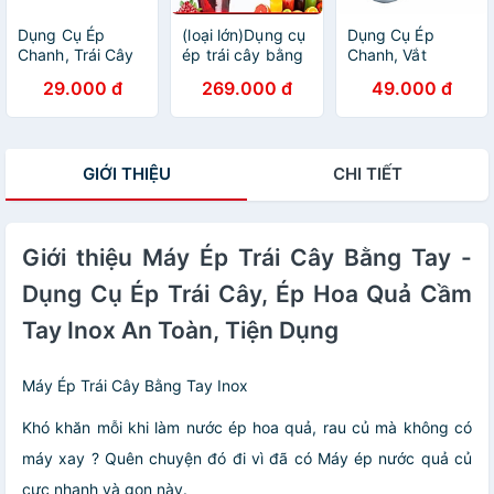
Dụng Cụ Ép
(loại lớn)Dụng cụ
Dụng Cụ Ép
Chanh, Trái Cây
ép trái cây bằng
Chanh, Vắt
Inox Tiện Dụng
tay nhỏ gọn tiện
Chanh, Lấy Nước
29.000 đ
269.000 đ
49.000 đ
lợi
Cốt Chanh .
GIỚI THIỆU
CHI TIẾT
Giới thiệu Máy Ép Trái Cây Bằng Tay -
Dụng Cụ Ép Trái Cây, Ép Hoa Quả Cầm
Tay Inox An Toàn, Tiện Dụng
Máy Ép Trái Cây Bằng Tay Inox
Khó khăn mỗi khi làm nước ép hoa quả, rau củ mà không có
máy xay ? Quên chuyện đó đi vì đã có Máy ép nước quả củ
cực nhanh và gọn này.