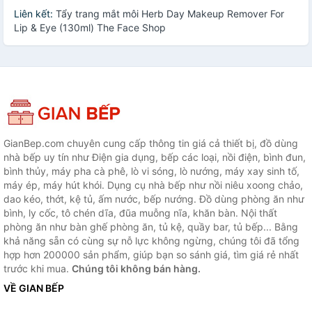
Liên kết:
Tẩy trang mắt môi Herb Day Makeup Remover For
Lip & Eye (130ml) The Face Shop
GianBep.com chuyên cung cấp thông tin giá cả thiết bị, đồ dùng
nhà bếp uy tín như Điện gia dụng, bếp các loại, nồi điện, bình đun,
bình thủy, máy pha cà phê, lò vi sóng, lò nướng, máy xay sinh tố,
máy ép, máy hút khói. Dụng cụ nhà bếp như nồi niêu xoong chảo,
dao kéo, thớt, kệ tủ, ấm nước, bếp nướng. Đồ dùng phòng ăn như
bình, ly cốc, tô chén dĩa, đũa muỗng nĩa, khăn bàn. Nội thất
phòng ăn như bàn ghế phòng ăn, tủ kệ, quầy bar, tủ bếp... Bằng
khả năng sẵn có cùng sự nỗ lực không ngừng, chúng tôi đã tổng
hợp hơn 200000 sản phẩm, giúp bạn so sánh giá, tìm giá rẻ nhất
trước khi mua.
Chúng tôi không bán hàng.
VỀ GIAN BẾP