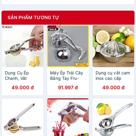
SẢN PHẨM TƯƠNG TỰ
Dụng Cụ Ép
Máy Ép Trái Cây
Dụng cụ vắt cam
Chanh, Vắt
Bằng Tay Fru-
inox cao cấp
Chanh, Lấy Nước
227, Ép Táo, Lựu,
49.000 đ
91.997 đ
49.000 đ
Cốt Chanh
Bưởi, Dưa, Thơm
Dụng Cụ Ép Cam
Chuyên Dụng -
Giao Hàng Toàn
Quốc