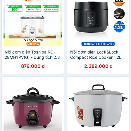
Nồi cơm điện Toshiba RC-
Nồi cơm điện Lock&Lock
28MH1PV(G) - Dung tích 2.8
Compact Rice Cooker 1.2L
Lít - Lòng nồi phủ chống
EJR346BLK - Hàng chính
879.000 đ
2.289.000 đ
dính dày 1 mm - Hàng chính
hãng có 5 chế độ nấu, dây
hãng
điện tháo rời - JoyMall