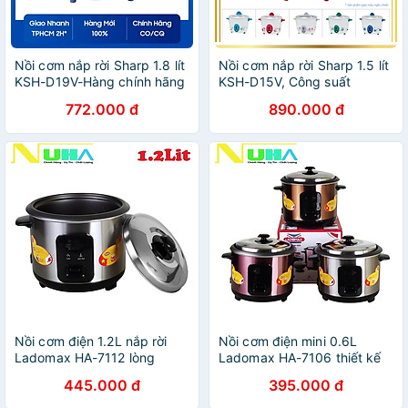
Nồi cơm nắp rời Sharp 1.8 lít
Nồi cơm nắp rời Sharp 1.5 lít
KSH-D19V-Hàng chính hãng
KSH-D15V, Công suất
530W, Giao màu ngẫu nhiên
772.000 đ
890.000 đ
- Hàng chính hãng
Nồi cơm điện 1.2L nắp rời
Nồi cơm điện mini 0.6L
Ladomax HA-7112 lòng
Ladomax HA-7106 thiết kế
nhôm chống dính, nấu cơm
nắp rời thoát hơi tốt, nấu
445.000 đ
395.000 đ
chín mềm cho 3 - 4 người
cơm cho 1 - 2 người ăn-
ăn-hàng chính hãng
Hàng chính hãng