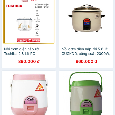
Nồi cơm điện nắp rời
Nồi cơm điện nắp rời 5.6 lít
Toshiba 2.8 Lít RC-
GUGKDD, công suất 2000W,
28MH1PV(G) - Chống dính -
màu ngẫu nhiên-Hàng chính
890.000 đ
960.000 đ
1000W - Hàng chính hãng -
hãng
Bảo hành 12 tháng