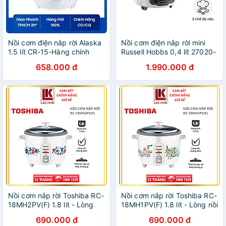
Nồi cơm điện nắp rời Alaska
Nồi cơm điện nắp rời mini
1.5 lít CR-15-Hàng chính
Russell Hobbs 0,4 lít 27020-
hãng
56 Hàng chính hãng
658.000 đ
1.990.000 đ
Nồi cơm nắp rời Toshiba RC-
Nồi cơm nắp rời Toshiba RC-
18MH2PV(F) 1.8 lít - Lòng
18MH1PV(F) 1.8 lít - Lòng nồi
nồi hợp kim nhôm chống
hợp kim nhôm chống dính -
690.000 đ
690.000 đ
dính - Hàng chính hãng -
Hàng chính hãng, Bảo hành