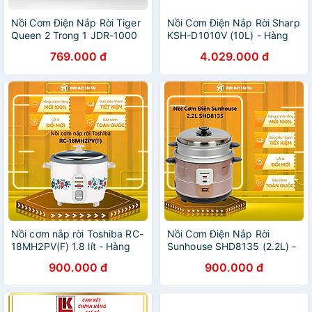
Nồi Cơm Điện Nắp Rời Tiger
Nồi Cơm Điện Nắp Rời Sharp
Queen 2 Trong 1 JDR-1000
KSH-D1010V (10L) - Hàng
[1.0L] - Hàng Chính Hãng
chính hãng
769.000 đ
4.029.000 đ
Nồi cơm nắp rời Toshiba RC-
Nồi Cơm Điện Nắp Rời
18MH2PV(F) 1.8 lít - Hàng
Sunhouse SHD8135 (2.2L) -
chính hãng( Chỉ giao HCM)
Hàng chính hãng
900.000 đ
900.000 đ