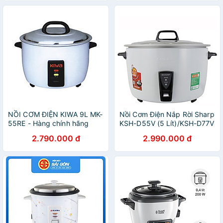
NỒI CƠM ĐIỆN KIWA 9L MK-
Nồi Cơm Điện Nắp Rời Sharp
55RE - Hàng chính hãng
KSH-D55V (5 Lít)/KSH-D77V
(7 Lít) - Trắng - Hàng chính
2.790.000 đ
2.990.000 đ
hãng - Bảo Hành 12 Tháng