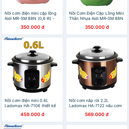
Nồi cơm điện mini cặp lồng
Nồi Cơm Điện Cặp Lồng Mini
Aidi MR-SM 88N (0,6 lít) -
Thân Nhựa Aidi MR-SM 88N
Màu Ngẫu Nhiên - Hàng
(0,6 lít) - Màu Ngẫu Nhiên -
350.000 đ
350.000 đ
Chính Hãng
Chính Hãng
Nồi cơm điện mini 0.6L
Nồi cơm nắp rời 2.2L
Ladomax HA-7106 thiết kế
Ladomax HA-7122 nấu cơm
nắp rời thoát hơi tốt, nấu
cho gia đình trên 6 người ăn
459.000 đ
569.000 đ
cơm cho 1 - 2 người ăn -
- Hàng chính hãng
Hàng chính hãng