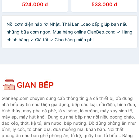
chính hãng
Chính Hãng - Chỉ Giao Hồ
524.000 đ
533.000 đ
Chí Minh
Nồi cơm điện nắp rời Nhật, Thái Lan...cao cấp giúp bạn nấu
những bữa cơm ngon. Mua hàng online GianBep.com: ✓ Hàng
chính hãng ✓ Giá tốt ✓ Giao hàng miễn phí
GianBep.com chuyên cung cấp thông tin giá cả thiết bị, đồ dùng
nhà bếp uy tín như Điện gia dụng, bếp các loại, nồi điện, bình đun,
bình thủy, máy pha cà phê, lò vi sóng, lò nướng, máy xay sinh tố,
máy ép, máy hút khói. Dụng cụ nhà bếp như nồi niêu xoong chảo,
dao kéo, thớt, kệ tủ, ấm nước, bếp nướng. Đồ dùng phòng ăn như
bình, ly cốc, tô chén dĩa, đũa muỗng nĩa, khăn bàn. Nội thất
phòng ăn như bàn ghế phòng ăn, tủ kệ, quầy bar, tủ bếp... Bằng