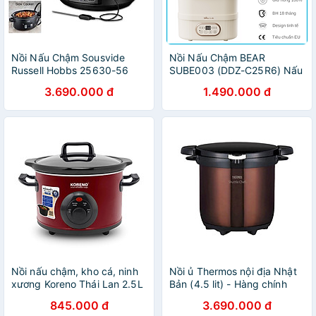
Nồi Nấu Chậm Sousvide
Nồi Nấu Chậm BEAR
Russell Hobbs 25630-56
SUBE003 (DDZ-C25R6) Nấu
6,5L Hàng chính hãng
Cháo Chưng Yến, Tiềm Hấp
3.690.000 đ
1.490.000 đ
Tự Động Hoàn Toàn Chống
Trào Nước Chống Cháy
Dung Tích 2.5L Màu Ngẫu
Nhiên - Hàng Chính Hãng
Nồi nấu chậm, kho cá, ninh
Nồi ủ Thermos nội địa Nhật
xương Koreno Thái Lan 2.5L
Bản (4.5 lit) - Hàng chính
KN-825 - hàng chính hãng
hãng
845.000 đ
3.690.000 đ