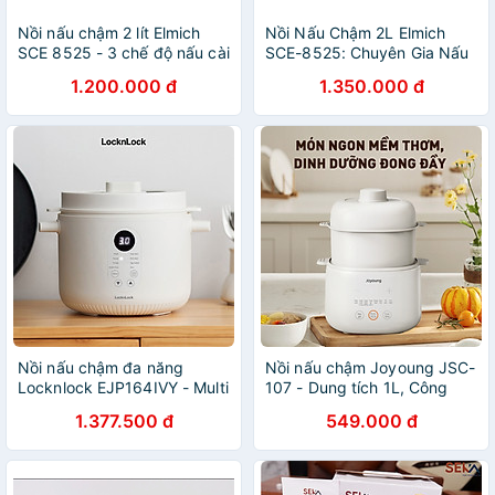
Nồi nấu chậm 2 lít Elmich
Nồi Nấu Chậm 2L Elmich
SCE 8525 - 3 chế độ nấu cài
SCE-8525: Chuyên Gia Nấu
sẵn, an toàn chuyên gia nấu
Cháo, Kho Cá, Chưng Yến -
1.200.000 đ
1.350.000 đ
cháo, hầm ninh - Hàng chính
Hàng chính hãng
hãng
Nồi nấu chậm đa năng
Nồi nấu chậm Joyoung JSC-
Locknlock EJP164IVY - Multi
107 - Dung tích 1L, Công
function slow cooker 220V,
suất 200W - HÀNG CHÍNH
1.377.500 đ
549.000 đ
50Hz, 350W - Dung tích
HÃNG
2.5L - Hàng chính hãng