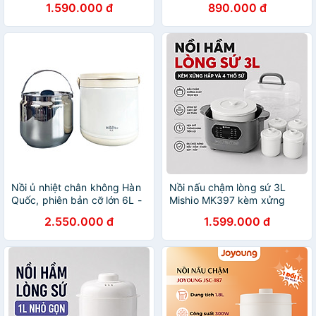
1.590.000 đ
890.000 đ
Nồi ủ nhiệt chân không Hàn
Nồi nấu chậm lòng sứ 3L
Quốc, phiên bản cỡ lớn 6L -
Mishio MK397 kèm xửng
hàng chính hãng
hấp và 4 thố sứ tiện lợi
2.550.000 đ
1.599.000 đ
không lo cháy khét hay
bong tróc chống dính -
Hàng chính hãng