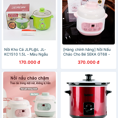
Nồi Kho Cá JLPL@L JL-
[Hàng chính hãng] Nồi Nấu
KC1510 1.5L - Màu Ngẫu
Cháo Cho Bé SEKA GT68 -
Nhiên - Hàng Chính Hãng
Nồi Hầm Cháo Chậm, Chưng
170.000 đ
370.000 đ
Yến, Hầm Cách Thủy