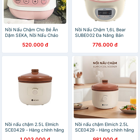
Nồi Nấu Chậm Cho Bé Ăn
Nồi Nấu Chậm 1,6L Bear
Dặm SEKA, Nồi Nấu Cháo
SUBE002 Đa Năng Bản
Chậm, Chưng Yến Hấp Cách
Tiếng Viết - Hồng - Hàng
520.000 đ
776.000 đ
Thuỷ Cao Cấp
Chính Hãng
Nồi nấu chậm 2.5L Elmich
Nồi nấu chậm Elmich 2.5L
SCE0429 - Hàng chính hãng
SCE0429 - Hàng chính hãng
1.003.000 đ
981.000 đ