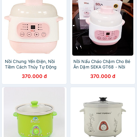
Nồi Chưng Yến Điện, Nồi
Nồi Nấu Cháo Chậm Cho Bé
Tiềm Cách Thủy Tự Động
Ăn Dặm SEKA GT68 - Nồi
Seka GT68 1L- Hàng Chính
Hầm Cháo, Kho Cá Chậm,
370.000 đ
370.000 đ
Hãng
Hầm Cách Thủy, Ninh Cháo
Cho Bé 4 In 1 - Hàng chính
hãng