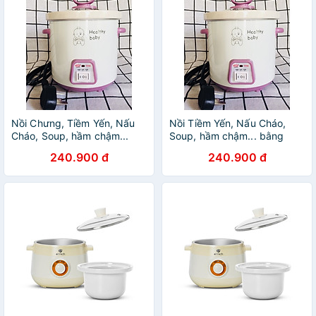
Nồi Chưng, Tiềm Yến, Nấu
Nồi Tiềm Yến, Nấu Cháo,
Cháo, Soup, hầm chậm...
Soup, hầm chậm... bằng
bằng điện 0,7Lít GX 07A
điện 0,7Lít GX 07A (nắp kính
240.900 đ
240.900 đ
(nắp kính hồng)- Hàng nhập
hồng)- hàng nhập khẩu
khẩu