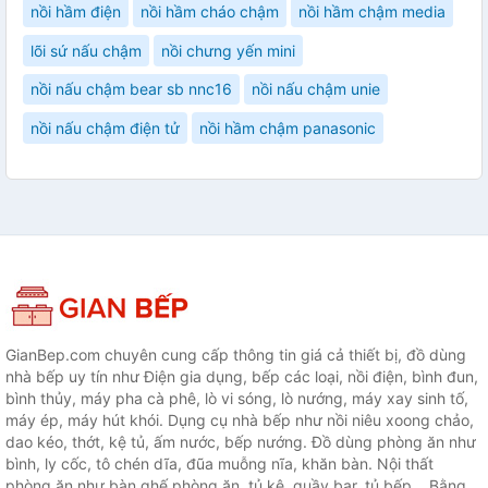
nồi hầm điện
nồi hầm cháo chậm
nồi hầm chậm media
lõi sứ nấu chậm
nồi chưng yến mini
nồi nấu chậm bear sb nnc16
nồi nấu chậm unie
nồi nấu chậm điện tử
nồi hầm chậm panasonic
GianBep.com chuyên cung cấp thông tin giá cả thiết bị, đồ dùng
nhà bếp uy tín như Điện gia dụng, bếp các loại, nồi điện, bình đun,
bình thủy, máy pha cà phê, lò vi sóng, lò nướng, máy xay sinh tố,
máy ép, máy hút khói. Dụng cụ nhà bếp như nồi niêu xoong chảo,
dao kéo, thớt, kệ tủ, ấm nước, bếp nướng. Đồ dùng phòng ăn như
bình, ly cốc, tô chén dĩa, đũa muỗng nĩa, khăn bàn. Nội thất
phòng ăn như bàn ghế phòng ăn, tủ kệ, quầy bar, tủ bếp... Bằng