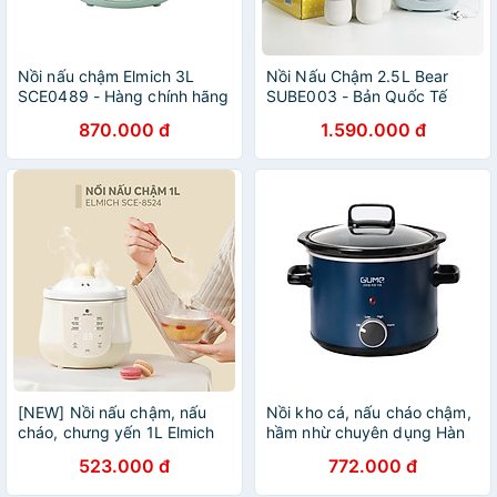
Nồi nấu chậm Elmich 3L
Nồi Nấu Chậm 2.5L Bear
SCE0489 - Hàng chính hãng
SUBE003 - Bản Quốc Tế
Tiếng Anh - Hàng Chính
870.000 đ
1.590.000 đ
Hãng
[NEW] Nồi nấu chậm, nấu
Nồi kho cá, nấu cháo chậm,
cháo, chưng yến 1L Elmich
hầm nhừ chuyên dụng Hàn
SCE-8524OL - Hàng Chính
Quốc 3L GM-PC2303, hàng
523.000 đ
772.000 đ
Hãng
chính hãng