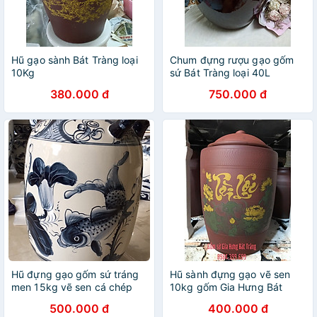
Hũ gạo sành Bát Tràng loại
Chum đựng rượu gạo gốm
10Kg
sứ Bát Tràng loại 40L
380.000 đ
750.000 đ
Hũ đựng gạo gốm sứ tráng
Hũ sành đựng gạo vẽ sen
men 15kg vẽ sen cá chép
10kg gốm Gia Hưng Bát
Tràng
500.000 đ
400.000 đ