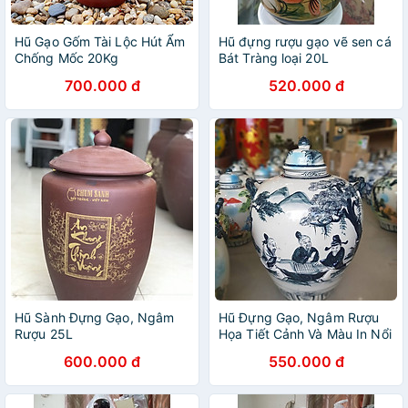
Hũ Gạo Gốm Tài Lộc Hút Ẩm
Hũ đựng rượu gạo vẽ sen cá
Chống Mốc 20Kg
Bát Tràng loại 20L
700.000 đ
520.000 đ
Hũ Sành Đựng Gạo, Ngâm
Hũ Đựng Gạo, Ngâm Rượu
Rượu 25L
Họa Tiết Cảnh Và Màu In Nổi
( Giao Ngẫu Nhiên )
600.000 đ
550.000 đ