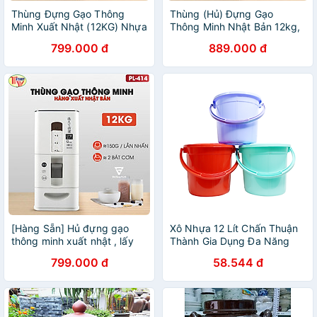
Thùng Đựng Gạo Thông
Thùng (Hủ) Đựng Gạo
Minh Xuất Nhật (12KG) Nhựa
Thông Minh Nhật Bản 12kg,
ABS Cao Cấp | An Toàn /
Thiết Kế Dạng Ấn Nút, Chất
799.000 đ
889.000 đ
Tiện Lợi / Dễ Sử Dụng
Liệu Nhựa ABS Cao Cấp,
Tiện Lợi, Sang Trọng Căn
Bếp, Tặng Kèm Khay Đựng
Gạo Và Thanh Chống Ẩm
[Hàng Sẵn] Hủ đựng gạo
Xô Nhựa 12 Lít Chấn Thuận
thông minh xuất nhật , lấy
Thành Gia Dụng Đa Năng
gạo tự động trong suốt
799.000 đ
58.544 đ
Chống bụi có nắp, dung tích
12kg lớn dành cho gia đình
bạn