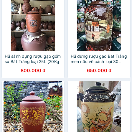
Hũ sành đựng rượu gạo gốm
Hũ đựng rượu gạo Bát Tràng
sứ Bát Tràng loại 25L (20Kg
men nâu vẽ cảnh loại 30L
gạo)
800.000 đ
650.000 đ