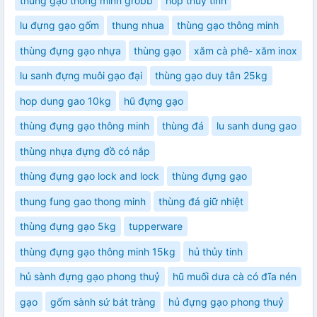
thùng gạo thông minh grobb
hop thuy tinh
lu đựng gạo gốm
thung nhua
thùng gạo thông minh
thùng đựng gạo nhựa
thùng gạo
xăm cà phê- xăm inox
lu sanh đựng muôi gạo đại
thùng gạo duy tân 25kg
hop dung gao 10kg
hũ đựng gạo
thùng đựng gạo thông minh
thùng đá
lu sanh dung gao
thùng nhựa đựng đồ có nắp
thùng đựng gạo lock and lock
thùng đựng gạo
thung fung gao thong minh
thùng đá giữ nhiệt
thùng đựng gạo 5kg
tupperware
thùng đựng gạo thông minh 15kg
hủ thủy tinh
hủ sành đựng gạo phong thuỷ
hũ muối dưa cà có đĩa nén
gạo
gốm sành sứ bát tràng
hủ đựng gạo phong thuỷ