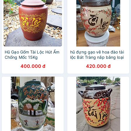
Hũ Gạo Gốm Tài Lộc Hút Ẩm
hũ đựng gạo vẽ hoa đào tài
Chống Mốc 15Kg
lộc Bát Tràng nắp bằng loại
12Kg
400.000 đ
420.000 đ