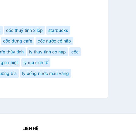
k
cốc thuỷ tinh 2 lớp
starbucks
cốc đựng cafe
cốc nước có nắp
afe thủy tinh
ly thuy tinh co nap
cốc
 giữ nhiệt
ly mũ sinh tố
 uống bia
ly uống nước màu vàng
LIÊN HỆ