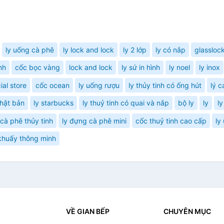
c
ly uống cà phê
ly lock and lock
ly 2 lớp
ly có nắp
glassloc
nh
cốc bọc vàng
lock and lock
ly sứ in hình
ly noel
ly inox
ial store
cốc ocean
ly uống rượu
ly thủy tinh có ống hút
lý c
nhật bản
ly starbucks
ly thuỷ tinh có quai và nắp
bộ ly
ly
ly
 cà phê thủy tinh
ly đựng cà phê mini
cốc thuỷ tinh cao cấp
ly
khuấy thông minh
VỀ GIAN BẾP
CHUYÊN MỤC