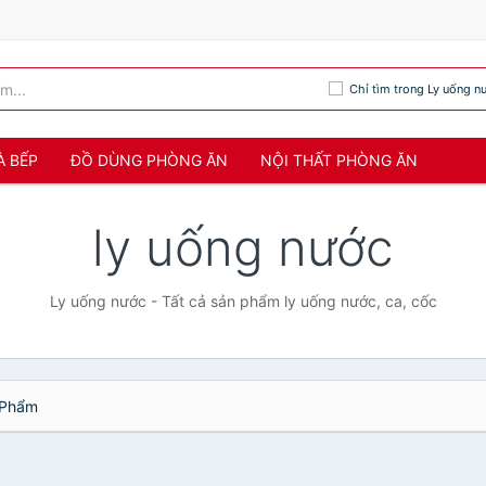
Chỉ tìm trong Ly uống n
À BẾP
ĐỒ DÙNG PHÒNG ĂN
NỘI THẤT PHÒNG ĂN
ly uống nước
Ly uống nước - Tất cả sản phẩm ly uống nước, ca, cốc
Phẩm