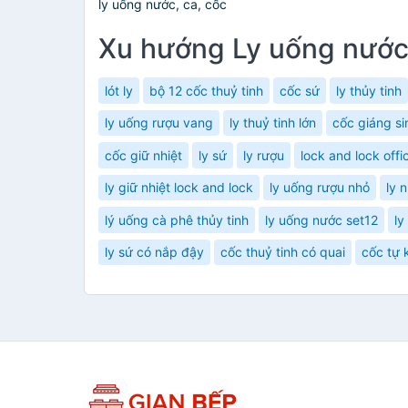
ly uống nước, ca, cốc
Xu hướng Ly uống nướ
lót ly
bộ 12 cốc thuỷ tinh
cốc sứ
ly thủy tinh
ly uống rượu vang
ly thuỷ tinh lớn
cốc giáng si
cốc giữ nhiệt
ly sứ
ly rượu
lock and lock offic
ly giữ nhiệt lock and lock
ly uống rượu nhỏ
ly 
lý uống cà phê thủy tinh
ly uống nước set12
ly
ly sứ có nắp đậy
cốc thuỷ tinh có quai
cốc tự 