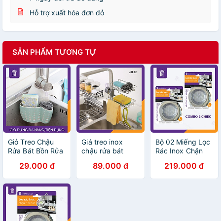
Hỗ trợ xuất hóa đơn đỏ
SẢN PHẨM TƯƠNG TỰ
Giỏ Treo Chậu
Giá treo inox
Bộ 02 Miếng Lọc
Rửa Bát Bồn Rửa
chậu rửa bát
Rác Inox Chặn
Chén Chất Lượng
Hoàng Gia Kệ
rác inox Bồn Rửa
29.000 đ
89.000 đ
219.000 đ
Cao Đựng Giẻ
inox treo vòi
Chén, Chậu Rửa
Rửa Bát - Hoàng
nước chậu rửa
Bát Cao Cấp
Gia JY189 - Màu
bát, đựng giẻ rửa
Hoàng Gia - Inox
Xanh Ngọc
chén bát
201 Cao Cấp
Siêu Bền, Sang
Trọng - Kích cỡ