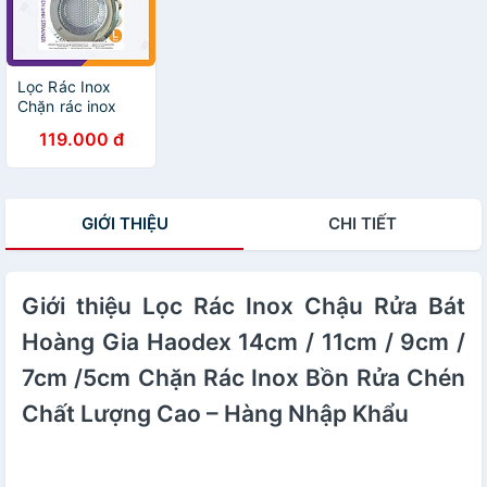
size L phù hợp
với hầu hết các
chậu rửa bát có
trên thị trường,
giúp chống tắc
Lọc Rác Inox
nghẽn bồn rửa
Chặn rác inox
bát
Bồn Rửa Chén,
119.000 đ
Chậu Rửa Bát
Cao Cấp Hoàng
Gia - Inox 201
Cao Cấp Siêu
GIỚI THIỆU
CHI TIẾT
Bền, Sang Trọng
- Kích cỡ size L
phù hợp với hầu
hết các chậu rửa
bát có trên thị
Giới thiệu Lọc Rác Inox Chậu Rửa Bát
trường, giúp
Hoàng Gia Haodex 14cm / 11cm / 9cm /
chống tắc nghẽn
bồn rửa bát
7cm /5cm Chặn Rác Inox Bồn Rửa Chén
Chất Lượng Cao – Hàng Nhập Khẩu