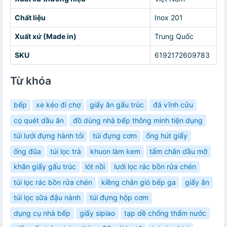
Chất liệu
Inox 201
Xuất xứ (Made in)
Trung Quốc
SKU
6192172609783
Từ khóa
bếp
xe kéo đi chợ
giấy ăn gấu trúc
đá vĩnh cửu
cọ quét dầu ăn
đồ dùng nhà bếp thông minh tiện dụng
túi lưới đựng hành tỏi
túi đựng cơm
ống hút giấy
ống đũa
túi lọc trà
khuon làm kem
tấm chắn dầu mỡ
khăn giấy gấu trúc
lót nồi
lưới lọc rác bồn rửa chén
túi lọc rác bồn rửa chén
kiềng chắn gió bếp ga
giấy ăn
túi lọc sữa đậu nành
túi đựng hộp cơm
dụng cụ nhà bếp
giấy sipiao
tạp dề chống thấm nước