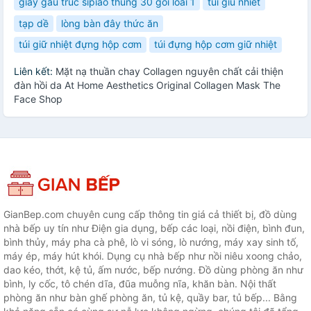
giấy gấu trúc sipiao thùng 30 gói loai 1
tui giu nhiet
tạp dề
lòng bàn đây thức ăn
túi giữ nhiệt đựng hộp cơm
túi đựng hộp cơm giữ nhiệt
Liên kết:
Mặt nạ thuần chay Collagen nguyên chất cải thiện
đàn hồi da At Home Aesthetics Original Collagen Mask The
Face Shop
GianBep.com chuyên cung cấp thông tin giá cả thiết bị, đồ dùng
nhà bếp uy tín như Điện gia dụng, bếp các loại, nồi điện, bình đun,
bình thủy, máy pha cà phê, lò vi sóng, lò nướng, máy xay sinh tố,
máy ép, máy hút khói. Dụng cụ nhà bếp như nồi niêu xoong chảo,
dao kéo, thớt, kệ tủ, ấm nước, bếp nướng. Đồ dùng phòng ăn như
bình, ly cốc, tô chén dĩa, đũa muỗng nĩa, khăn bàn. Nội thất
phòng ăn như bàn ghế phòng ăn, tủ kệ, quầy bar, tủ bếp... Bằng