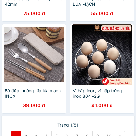
42mm
LÚA MẠCH
75.000 đ
55.000 đ
Bộ đũa muỗng nĩa lúa mạch
Vỉ hấp inox, vỉ hấp trứng
INOX
inox 304 -SG
39.000 đ
41.000 đ
Trang 1/51