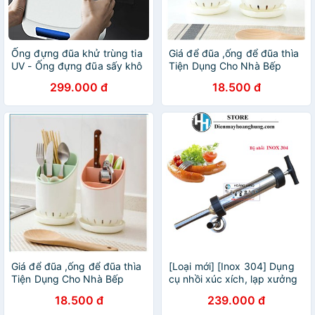
Ống đựng đũa khử trùng tia
Giá để đũa ,ống để đũa thìa
UV - Ống đựng đũa sấy khô
Tiện Dụng Cho Nhà Bếp
tự động treo tường, Hàng
299.000 đ
18.500 đ
Chính Hãng
Giá để đũa ,ống để đũa thìa
[Loại mới] [Inox 304] Dụng
Tiện Dụng Cho Nhà Bếp
cụ nhồi xúc xích, lạp xưởng
hàng cao cấp với thân ống
18.500 đ
239.000 đ
nhồi được làm bằng INOX