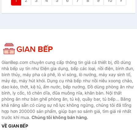
1
2
3
4
5
6
7
8
9
10
»
GianBep.com chuyên cung cấp thông tin giá cả thiết bị, đồ dùng
nhà bếp uy tín như Điện gia dụng, bếp các loại, nồi điện, bình đun,
bình thủy, máy pha cà phê, lò vi sóng, lò nướng, máy xay sinh tố,
máy ép, máy hút khói. Dụng cụ nhà bếp như nồi niêu xoong chảo,
dao kéo, thớt, kệ tủ, ấm nước, bếp nướng. Đồ dùng phòng ăn như
bình, ly cốc, tô chén dĩa, đũa muỗng nĩa, khăn bàn. Nội thất
phòng ăn như bàn ghế phòng ăn, tủ kệ, quầy bar, tủ bếp... Bằng
khả năng sẵn có cùng sự nỗ lực không ngừng, chúng tôi đã tổng
hợp hơn 200000 sản phẩm, giúp bạn so sánh giá, tìm giá rẻ nhất
trước khi mua.
Chúng tôi không bán hàng.
VỀ GIAN BẾP