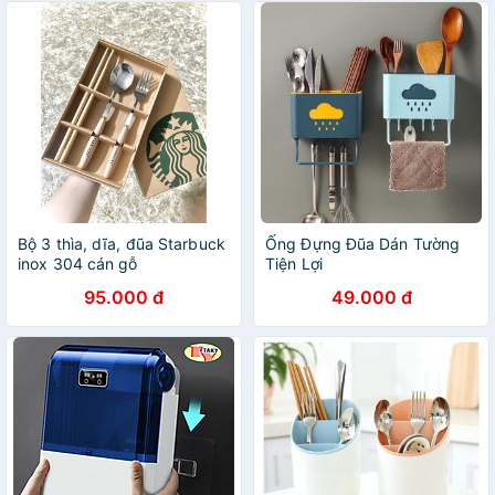
Bộ 3 thìa, dĩa, đũa Starbuck
Ống Đựng Đũa Dán Tường
inox 304 cán gỗ
Tiện Lợi
95.000 đ
49.000 đ