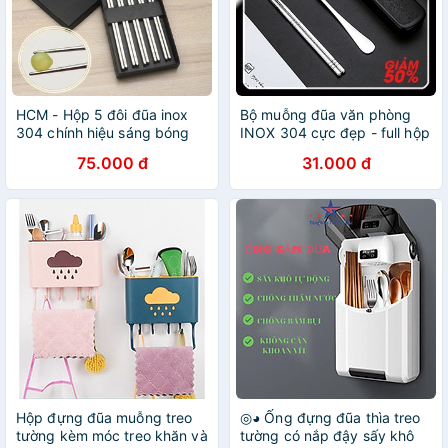
HCM - Hộp 5 đôi đũa inox
Bộ muỗng đũa văn phòng
304 chính hiệu sáng bóng
INOX 304 cực đẹp - full hộp
xài lâu không gỉ sét xỉn màu
nhựa - bền đẹp kèm video
75.000 đ
31.000 đ
sản phẩm
Hộp đựng đũa muỗng treo
◎◕ Ống đựng đũa thìa treo
tường kèm móc treo khăn và
tường có nắp đậy sấy khô