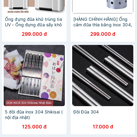
Ống đựng đũa khử trùng tia
[HÀNG CHÍNH HÃNG] Ống
UV - Ống đựng đũa sấy khô
cắm đũa thìa bằng inox 304,
tự động treo tường
thép không gỉ, lỗ thoáng khí
299.000 đ
299.000 đ
và thoát nước GGOMi Hàn
Quốc GG816
5 đôi đũa inox 304 Shikisai (
Đôi Đũa 304
nội địa nhật)
125.000 đ
17.000 đ