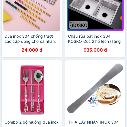
Đũa inox 304 chống trượt
Chậu rửa bát inox 304
cao câp dùng cho cá nhân,
KOSKO Đúc 2 hố lệch (Tặng
cơm trưa văn phòng, gia
Kệ Để Đồ Đa Năng + Bộ ống
24.000 đ
935.000 đ
đình, dã ngoại DIC01
xả) Bảo hành 12 đến 24
tháng
Combo 2 bộ muỗng đũa inox
THÌA LẤY NHÂN INOX 304