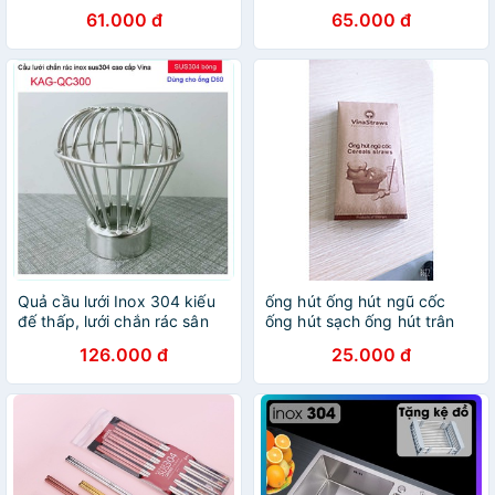
dụng cụ bếp, ống đựng đũa
muỗng phiên bản USB
61.000 đ
65.000 đ
muỗng hình đám mây
Quả cầu lưới Inox 304 kiếu
ống hút ống hút ngũ cốc
đế thấp, lưới chắn rác sân
ống hút sạch ống hút trân
thượng, Cầu chặn rác thoát
châu
126.000 đ
25.000 đ
nước mưa thả ống D60-D90