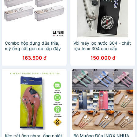
Combo hộp đựng đũa thìa,
Vòi máy lọc nước 304 - chất
mỳ ống cất gọn có nắp đậy
liệu Inox 304 cao cấp
Sanada 1.3L hàng Made in
163.500 đ
150.000 đ
Japan
Kéo cắt ống nhựa, ống nhiệt
Bộ Muỗng Đũa INOX NHỰA