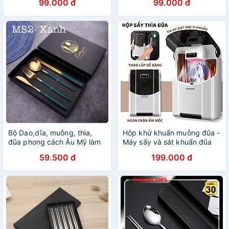
99.000 đ
99.000 đ
Bộ Dao,dĩa, muỗng, thìa,
Hộp khử khuẩn muỗng đũa -
đũa phong cách Âu Mỹ làm
Máy sấy và sát khuẩn đũa
bằng Inox 304 cao cấp
thìa bằng tia UV treo tường
59.500 đ
199.000 đ
30x21x8cm - Ống sấy đũa
khử trùng