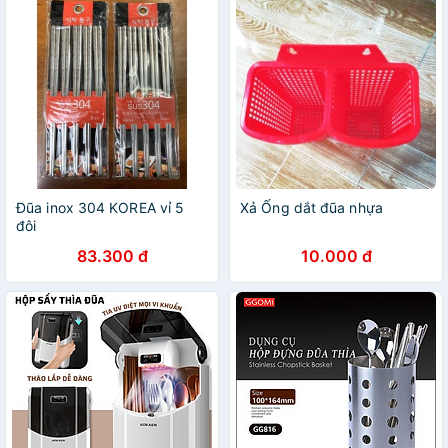
Đũa inox 304 KOREA vỉ 5
Xả Ống dắt đũa nhựa
đôi
83.300 đ
10.000 đ