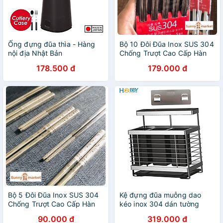
Ống đựng đũa thìa - Hàng
Bộ 10 Đôi Đũa Inox SUS 304
nội địa Nhật Bản
Chống Trượt Cao Cấp Hàn
Quốc KOREA
178.500 đ
179.000 đ
Bộ 5 Đôi Đũa Inox SUS 304
Kệ đựng đũa muỗng dao
Chống Trượt Cao Cấp Hàn
kéo inox 304 dán tường
Quốc KOREA
Hobby home decor KDMT3
90.000 đ
319.000 đ