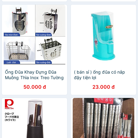
304
Ống Đũa Khay Đựng Đũa
( bán sỉ ) ống đũa có nắp
Muỗng Thìa Inox Treo Tường
đậy tiện lợi
Hoặc Gắn Kệ Chén - Nhiều
50.000 đ
23.000 đ
mẫu hình vuông, tròn, mặt
táo