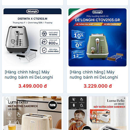
[Hàng chính hãng] Máy
[Hàng chính hãng] Máy
nướng bánh mì DeLonghi
nướng bánh mì DeLonghi
Distinta X CTI2103.M
Icona Vintage CTOV2103
3.499.000 đ
3.229.000 đ
(BG/ GR)