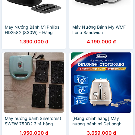
Máy Nướng Bánh Mì Philips
Máy Nướng Bánh Mỳ WMF
HD2582 (830W) - Hàng
Lono Sandwich
chính hãng
Toaster/Maker - Hàng Nhập
1.390.000 đ
4.190.000 đ
Khẩu Đức
Máy nướng bánh Silvercrest
[Hàng chính hãng] Máy
SWEW 750D2 3in1 hàng
nướng bánh mì DeLonghi
chính hãng
Icona Metallics CTOT2103
1.950.000 đ
3.659.000 đ
(BG/ GY)