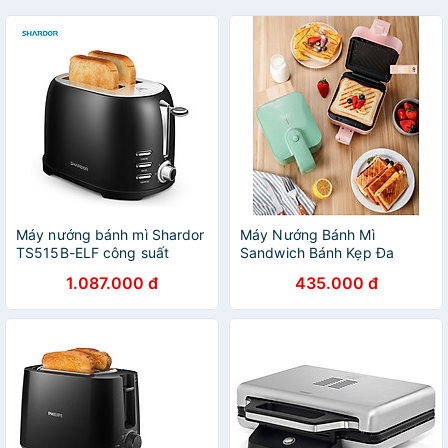
Máy nướng bánh mì Shardor
Máy Nướng Bánh Mì
TS515B-ELF công suất
Sandwich Bánh Kẹp Đa
800W trang bị 7 chế độ điều
Năng Dễ Sử Dụng, Rán
1.087.000 đ
435.000 đ
chỉnh tiện lợi - Hàng Nhập
Trứng, Rán Thịt Chống Dính
Khẩu
Tuyệt Đối - Hàng chính hãng