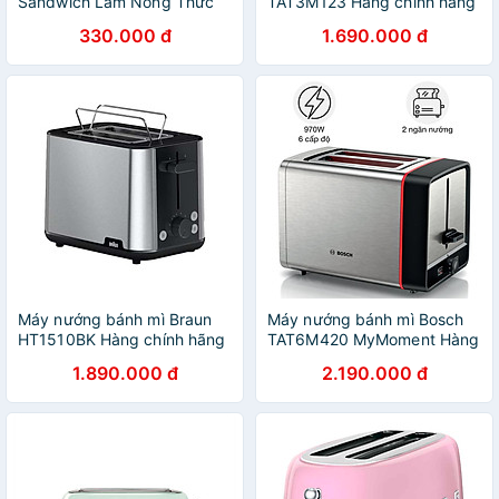
Sandwich Làm Nóng Thức
TAT3M123 Hàng chính hãng
Ăn Cho Bữa Sáng Đa Năng
330.000 đ
1.690.000 đ
Dễ Sử Dụng - Hàng Nhập
Khẩu
Máy nướng bánh mì Braun
Máy nướng bánh mì Bosch
HT1510BK Hàng chính hãng
TAT6M420 MyMoment Hàng
chính hãng
1.890.000 đ
2.190.000 đ