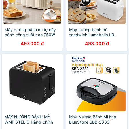
Máy nướng bánh mì tự nảy
Máy nướng bánh mì
bánh công suất cao 750W
sandwich Lumabella LB-
Lumabella LB-58068, nướng
58042 công suất cao 700W,
497.000 đ
493.000 đ
bánh sandwich ăn sáng tiện
6 nấc nảy tự động làm bữa
dụng - DELIYA HÀNG CHÍNH
sáng tiện lợi - DELIYA HÀNG
HÃNG
CHÍNH HÃNG
MÁY NƯỚNG BÁNH MỲ
Máy Nướng Bánh Mì Kẹp
WMF STELIO Hàng Chính
BlueStone SBB-2333
Hãng
(650W) - Hàng Chính Hãng