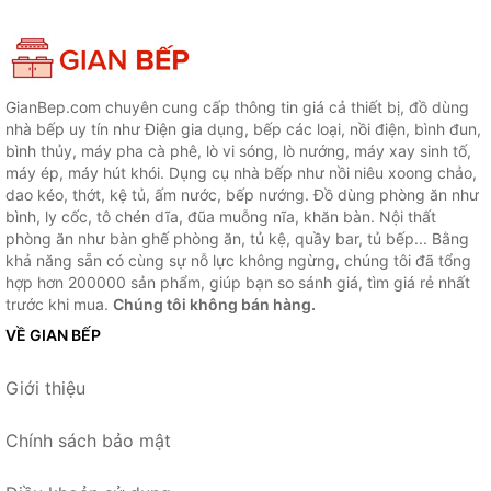
GianBep.com chuyên cung cấp thông tin giá cả thiết bị, đồ dùng
nhà bếp uy tín như Điện gia dụng, bếp các loại, nồi điện, bình đun,
bình thủy, máy pha cà phê, lò vi sóng, lò nướng, máy xay sinh tố,
máy ép, máy hút khói. Dụng cụ nhà bếp như nồi niêu xoong chảo,
dao kéo, thớt, kệ tủ, ấm nước, bếp nướng. Đồ dùng phòng ăn như
bình, ly cốc, tô chén dĩa, đũa muỗng nĩa, khăn bàn. Nội thất
phòng ăn như bàn ghế phòng ăn, tủ kệ, quầy bar, tủ bếp... Bằng
khả năng sẵn có cùng sự nỗ lực không ngừng, chúng tôi đã tổng
hợp hơn 200000 sản phẩm, giúp bạn so sánh giá, tìm giá rẻ nhất
trước khi mua.
Chúng tôi không bán hàng.
VỀ GIAN BẾP
Giới thiệu
Chính sách bảo mật