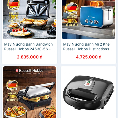
Máy Nướng Bánh Sandwich
Máy Nướng Bánh Mì 2 Khe
Russell Hobbs 24530-56 -
Russell Hobbs Distinctions
Hàng Chính Hãng Nhập
1600W - Hàng Chính Hãng
2.835.000 đ
4.725.000 đ
khẩu từ Đức & EU
Nhập Khẩu Đức và EU