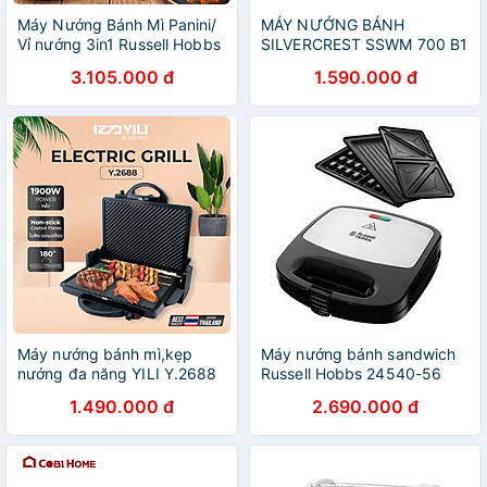
Máy Nướng Bánh Mì Panini/
MÁY NƯỚNG BÁNH
Vỉ nướng 3in1 Russell Hobbs
SILVERCREST SSWM 700 B1
Cook@Home 17888-56 -
Made in Germany Hàng
3.105.000 đ
1.590.000 đ
Hàng Chính Hãng Nhập
chính hãng
Khẩu Từ Đức & EU
Máy nướng bánh mì,kẹp
Máy nướng bánh sandwich
nướng đa năng YILI Y.2688
Russell Hobbs 24540-56
Thái Lan Hàng chính hãng
3in1 Hàng chính hãng
1.490.000 đ
2.690.000 đ