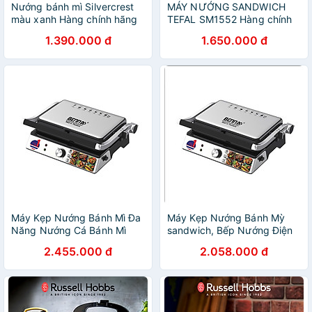
Nướng bánh mì Silvercrest
MÁY NƯỚNG SANDWICH
màu xanh Hàng chính hãng
TEFAL SM1552 Hàng chính
hãng
1.390.000 đ
1.650.000 đ
Máy Kẹp Nướng Bánh Mì Đa
Máy Kẹp Nướng Bánh Mỳ
Năng Nướng Cá Bánh Mì
sandwich, Bếp Nướng Điện
Thịt Xiên 2 Mặt Chống Dính
Thái Lan BENNIX BN901EG,
2.455.000 đ
2.058.000 đ
Bennix BN-901EG- Hàng
công suất 2200W, hàng
Chính Hãng
chính hãng