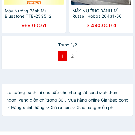
Máy Nướng Bánh Mì
MÁY NƯỚNG BÁNH MÌ
Bluestone TTB-2535, 2
Russell Hobbs 26431-56
Ngăn Công Suất 850W,
NHập Đức Hàng Chính hãng
969.000 đ
3.490.000 đ
Hàng chính hãng
Trang 1/2
1
2
Lò nướng bánh mì cao cấp cho những lát sandwich thơm
ngon, vàng giòn chỉ trong 30''. Mua hàng online GianBep.com:
✓ Hàng chính hãng ✓ Giá rẻ hơn ✓ Giao hàng miễn phí