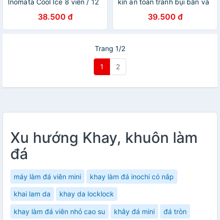
Inomata Cool Ice 8 viên / 12
kín an toàn tránh bụi bẩn và
viên / 48 viên - Hàng nội địa
vi khuẩn xâm nhập, đảm
38.500 đ
39.500 đ
Nhật Bản |#Made in Japan
bảo vệ sinh khi sử dụng -nội
địa Nhật Bản
Trang 1/2
1
2
Xu hướng Khay, khuôn làm
đá
máy làm đá viên mini
khay làm đá inochi có nắp
khai lam da
khay da locklock
khay làm đá viên nhỏ cao su
khây đá mini
đá tròn