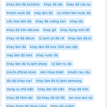
khay làm đá locklock
khay đá dài
khay đá cao su
khuôn nước đá
máy làm đá
ca nhôm làm nước đá
cốc inox làm đá
khay đá vuông kari
khay đá
khay đá tròn silicone
khay gỗ
khay đựng mứt tết
khay vô đá silicon
tủ lạnh có đá rơi
khay làm đá bi
khay làm đá
khay làm đá inox 304 cao cấp
máy làm đá mini
khay nước đá
khay làm đá tủ lạnh sharp
vỹ làm nc đá
inochi official store
rèm nhựa toilet
khuôn rau câu
đá dài khay kari
khay làm đá tủ lạnh samsung
dụng cụ nhà bếp
khay làm đá viên
khay đá tròn
khay đá hình dài
bộ khay đá bít tết
lon inox lam da
khay đựng đá nhựa cứng
khay đá vuông