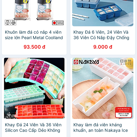
Khuôn làm đá có nắp 4 viên
Khay Đá 6 Viên, 24 Viên Và
size lớn Pearl Metal Coolland
36 Viên Có Nắp Đậy Chống
Ice - Hàng nội địa Nhật Bản
Tràn Tiện Lợi Cao Cấp, Chất
93.500 đ
9.000 đ
|#Made in Japan| |#Nhập
Liệu Silicon + Nhựa Pp An
khẩu chính hãng
Toàn
Khay Đá 24 Viên Và 36 Viên
Khay làm đá viên kháng
Silicon Cao Cấp Dẻo Không
khuẩn, an toàn Nakaya Ice
Nứt, Gãy, Bể Có Nắp Đậy
Tray - Hàng nội địa Nhật