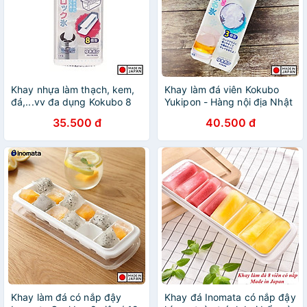
Khay nhựa làm thạch, kem,
Khay làm đá viên Kokubo
đá,...vv đa dụng Kokubo 8
Yukipon - Hàng nội địa Nhật
thanh dài - Nội địa Nhật Bản
Bản |#Made in Japan
35.500 đ
40.500 đ
Khay làm đá có nắp đậy
Khay đá Inomata có nắp đậy