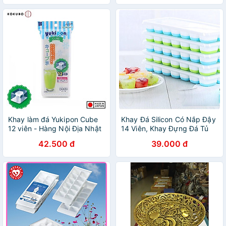
Khay làm đá Yukipon Cube
Khay Đá Silicon Có Nắp Đậy
12 viên - Hàng Nội Địa Nhật
14 Viên, Khay Đựng Đá Tủ
Bản
Lạnh, Làm Đá Thạch Kem
42.500 đ
39.000 đ
Bảo Quản Chống Mùi Tuyệt
Đối- Hàng Loại 1