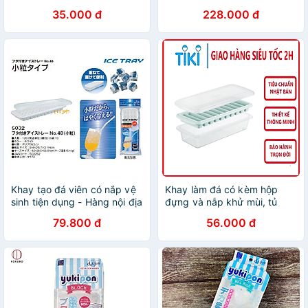
Chống Mùi Tủ Lạnh, Khuôn
35.000 đ
228.000 đ
Làm Đá , Làm Thạch Cao
Cấp - HÀNG CHÍNH HÃNG
MINIIN
Khay tạo đá viên có nắp vệ
Khay làm đá có kèm hộp
sinh tiện dụng - Hàng nội địa
đựng và nắp khử mùi, tủ
Nhật
lạnh đủ loại viên tròn kari
79.800 đ
56.000 đ
inochi