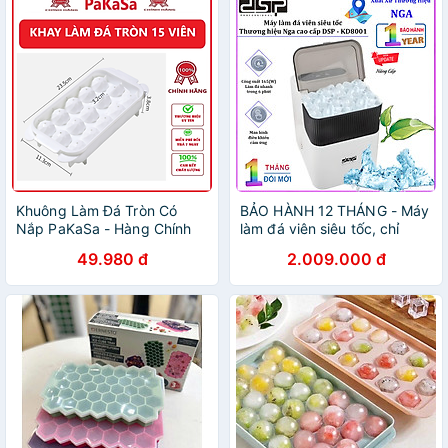
nhiên
Khuông Làm Đá Tròn Có
BẢO HÀNH 12 THÁNG - Máy
Nắp PaKaSa - Hàng Chính
làm đá viên siêu tốc, chỉ
Hãng
trong 6 phút. Thương hiệu
49.980 đ
2.009.000 đ
Nga cao cấp DSP - KD8001