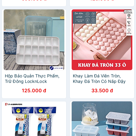
Viên Sản Xuất Hàn Quốc
-1.65L
Hộp Bảo Quản Thực Phẩm,
Khay Làm Đá Viên Tròn,
Trữ Đông LocknLock
Khay Đá Tròn Có Nắp Đậy
HFL104D18 Kèm Khay Đá 18
Thông Minh, Khuôn Rau Câu
125.000 đ
33.500 đ
Viên Sản Xuất Hàn Quốc
Làm Thạch 33 Ô
-1.65L