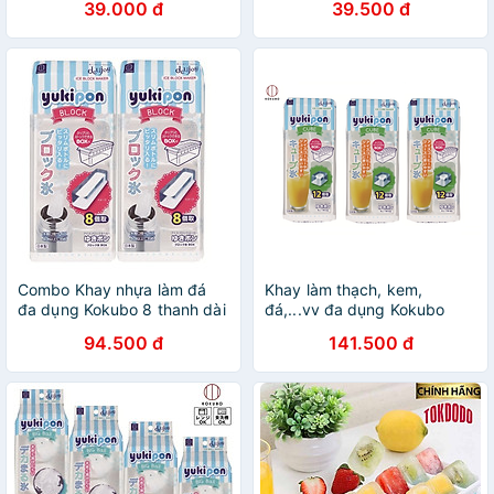
39.000 đ
39.500 đ
Chống Tràn Tiện Lợi
Bản |#nhập khẩu chính
hãng| |#Made in Japan|
|#K280|#K281|#K298
Combo Khay nhựa làm đá
Khay làm thạch, kem,
đa dụng Kokubo 8 thanh dài
đá,...vv đa dụng Kokubo
- Nội địa Nhật Bản
Yukipon - Hàng nội địa Nhật
94.500 đ
141.500 đ
Bản