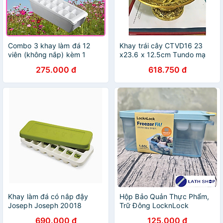
Combo 3 khay làm đá 12
Khay trái cây CTVD16 23
viên (không nắp) kèm 1
x23.6 x 12.5cm Tundo mạ
khay đựng đá tặng 2 zipper
vàng
275.000 đ
618.750 đ
10x15cm
Khay làm đá có nắp đậy
Hộp Bảo Quản Thực Phẩm,
Joseph Joseph 20018
Trữ Đông LocknLock
Quicksnap Hàng chính hãng
HFL104D8 Kèm Khay Đá 8
690.000 đ
125.000 đ