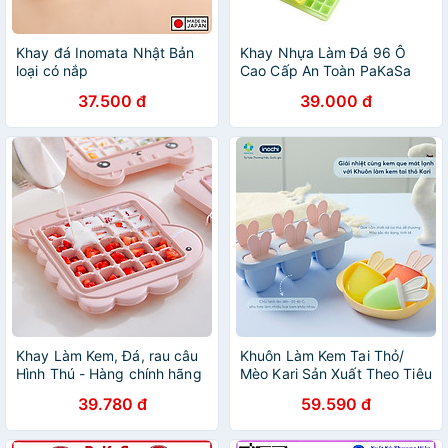
Khay đá Inomata Nhật Bản
Khay Nhựa Làm Đá 96 Ô
loại có nắp
Cao Cấp An Toàn PaKaSa
(giao màu ngẫu nhiên)
37.500 đ
39.000 đ
Khay Làm Kem, Đá, rau câu
Khuôn Làm Kem Tai Thỏ/
Hình Thú - Hàng chính hãng
Mèo Kari Sản Xuất Theo Tiêu
(Giao màu ngẫu nhiên)
Chuẩn Nhật Bản An Toàn
39.780 đ
59.590 đ
Cho Sức Khỏe - Chính hãng
Inochi ( Tặng kèm khăn lau
PaKaSa) Giao màu ngẫu