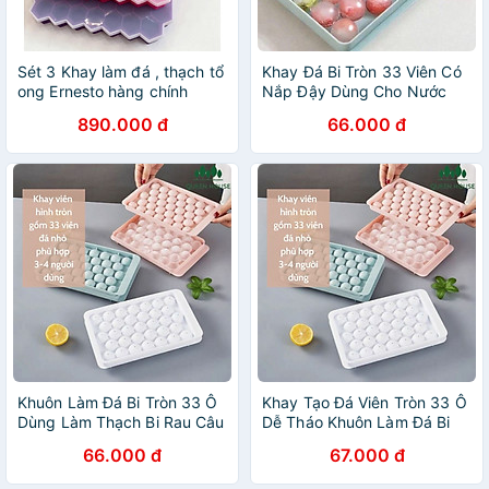
Sét 3 Khay làm đá , thạch tổ
Khay Đá Bi Tròn 33 Viên Có
ong Ernesto hàng chính
Nắp Đậy Dùng Cho Nước
hãng
Uống Giải Khát
890.000 đ
66.000 đ
Khuôn Làm Đá Bi Tròn 33 Ô
Khay Tạo Đá Viên Tròn 33 Ô
Dùng Làm Thạch Bi Rau Câu
Dễ Tháo Khuôn Làm Đá Bi
Đẹp Mắt
Tiện Lợi
66.000 đ
67.000 đ