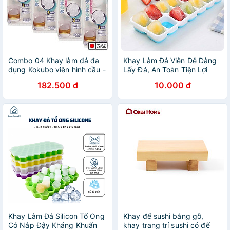
Combo 04 Khay làm đá đa
Khay Làm Đá Viên Dễ Dàng
dụng Kokubo viên hình cầu -
Lấy Đá, An Toàn Tiện Lợi
Hàng nội địa Nhật
Chính Hãng TOKDODO
182.500 đ
10.000 đ
Khay Làm Đá Silicon Tổ Ong
Khay để sushi bằng gỗ,
Có Nắp Đậy Kháng Khuẩn
khay trang trí sushi có đế