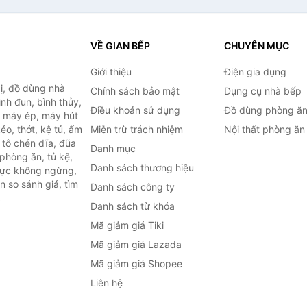
VỀ GIAN BẾP
CHUYÊN MỤC
Giới thiệu
Điện gia dụng
ị, đồ dùng nhà
Chính sách bảo mật
Dụng cụ nhà bếp
ình đun, bình thủy,
Điều khoản sử dụng
Đồ dùng phòng ă
, máy ép, máy hút
o, thớt, kệ tủ, ấm
Miễn trừ trách nhiệm
Nội thất phòng ăn
 tô chén dĩa, đũa
Danh mục
phòng ăn, tủ kệ,
Danh sách thương hiệu
 lực không ngừng,
 so sánh giá, tìm
Danh sách công ty
.
Danh sách từ khóa
Mã giảm giá Tiki
Mã giảm giá Lazada
Mã giảm giá Shopee
Liên hệ