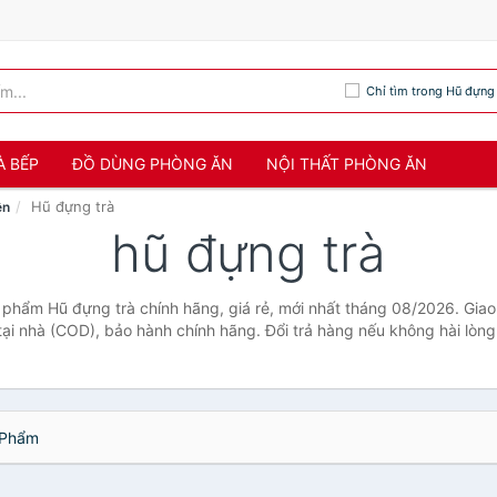
Chỉ tìm trong Hũ đựng 
À BẾP
ĐỒ DÙNG PHÒNG ĂN
NỘI THẤT PHÒNG ĂN
Hũ đựng trà
ện
hũ đựng trà
 phẩm Hũ đựng trà chính hãng, giá rẻ, mới nhất tháng 08/2026. Giao
tại nhà (COD), bảo hành chính hãng. Đổi trả hàng nếu không hài lòng
Phẩm