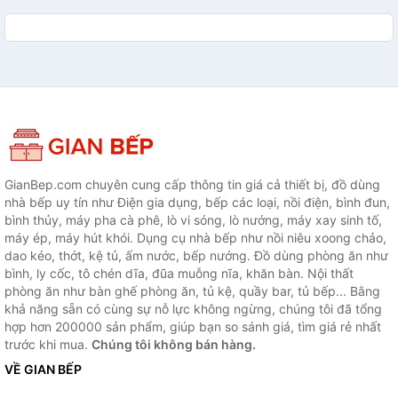
GianBep.com chuyên cung cấp thông tin giá cả thiết bị, đồ dùng
nhà bếp uy tín như Điện gia dụng, bếp các loại, nồi điện, bình đun,
bình thủy, máy pha cà phê, lò vi sóng, lò nướng, máy xay sinh tố,
máy ép, máy hút khói. Dụng cụ nhà bếp như nồi niêu xoong chảo,
dao kéo, thớt, kệ tủ, ấm nước, bếp nướng. Đồ dùng phòng ăn như
bình, ly cốc, tô chén dĩa, đũa muỗng nĩa, khăn bàn. Nội thất
phòng ăn như bàn ghế phòng ăn, tủ kệ, quầy bar, tủ bếp... Bằng
khả năng sẵn có cùng sự nỗ lực không ngừng, chúng tôi đã tổng
hợp hơn 200000 sản phẩm, giúp bạn so sánh giá, tìm giá rẻ nhất
trước khi mua.
Chúng tôi không bán hàng.
VỀ GIAN BẾP