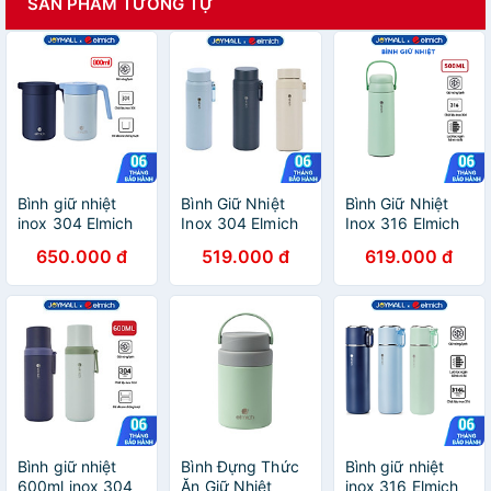
SẢN PHẨM TƯƠNG TỰ
Bình giữ nhiệt
Bình Giữ Nhiệt
Bình Giữ Nhiệt
inox 304 Elmich
Inox 304 Elmich
Inox 316 Elmich
EL8342 dung
EL8383 510ml
EL8330 500ml,
650.000 đ
519.000 đ
619.000 đ
tích 800ml, Hàng
EL8382 810ml,
Hàng Chính
chính hãng, tay
Hàng Chính
Hãng, Có Lưới
cầm to, đế
Hãng,Quai Xách
Lọc Trà, Cấu Tạo
silicone chống
Tiện Lợi-JoyMall
2 Nắp-JoyMall
trượt - JoyMall
Bình giữ nhiệt
Bình Đựng Thức
Bình giữ nhiệt
600ml inox 304
Ăn Giữ Nhiệt
inox 316 Elmich