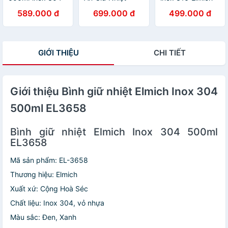
Elmich EL8357,
Elmich EL1289
EL8315 480ml,
589.000 đ
699.000 đ
499.000 đ
Hàng chính hãng,
750ml, Hàng
Hàng chính hãng,
Giữ lạnh đến
Chính Hãng, Inox
nắp dùng làm
40h, nắp chống
316, Kèm Muỗng
cốc, có lưới lọc -
tràn, có quai
- JoyMall
JoyMall
GIỚI THIỆU
CHI TIẾT
xách - JoyMall
Giới thiệu Bình giữ nhiệt Elmich Inox 304
500ml EL3658
Bình giữ nhiệt Elmich Inox 304 500ml
EL3658
Mã sản phẩm:
EL-3658
Thương hiệu:
Elmich
Xuất xứ:
Cộng Hoà Séc
Chất liệu: Inox 304, vỏ nhựa
Màu sắc: Đen, Xanh