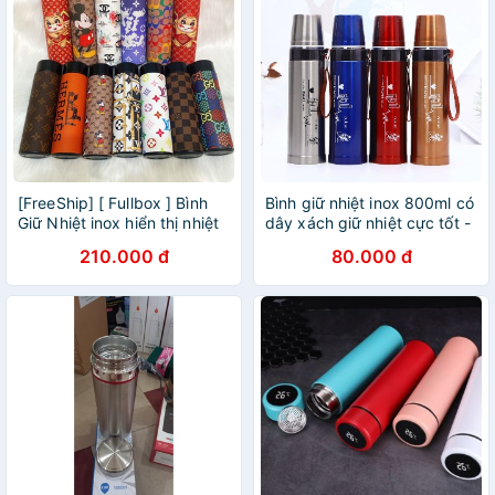
[FreeShip] [ Fullbox ] Bình
Bình giữ nhiệt inox 800ml có
Giữ Nhiệt inox hiển thị nhiệt
dây xách giữ nhiệt cực tốt -
độ, 500ml, giữ nhiệt 8 tiếng,
bình giữ nhiệt hình đạn
210.000 đ
80.000 đ
bình ủ trà, bình giữ nhiệt
đẹp.