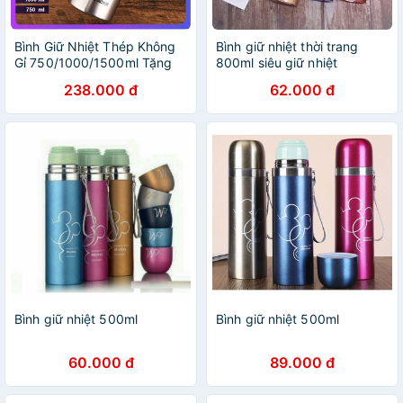
Bình Giữ Nhiệt Thép Không
Bình giữ nhiệt thời trang
Gỉ 750/1000/1500ml Tặng
800ml siêu giữ nhiệt
Túi Giữ Nhiệt Bình Đựng
238.000 đ
62.000 đ
Nước Giữ Nhiệt Inox304 , Ly
Giữ Nhiệt
Bình giữ nhiệt 500ml
Bình giữ nhiệt 500ml
60.000 đ
89.000 đ