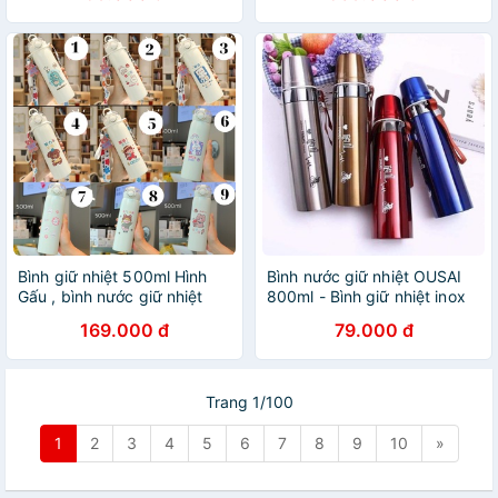
Bình giữ nhiệt 500ml Hình
Bình nước giữ nhiệt OUSAI
Gấu , bình nước giữ nhiệt
800ml - Bình giữ nhiệt inox
inox 304 có ống hút có dây ,
dày cao cấp giữ nhiệt tối ưu
169.000 đ
79.000 đ
bình giữ nhiệt cho bé
hơn 8h
Trang 1/100
1
2
3
4
5
6
7
8
9
10
»