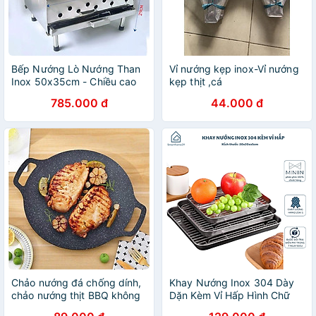
Bếp Nướng Lò Nướng Than
Vỉ nướng kẹp inox-Vỉ nướng
Inox 50x35cm - Chiều cao
kẹp thịt ,cá
29cm, 3 lớp tháo rời dễ vệ
785.000 đ
44.000 đ
sinh
Chảo nướng đá chống dính,
Khay Nướng Inox 304 Dày
chảo nướng thịt BBQ không
Dặn Kèm Vỉ Hấp Hình Chữ
dầu Hàn Quốc dùng cho mọi
Nhật Dùng Nướng Bánh,