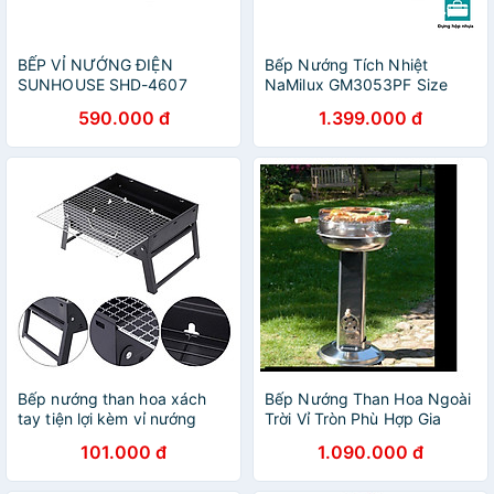
BẾP VỈ NƯỚNG ĐIỆN
Bếp Nướng Tích Nhiệt
SUNHOUSE SHD-4607
NaMilux GM3053PF Size
(1500W)
Lớn│BBQ, Camping, Dã
590.000 đ
1.399.000 đ
Ngoạ│Vỉ Chống Dính Teflon
- Whitford│Van An Toàn 2S
Double Safety│Hàng Chính
Hãng
Bếp nướng than hoa xách
Bếp Nướng Than Hoa Ngoài
tay tiện lợi kèm vỉ nướng
Trời Vỉ Tròn Phù Hợp Gia
Đình Sử Dụng
101.000 đ
1.090.000 đ