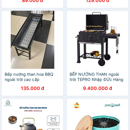
89.000 đ
129.000 đ
loại bếp size 32cm Hàng
Thực Phẩm - HÀNG CHÍNH
Loại 1
HÃNG MINIIN
Bếp nướng than hoa BBQ
BẾP NƯỚNG THAN ngoài
ngoài trời cao cấp
trời TEPRO Nhập ĐỨc Hàng
chính hãng
135.000 đ
9.400.000 đ