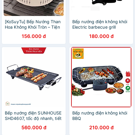
[KoSuyTu] Bếp Nướng Than
Bếp nướng điện không khói
Hoa Không Khói Tròn – Tiện
Electric barbecue grill
Lợi, Gọn Gàng, Chuẩn Vị
2000W 2019- BẾP NƯỚNG
156.000 đ
180.000 đ
BBQ
KHÔNG KHÓI
Bếp nướng điện SUNHOUSE
Bếp nướng điện không khói
SHD4607, tốc độ nhanh, tiết
BBQ
kiệm điện năng
560.000 đ
210.000 đ