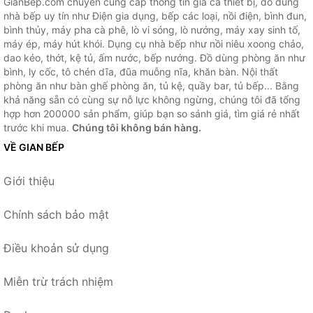
GianBep.com chuyên cung cấp thông tin giá cả thiết bị, đồ dùng
nhà bếp uy tín như Điện gia dụng, bếp các loại, nồi điện, bình đun,
bình thủy, máy pha cà phê, lò vi sóng, lò nướng, máy xay sinh tố,
máy ép, máy hút khói. Dụng cụ nhà bếp như nồi niêu xoong chảo,
dao kéo, thớt, kệ tủ, ấm nước, bếp nướng. Đồ dùng phòng ăn như
bình, ly cốc, tô chén dĩa, đũa muỗng nĩa, khăn bàn. Nội thất
phòng ăn như bàn ghế phòng ăn, tủ kệ, quầy bar, tủ bếp... Bằng
khả năng sẵn có cùng sự nỗ lực không ngừng, chúng tôi đã tổng
hợp hơn 200000 sản phẩm, giúp bạn so sánh giá, tìm giá rẻ nhất
trước khi mua.
Chúng tôi không bán hàng.
VỀ GIAN BẾP
Giới thiệu
Chính sách bảo mật
Điều khoản sử dụng
Miễn trừ trách nhiệm