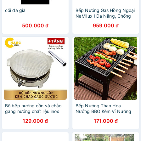
cối đá giã
Bếp Nướng Gas Hồng Ngoại
NaMilux I Đa Năng, Chống
Dính I Bảo Hành 12 Tháng I
500.000 đ
959.000 đ
Hàng Chính Hãng
Bộ bếp nướng cồn và chảo
Bếp Nướng Than Hoa
gang nướng chất liệu inox
Nướng BBQ Kèm Vỉ Nướng
bền đẹp, có tuổi thọ lâu +
Hình Chữ Nhật- Gấp Gọn
129.000 đ
171.000 đ
Tặng giấy bạc
Tiện Lợi - Hàng Chính Hãng
MINIIN