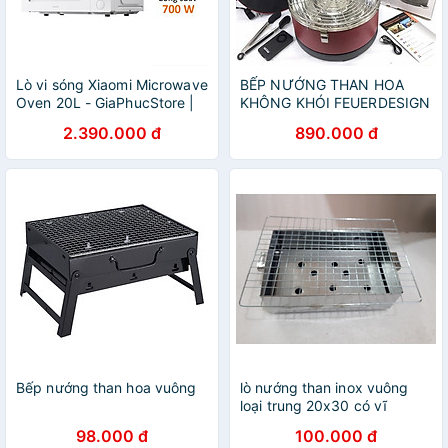
Lò vi sóng Xiaomi Microwave
BẾP NƯỚNG THAN HOA
Oven 20L - GiaPhucStore |
KHÔNG KHÓI FEUERDESIGN
Hàng Chính Hãng
MAYON ĐỨC Hàng chusnh
2.390.000 đ
890.000 đ
hãng
Bếp nướng than hoa vuông
lò nướng than inox vuông
loại trung 20x30 có vĩ
nướng
98.000 đ
100.000 đ