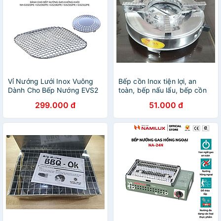
Vỉ Nướng Lưới Inox Vuông
Bếp cồn Inox tiện lợi, an
Dành Cho Bếp Nướng EVS2
toàn, bếp nấu lẩu, bếp cồn
/ NH-G3323PE / GS2392PE
đa năng, dễ sử dụng , dễ vệ
299.000 đ
51.000 đ
/ GS2382PE / GS2332PE/
sinh
GS2312PE