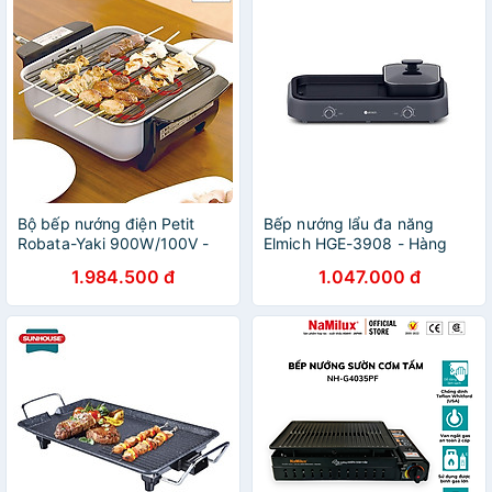
Bộ bếp nướng điện Petit
Bếp nướng lẩu đa năng
Robata-Yaki 900W/100V -
Elmich HGE-3908 - Hàng
Hàng nội địa Nhật Bản, nhập
chính hãng
1.984.500 đ
1.047.000 đ
khẩu chính hãng (#Made in
Japan)