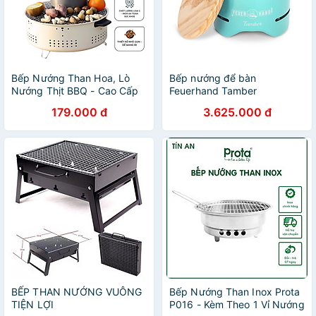
Bếp Nướng Than Hoa, Lò
Bếp nướng để bàn
Nướng Thịt BBQ - Cao Cấp
Feuerhand Tamber
Chất Liệu Thép Chịu Nhiệt
179.000 đ
3.625.000 đ
Có Chân Phụ Chắc Chắn An
Toàn - HÀNG CHÍNH HÃNG
MINIIN
BẾP THAN NƯỚNG VUÔNG
Bếp Nướng Than Inox Prota
TIỆN LỢI
P016 - Kèm Theo 1 Vỉ Nướng