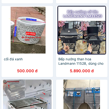
cối đá xanh
Bếp nướng than hoa
Landmann 11528, dùng cho
resort, nhà hàng, tiệc ngoài
500.000 đ
5.890.000 đ
trời, sân vườn