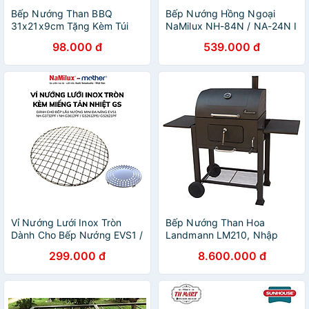
Bếp Nướng Than BBQ
Bếp Nướng Hồng Ngoại
31x21x9cm Tặng Kèm Túi
NaMilux NH-84N / NA-24N I
Than Và Cồn
Tiện Lợi An Toàn Cho Mọi
98.000 đ
539.000 đ
Gia Đình I Bảo Hành 06
Tháng I Hàng Chính Hãng
Vỉ Nướng Lưới Inox Tròn
Bếp Nướng Than Hoa
Dành Cho Bếp Nướng EVS1 /
Landmann LM210, Nhập
NH-G3732PF / GS2621PF /
Khẩu Hàng Chính hãng
299.000 đ
8.600.000 đ
GS2612PE / NH-G3612PF