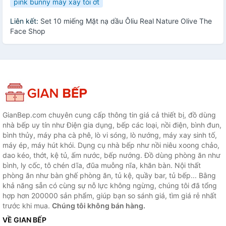
pink bunny máy xay tỏi ớt
Liên kết:
Set 10 miếng Mặt nạ dầu Ôliu Real Nature Olive The
Face Shop
GianBep.com chuyên cung cấp thông tin giá cả thiết bị, đồ dùng
nhà bếp uy tín như Điện gia dụng, bếp các loại, nồi điện, bình đun,
bình thủy, máy pha cà phê, lò vi sóng, lò nướng, máy xay sinh tố,
máy ép, máy hút khói. Dụng cụ nhà bếp như nồi niêu xoong chảo,
dao kéo, thớt, kệ tủ, ấm nước, bếp nướng. Đồ dùng phòng ăn như
bình, ly cốc, tô chén dĩa, đũa muỗng nĩa, khăn bàn. Nội thất
phòng ăn như bàn ghế phòng ăn, tủ kệ, quầy bar, tủ bếp... Bằng
khả năng sẵn có cùng sự nỗ lực không ngừng, chúng tôi đã tổng
hợp hơn 200000 sản phẩm, giúp bạn so sánh giá, tìm giá rẻ nhất
trước khi mua.
Chúng tôi không bán hàng.
VỀ GIAN BẾP