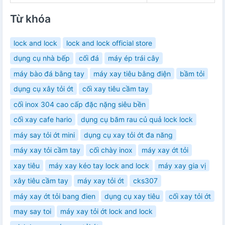
Từ khóa
lock and lock
lock and lock official store
dụng cụ nhà bếp
cối đá
máy ép trái cây
máy bào đá bằng tay
máy xay tiêu bằng điện
bầm tỏi
dụng cụ xây tỏi ớt
cối xay tiêu cầm tay
cối inox 304 cao cấp đặc nặng siêu bền
cối xay cafe hario
dụng cụ băm rau củ quả lock lock
máy say tỏi ớt mini
dụng cụ xay tỏi ớt đa năng
máy xay tỏi cầm tay
cối chày inox
máy xay ớt tỏi
xay tiêu
máy xay kéo tay lock and lock
máy xay gia vị
xây tiêu cầm tay
máy xay tỏi ớt
cks307
máy xay ớt tỏi bang đien
dụng cụ xay tiêu
cối xay tỏi ớt
may say toi
máy xay tỏi ớt lock and lock