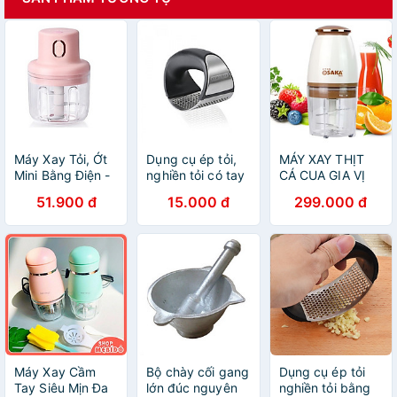
Máy Xay Tỏi, Ớt
Dụng cụ ép tỏi,
MÁY XAY THỊT
Mini Bằng Điện -
nghiền tỏi có tay
CÁ CUA GIA VỊ
Pin Sạc - 45W
cầm tiện dụng
HOA QUẢ ĐA
51.900 đ
15.000 đ
299.000 đ
NĂNG HÀNG
NHẬT
Máy Xay Cầm
Bộ chày cối gang
Dụng cụ ép tỏi
Tay Siêu Mịn Đa
lớn đúc nguyên
nghiền tỏi bằng