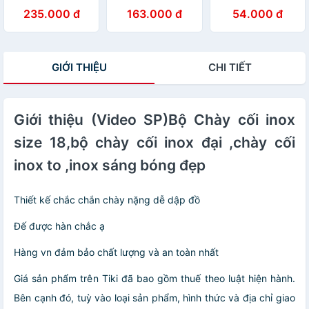
Năng Tiện Dụng
khối- Hàng đẹp
thép không gỉ có
235.000 đ
163.000 đ
54.000 đ
Hattiecs Bản 6
loại 1- size 20
tay cầm tiện lợi
lưỡi 2021
cm, nặng 1.3 kg
GIỚI THIỆU
CHI TIẾT
Giới thiệu (Video SP)Bộ Chày cối inox
size 18,bộ chày cối inox đại ,chày cối
inox to ,inox sáng bóng đẹp
Thiết kế chắc chắn chày nặng dễ dập đồ
Đế được hàn chắc ạ
Hàng vn đảm bảo chất lượng và an toàn nhất
Giá sản phẩm trên Tiki đã bao gồm thuế theo luật hiện hành.
Bên cạnh đó, tuỳ vào loại sản phẩm, hình thức và địa chỉ giao