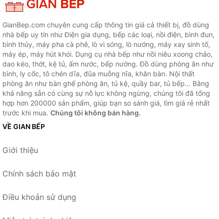
GianBep.com chuyên cung cấp thông tin giá cả thiết bị, đồ dùng
nhà bếp uy tín như Điện gia dụng, bếp các loại, nồi điện, bình đun,
bình thủy, máy pha cà phê, lò vi sóng, lò nướng, máy xay sinh tố,
máy ép, máy hút khói. Dụng cụ nhà bếp như nồi niêu xoong chảo,
dao kéo, thớt, kệ tủ, ấm nước, bếp nướng. Đồ dùng phòng ăn như
bình, ly cốc, tô chén dĩa, đũa muỗng nĩa, khăn bàn. Nội thất
phòng ăn như bàn ghế phòng ăn, tủ kệ, quầy bar, tủ bếp... Bằng
khả năng sẵn có cùng sự nỗ lực không ngừng, chúng tôi đã tổng
hợp hơn 200000 sản phẩm, giúp bạn so sánh giá, tìm giá rẻ nhất
trước khi mua.
Chúng tôi không bán hàng.
VỀ GIAN BẾP
Giới thiệu
Chính sách bảo mật
Điều khoản sử dụng