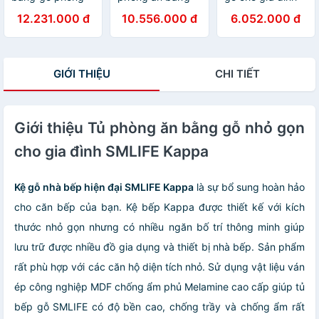
cách sang trọng
gỗ công nghiệp
thiết kế hiện đại
12.231.000 đ
10.556.000 đ
6.052.000 đ
SMLIFE Kylian
MDF SMLIFE
SMLIFE Katy
Kenzo
GIỚI THIỆU
CHI TIẾT
Giới thiệu Tủ phòng ăn bằng gỗ nhỏ gọn
cho gia đình SMLIFE Kappa
Kệ gỗ nhà bếp hiện đại SMLIFE Kappa
là sự bổ sung hoàn hảo
cho căn bếp của bạn. Kệ bếp Kappa được thiết kế với kích
thước nhỏ gọn nhưng có nhiều ngăn bố trí thông minh giúp
lưu trữ được nhiều đồ gia dụng và thiết bị nhà bếp. Sản phẩm
rất phù hợp với các căn hộ diện tích nhỏ. Sử dụng vật liệu ván
ép công nghiệp MDF chống ẩm phủ Melamine cao cấp giúp tủ
bếp gỗ SMLIFE có độ bền cao, chống trầy và chống ẩm rất