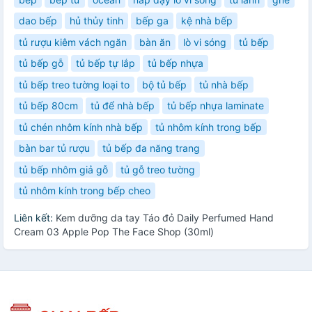
dao bếp
hủ thủy tinh
bếp ga
kệ nhà bếp
tủ rượu kiêm vách ngăn
bàn ăn
lò vi sóng
tủ bếp
tủ bếp gỗ
tủ bếp tự lắp
tủ bếp nhựa
tủ bếp treo tường loại to
bộ tủ bếp
tủ nhà bếp
tủ bếp 80cm
tủ để nhà bếp
tủ bếp nhựa laminate
tủ chén nhôm kính nhà bếp
tủ nhôm kính trong bếp
bàn bar tủ rượu
tủ bếp đa năng trang
tủ bếp nhôm giả gỗ
tủ gỗ treo tường
tủ nhôm kính trong bếp cheo
Liên kết:
Kem dưỡng da tay Táo đỏ Daily Perfumed Hand
Cream 03 Apple Pop The Face Shop (30ml)