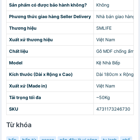
Sản phẩm có được bảo hành không?
Không
Phương thức giao hàng Seller Delivery
Nhà bán giao hàng c
Thương hiệu
SMLIFE
Xuất xứ thương hiệu
Việt Nam
Chất liệu
Gỗ MDF chống ẩm ph
Model
Kệ Nhà Bếp
Kích thước (Dài x Rộng x Cao)
Dài 180cm x Rộng 6
Xuất xứ (Made in)
Việt Nam
Tải trọng tối đa
~50Kg
SKU
4731173246730
Từ khóa
bếp
bếp từ
ocean
nắp đậy lò vi sóng
tu lanh
ghế