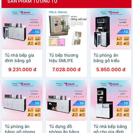
SẢN PHẨM TƯƠNG TỰ
Tủ nhà bếp gia
Tủ bếp thương
Tủ phòng ăn
đình bằng gỗ
hiệu SMLIFE
bằng gỗ kiểu
MDF kết cấu
(nhiều mẫu, có
dáng nhỏ gọn
9.231.000 đ
7.028.000 đ
5.950.000 đ
chắc chắn
thể đổi size và
SMLIFE Khabid
SMLIFE Kristen
màu sắc)
Tủ phòng ăn
Tủ đựng đồ
Tủ nhà bếp bằng
bằng gỗ phong
phòng ăn bằng
gỗ cho gia đình