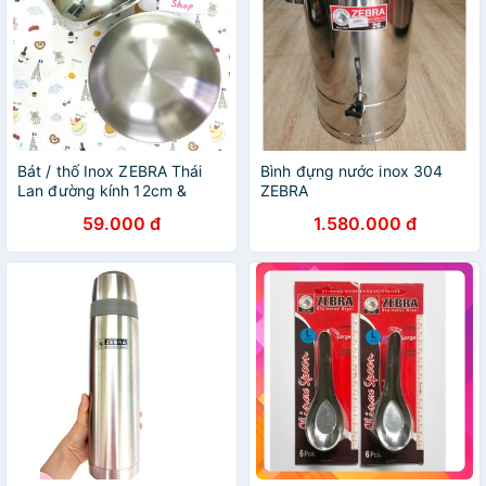
Bát / thố Inox ZEBRA Thái
Bình đựng nước inox 304
Lan đường kính 12cm &
ZEBRA
14cm chén tô
59.000 đ
1.580.000 đ