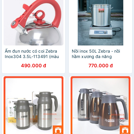
Ấm đun nước có coi Zebra
Nồi inox 50L Zebra - nồi
Inox304 3.5L-113491 (màu
hầm xương đa năng
đỏ / cam) THÁI LAN
40x40cm
490.000 đ
770.000 đ