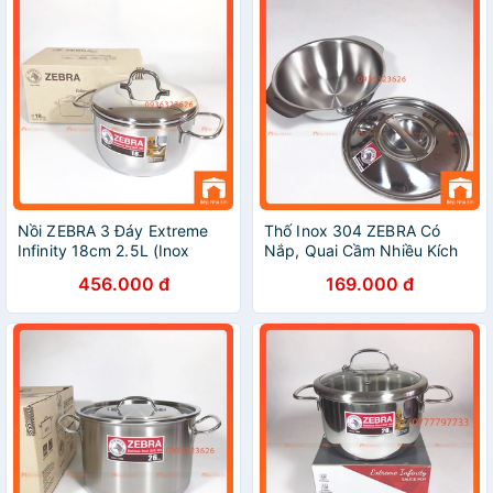
Nồi ZEBRA 3 Đáy Extreme
Thố Inox 304 ZEBRA Có
Infinity 18cm 2.5L (Inox
Nắp, Quai Cầm Nhiều Kích
304) - 162286 - Hàng Nhập
Thước - Hàng Nhập Khẩu
456.000 đ
169.000 đ
Khẩu Thái Lan
Thái Lan