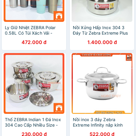
Ly Giữ Nhiệt ZEBRA Polar
Nồi Xửng Hấp Inox 304 3
0.58L Có Túi Xách Vải -
Đáy Từ Zebra Extreme Plus
112701 - Hàng Nhập Khẩu
II 28cm (Lổ nhỏ)- Thái lan
472.000 đ
1.400.000 đ
Thái Lan
Thố ZEBRA Indian 1 Đá Inox
Nồi inox 3 đáy Zebra
304 Cao Cấp Nhiều Size -
Extreme Infinity nắp kính
Hàng Nhặp Khẩu Thái Lan
230.000 đ
522.000 đ