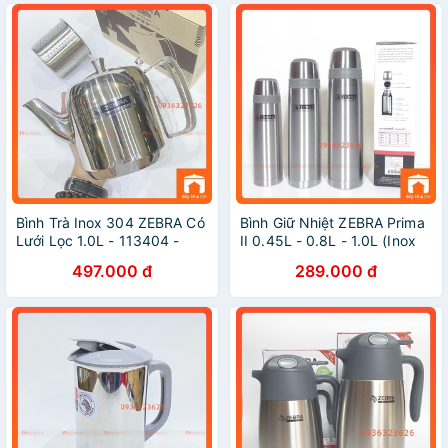
Bình Trà Inox 304 ZEBRA Có
Bình Giữ Nhiệt ZEBRA Prima
Lưới Lọc 1.0L - 113404 -
II 0.45L - 0.8L - 1.0L (Inox
Hàng Nhập Khẩu Thái Lan
304) - Hàng Nhập Khẩu
497.000 đ
289.000 đ
Thái Lan