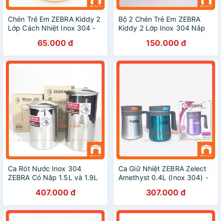
Chén Trẻ Em ZEBRA Kiddy 2
Bộ 2 Chén Trẻ Em ZEBRA
Lớp Cách Nhiệt Inox 304 -
Kiddy 2 Lớp Inox 304 Nắp
Hàng Nhâp Khẩu Thái Lan
Nhựa - Hàng Nhâp Khẩu
65.000 đ
150.000 đ
Thái Lan
Ca Rót Nước Inox 304
Ca Giữ Nhiệt ZEBRA Zelect
ZEBRA Có Nắp 1.5L và 1.9L
Amethyst 0.4L (Inox 304) -
Cao Cấp - 115014_115012.
112997 - Hàng Nhập Khẩu
407.000 đ
307.000 đ
Nhập Khẩu Thái Lan
Thái Lan