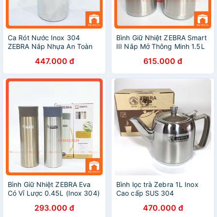
Ca Rót Nước Inox 304
Bình Giữ Nhiệt ZEBRA Smart
ZEBRA Nắp Nhựa An Toàn
III Nắp Mở Thông Minh 1.5L
1.9L Cao Cấp - 115028 -
- 2.0L. Nhập Khẩu Thái Lan
447.000 đ
615.000 đ
Hàng Nhập Khẩu Thái Lan
Bình Giữ Nhiệt ZEBRA Eva
Bình lọc trà Zebra 1L Inox
Có Vỉ Lược 0.45L (Inox 304)
Cao cấp SUS 304
- Hàng Nhập Khẩu Thái Lan
293.000 đ
470.000 đ