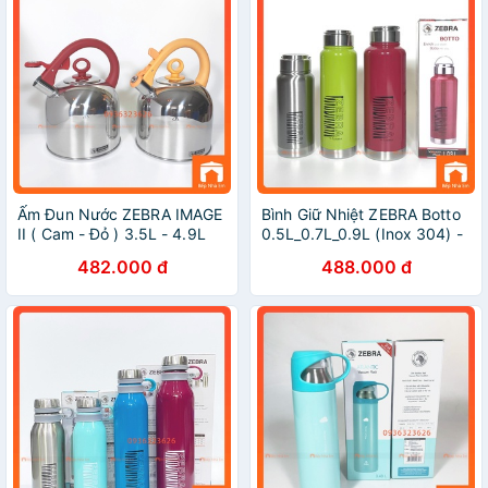
Ấm Đun Nước ZEBRA IMAGE
Bình Giữ Nhiệt ZEBRA Botto
II ( Cam - Đỏ ) 3.5L - 4.9L
0.5L_0.7L_0.9L (Inox 304) -
(Inox 304) - Hàng Nhập
112634_112642_112643.
482.000 đ
488.000 đ
Khẩu Thái Lan
Nhập Khẩu Thái Lan