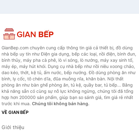
GianBep.com chuyên cung cấp thông tin giá cả thiết bị, đồ dùng
nhà bếp uy tín như Điện gia dụng, bếp các loại, nồi điện, bình đun,
bình thủy, máy pha cà phê, lò vi sóng, lò nướng, máy xay sinh tố,
máy ép, máy hút khói. Dụng cụ nhà bếp như nồi niêu xoong chảo,
dao kéo, thớt, kệ tủ, ấm nước, bếp nướng. Đồ dùng phòng ăn như
bình, ly cốc, tô chén dĩa, đũa muỗng nĩa, khăn bàn. Nội thất
phòng ăn như bàn ghế phòng ăn, tủ kệ, quầy bar, tủ bếp... Bằng
khả năng sẵn có cùng sự nỗ lực không ngừng, chúng tôi đã tổng
hợp hơn 200000 sản phẩm, giúp bạn so sánh giá, tìm giá rẻ nhất
trước khi mua.
Chúng tôi không bán hàng.
VỀ GIAN BẾP
Giới thiệu