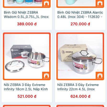
Bình Giữ Nhiệt ZEBRA
Bình Giữ Nhiệt ZEBRA Alantic
Wisdom 0.5L_0.75L_1L (Inox
0.48L (Inox 304) - 112630 -
304) -
Hàng Nhập Khẩu Thái Lan
389.000 đ
270.000 đ
112635_112636_112637.
Nhập Khẩu Thái Lan
Nồi ZEBRA 3 Đáy Extreme
Nồi ZEBRA 3 Đáy Extreme
Infinity 18cm 2.5L Nắp Kính
Infinity 22cm 4.5L (Inox
(Inox 304) - 162295. Nhập
304) - 162288 - Hàng Nhập
521.000 đ
624.000 đ
Khẩu Thái Lan
Khẩu Thái Lan