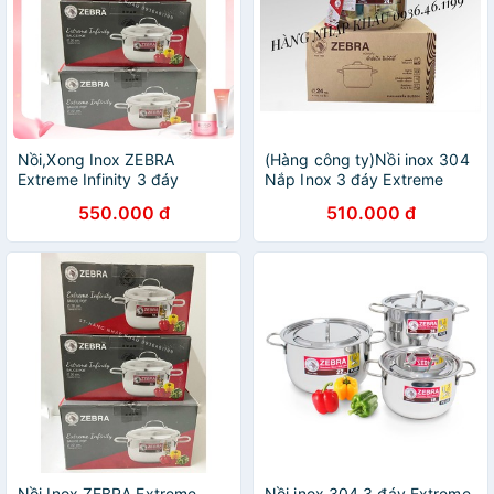
Nồi,Xong Inox ZEBRA
(Hàng công ty)Nồi inox 304
Extreme Infinity 3 đáy
Nắp Inox 3 đáy Extreme
18cm=2.5L,20cm=3,5lit,22cm=5l,24cm=6,5lit
Infinity Zebra đủ size
550.000 đ
510.000 đ
nắp kính THÁI LAN
18cm,20cm,22cm,24cm
Thái Lan
Nồi Inox ZEBRA Extreme
Nồi inox 304 3 đáy Extreme