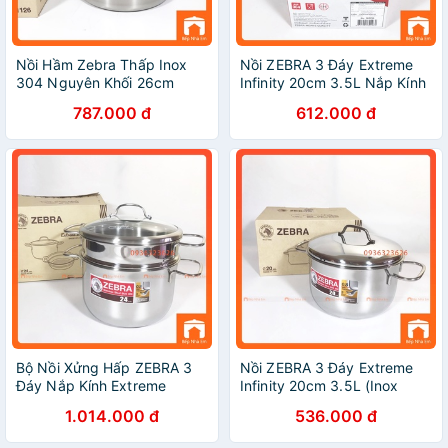
Nồi Hầm Zebra Thấp Inox
Nồi ZEBRA 3 Đáy Extreme
304 Nguyên Khối 26cm
Infinity 20cm 3.5L Nắp Kính
(171126) - 28cm (171128) -
(Inox 304) - 162296. Nhập
787.000 đ
612.000 đ
Hàng Nhập Khẩu Thái Lan
Khẩu Thái Lan
Bộ Nồi Xửng Hấp ZEBRA 3
Nồi ZEBRA 3 Đáy Extreme
Đáy Nắp Kính Extreme
Infinity 20cm 3.5L (Inox
Infinity 24cm 6.2L (Inox
304) - 162287 - Hàng Nhập
1.014.000 đ
536.000 đ
304) - 163640 - Hàng Nhập
Khẩu Thái Lan
Khẩu Thái Lan