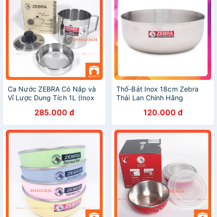
Ca Nước ZEBRA Có Nắp và
Thố-Bát Inox 18cm Zebra
Vỉ Lược Dung Tích 1L (Inox
Thái Lan Chính Hãng
304) - 151101 - Hàng Nhập
285.000 đ
120.000 đ
Khẩu Thái Lan