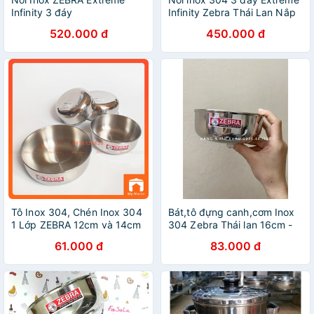
Infinity 3 đáy
Infinity Zebra Thái Lan Nắp
18cm=2,5lit,20cm=3,5lit,22cm=5lit,24cm=6lit
Inox đủ size
520.000 đ
450.000 đ
nắp kính {hàng công ty}
18cm,20cm,22cm,24cm
Tô Inox 304, Chén Inox 304
Bát,tô đựng canh,cơm Inox
1 Lớp ZEBRA 12cm và 14cm
304 Zebra Thái lan 16cm -
Cao Cấp - Hàng Nhâp Khẩu
111016(Hàng công ty)
61.000 đ
83.000 đ
Thái Lan