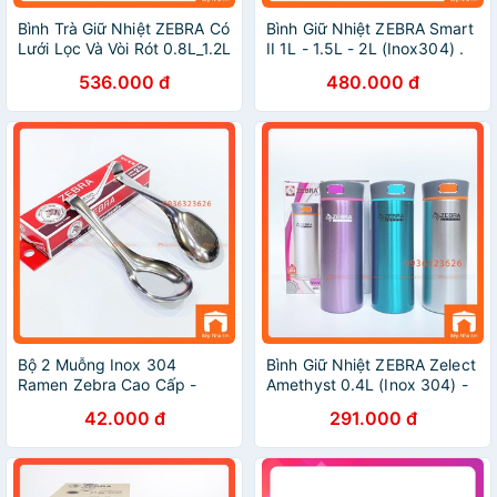
Bình Trà Giữ Nhiệt ZEBRA Có
Bình Giữ Nhiệt ZEBRA Smart
Lưới Lọc Và Vòi Rót 0.8L_1.2L
II 1L - 1.5L - 2L (Inox304) .
(Inox304) - 112932_112933
Nhập Khẩu Thái Lan
536.000 đ
480.000 đ
- Hàng Nhập Khẩu Thái Lan
Bộ 2 Muỗng Inox 304
Bình Giữ Nhiệt ZEBRA Zelect
Ramen Zebra Cao Cấp -
Amethyst 0.4L (Inox 304) -
Hàng Nhập Khẩu Thái Lan
112996. Nhập Khẩu Thái
42.000 đ
291.000 đ
Lan