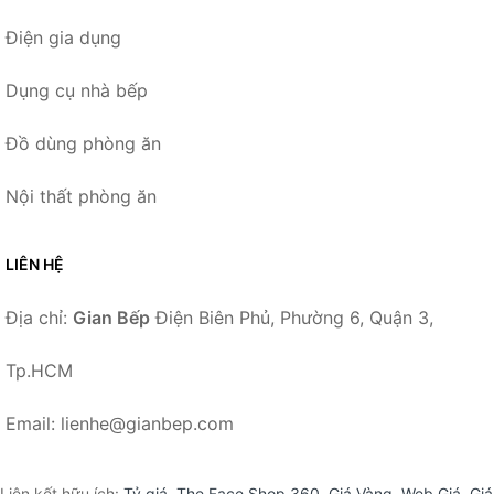
Điện gia dụng
Dụng cụ nhà bếp
Đồ dùng phòng ăn
Nội thất phòng ăn
LIÊN HỆ
Địa chỉ:
Gian Bếp
Điện Biên Phủ, Phường 6, Quận 3,
Tp.HCM
Email: lienhe@gianbep.com
Liên kết hữu ích:
Tỷ giá
,
The Face Shop 360
,
Giá Vàng
,
Web Giá
,
Giá