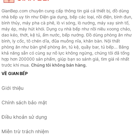
GianBep.com chuyên cung cấp thông tin giá cả thiết bị, đồ dùng
nhà bếp uy tín như Điện gia dụng, bếp các loại, nồi điện, bình đun,
bình thủy, máy pha cà phê, lò vi sóng, lò nướng, máy xay sinh tố,
máy ép, máy hút khói. Dụng cụ nhà bếp như nồi niêu xoong chảo,
dao kéo, thớt, kệ tủ, ấm nước, bếp nướng. Đồ dùng phòng ăn như
bình, ly cốc, tô chén dĩa, đũa muỗng nĩa, khăn bàn. Nội thất
phòng ăn như bàn ghế phòng ăn, tủ kệ, quầy bar, tủ bếp... Bằng
khả năng sẵn có cùng sự nỗ lực không ngừng, chúng tôi đã tổng
hợp hơn 200000 sản phẩm, giúp bạn so sánh giá, tìm giá rẻ nhất
trước khi mua.
Chúng tôi không bán hàng.
VỀ GIAN BẾP
Giới thiệu
Chính sách bảo mật
Điều khoản sử dụng
Miễn trừ trách nhiệm