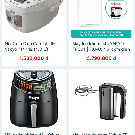
Nồi Cơm Điện Cao Tần IH
Máy lọc không khí YAKYO
Yakyo TP-412 (4.0 Lít)
TP361 | TẶNG: Nồi cơm điện
đa chiều YAKYO (màu giao
1.530.000 đ
3.790.000 đ
ngẫu nhiên)
Nồi chiên không dầu Yakyo
Máy trộn đa năng Yakyo TP-