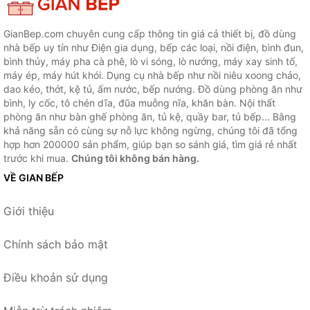
GianBep.com chuyên cung cấp thông tin giá cả thiết bị, đồ dùng
nhà bếp uy tín như Điện gia dụng, bếp các loại, nồi điện, bình đun,
bình thủy, máy pha cà phê, lò vi sóng, lò nướng, máy xay sinh tố,
máy ép, máy hút khói. Dụng cụ nhà bếp như nồi niêu xoong chảo,
dao kéo, thớt, kệ tủ, ấm nước, bếp nướng. Đồ dùng phòng ăn như
bình, ly cốc, tô chén dĩa, đũa muỗng nĩa, khăn bàn. Nội thất
phòng ăn như bàn ghế phòng ăn, tủ kệ, quầy bar, tủ bếp... Bằng
khả năng sẵn có cùng sự nỗ lực không ngừng, chúng tôi đã tổng
hợp hơn 200000 sản phẩm, giúp bạn so sánh giá, tìm giá rẻ nhất
trước khi mua.
Chúng tôi không bán hàng.
VỀ GIAN BẾP
Giới thiệu
Chính sách bảo mật
Điều khoản sử dụng