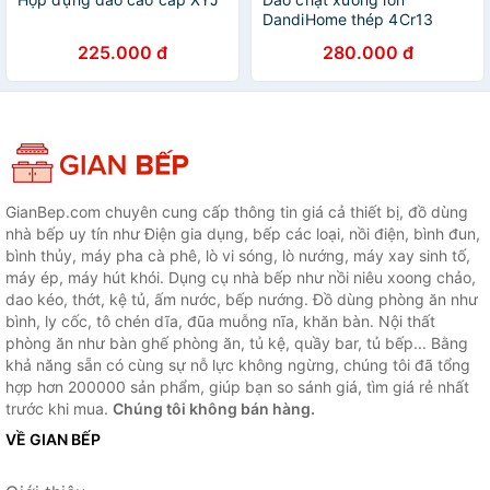
DandiHome thép 4Cr13
nặng 890gr cao cấp
225.000 đ
280.000 đ
GianBep.com chuyên cung cấp thông tin giá cả thiết bị, đồ dùng
nhà bếp uy tín như Điện gia dụng, bếp các loại, nồi điện, bình đun,
bình thủy, máy pha cà phê, lò vi sóng, lò nướng, máy xay sinh tố,
máy ép, máy hút khói. Dụng cụ nhà bếp như nồi niêu xoong chảo,
dao kéo, thớt, kệ tủ, ấm nước, bếp nướng. Đồ dùng phòng ăn như
bình, ly cốc, tô chén dĩa, đũa muỗng nĩa, khăn bàn. Nội thất
phòng ăn như bàn ghế phòng ăn, tủ kệ, quầy bar, tủ bếp... Bằng
khả năng sẵn có cùng sự nỗ lực không ngừng, chúng tôi đã tổng
hợp hơn 200000 sản phẩm, giúp bạn so sánh giá, tìm giá rẻ nhất
trước khi mua.
Chúng tôi không bán hàng.
VỀ GIAN BẾP