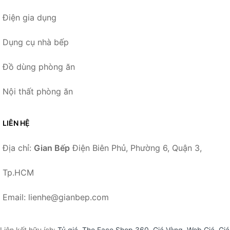
Điện gia dụng
Dụng cụ nhà bếp
Đồ dùng phòng ăn
Nội thất phòng ăn
LIÊN HỆ
Địa chỉ:
Gian Bếp
Điện Biên Phủ, Phường 6, Quận 3,
Tp.HCM
Email: lienhe@gianbep.com
Liên kết hữu ích:
Tỷ giá
,
The Face Shop 360
,
Giá Vàng
,
Web Giá
,
Giá