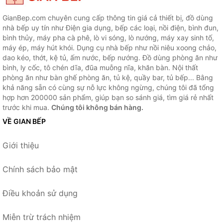
GianBep.com chuyên cung cấp thông tin giá cả thiết bị, đồ dùng
nhà bếp uy tín như Điện gia dụng, bếp các loại, nồi điện, bình đun,
bình thủy, máy pha cà phê, lò vi sóng, lò nướng, máy xay sinh tố,
máy ép, máy hút khói. Dụng cụ nhà bếp như nồi niêu xoong chảo,
dao kéo, thớt, kệ tủ, ấm nước, bếp nướng. Đồ dùng phòng ăn như
bình, ly cốc, tô chén dĩa, đũa muỗng nĩa, khăn bàn. Nội thất
phòng ăn như bàn ghế phòng ăn, tủ kệ, quầy bar, tủ bếp... Bằng
khả năng sẵn có cùng sự nỗ lực không ngừng, chúng tôi đã tổng
hợp hơn 200000 sản phẩm, giúp bạn so sánh giá, tìm giá rẻ nhất
trước khi mua.
Chúng tôi không bán hàng.
VỀ GIAN BẾP
Giới thiệu
Chính sách bảo mật
Điều khoản sử dụng
Miễn trừ trách nhiệm