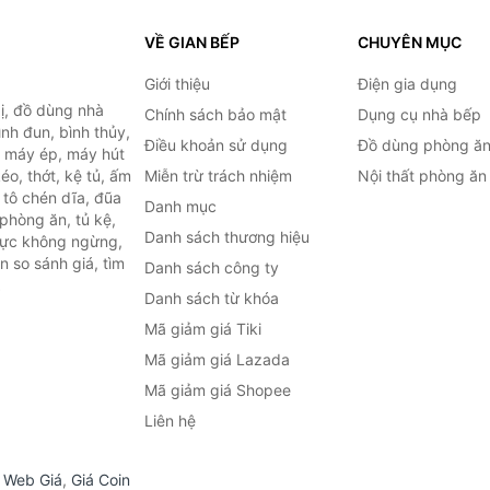
VỀ GIAN BẾP
CHUYÊN MỤC
Giới thiệu
Điện gia dụng
ị, đồ dùng nhà
Chính sách bảo mật
Dụng cụ nhà bếp
ình đun, bình thủy,
Điều khoản sử dụng
Đồ dùng phòng ă
, máy ép, máy hút
o, thớt, kệ tủ, ấm
Miễn trừ trách nhiệm
Nội thất phòng ăn
 tô chén dĩa, đũa
Danh mục
phòng ăn, tủ kệ,
Danh sách thương hiệu
 lực không ngừng,
 so sánh giá, tìm
Danh sách công ty
.
Danh sách từ khóa
Mã giảm giá Tiki
Mã giảm giá Lazada
Mã giảm giá Shopee
Liên hệ
,
Web Giá
,
Giá Coin