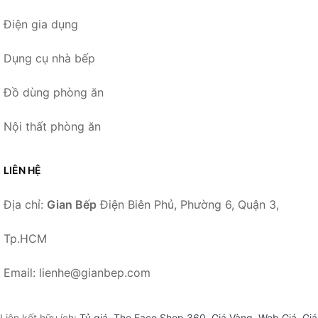
Điện gia dụng
Dụng cụ nhà bếp
Đồ dùng phòng ăn
Nội thất phòng ăn
LIÊN HỆ
Địa chỉ:
Gian Bếp
Điện Biên Phủ, Phường 6, Quận 3,
Tp.HCM
Email: lienhe@gianbep.com
Liên kết hữu ích:
Tỷ giá
,
The Face Shop 360
,
Giá Vàng
,
Web Giá
,
Giá