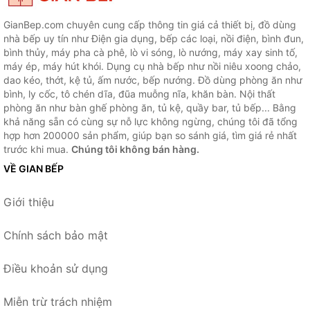
GianBep.com chuyên cung cấp thông tin giá cả thiết bị, đồ dùng
nhà bếp uy tín như Điện gia dụng, bếp các loại, nồi điện, bình đun,
bình thủy, máy pha cà phê, lò vi sóng, lò nướng, máy xay sinh tố,
máy ép, máy hút khói. Dụng cụ nhà bếp như nồi niêu xoong chảo,
dao kéo, thớt, kệ tủ, ấm nước, bếp nướng. Đồ dùng phòng ăn như
bình, ly cốc, tô chén dĩa, đũa muỗng nĩa, khăn bàn. Nội thất
phòng ăn như bàn ghế phòng ăn, tủ kệ, quầy bar, tủ bếp... Bằng
khả năng sẵn có cùng sự nỗ lực không ngừng, chúng tôi đã tổng
hợp hơn 200000 sản phẩm, giúp bạn so sánh giá, tìm giá rẻ nhất
trước khi mua.
Chúng tôi không bán hàng.
VỀ GIAN BẾP
Giới thiệu
Chính sách bảo mật
Điều khoản sử dụng
Miễn trừ trách nhiệm