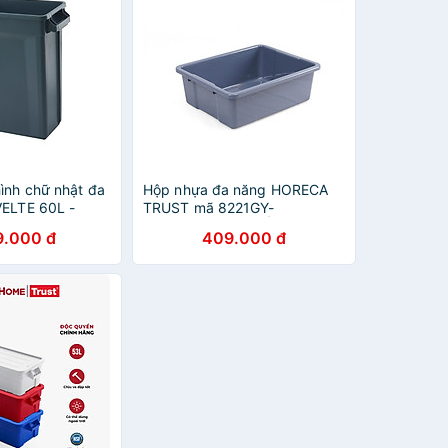
ình chữ nhật đa
Hộp nhựa đa năng HORECA
VELTE 60L -
TRUST mã 8221GY-
362002.NHẬP KHẨU VÀ
9.000 đ
409.000 đ
PHÂN PHỐI CHÍNH HÃNG
COBI HOME.