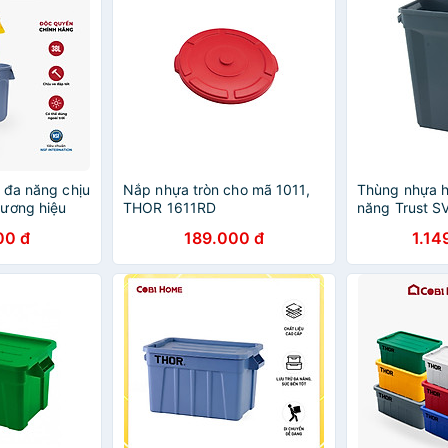
 đa năng chịu
Nắp nhựa tròn cho mã 1011,
Thùng nhựa h
ương hiệu
THOR 1611RD
năng Trust S
không nắp)
Nhiều màu
00 đ
189.000 đ
1.14
obi Home