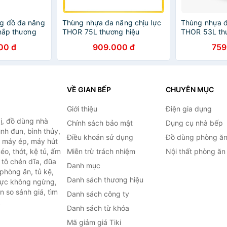
g đồ đa năng
Thùng nhựa đa năng chịu lực
Thùng nhựa đ
 nắp thương
THOR 75L thương hiệu
THOR 53L th
TRUST 3012 (Kèm nắp) phân
TRUST 3011 
00 đ
909.000 đ
759
phối bởi Cobi Home
phối bởi Cob
VỀ GIAN BẾP
CHUYÊN MỤC
Giới thiệu
Điện gia dụng
ị, đồ dùng nhà
Chính sách bảo mật
Dụng cụ nhà bếp
ình đun, bình thủy,
Điều khoản sử dụng
Đồ dùng phòng ă
, máy ép, máy hút
o, thớt, kệ tủ, ấm
Miễn trừ trách nhiệm
Nội thất phòng ăn
 tô chén dĩa, đũa
Danh mục
phòng ăn, tủ kệ,
Danh sách thương hiệu
 lực không ngừng,
 so sánh giá, tìm
Danh sách công ty
.
Danh sách từ khóa
Mã giảm giá Tiki