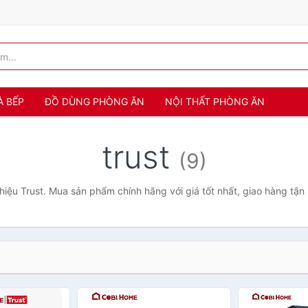
À BẾP
ĐỒ DÙNG PHÒNG ĂN
NỘI THẤT PHÒNG ĂN
trust
(9)
iệu Trust. Mua sản phẩm chính hãng với giá tốt nhất, giao hàng tận