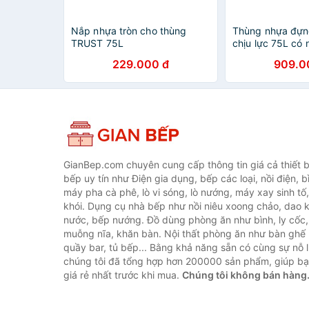
Nắp nhựa tròn cho thùng
Thùng nhựa đựn
TRUST 75L
chịu lực 75L có
hiêu TRUST
229.000 đ
909.0
GianBep.com chuyên cung cấp thông tin giá cả thiết b
bếp uy tín như Điện gia dụng, bếp các loại, nồi điện, b
máy pha cà phê, lò vi sóng, lò nướng, máy xay sinh tố
khói. Dụng cụ nhà bếp như nồi niêu xoong chảo, dao ké
nước, bếp nướng. Đồ dùng phòng ăn như bình, ly cốc,
muỗng nĩa, khăn bàn. Nội thất phòng ăn như bàn ghế 
quầy bar, tủ bếp... Bằng khả năng sẵn có cùng sự nỗ
chúng tôi đã tổng hợp hơn 200000 sản phẩm, giúp bạn
giá rẻ nhất trước khi mua.
Chúng tôi không bán hàng