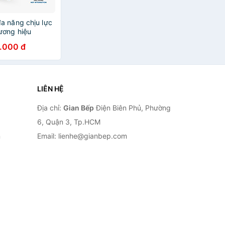
a năng chịu lực
ương hiệu
(Kèm nắp) phân
.000 đ
i Home
LIÊN HỆ
Địa chỉ:
Gian Bếp
Điện Biên Phủ, Phường
6, Quận 3, Tp.HCM
n
Email: lienhe@gianbep.com