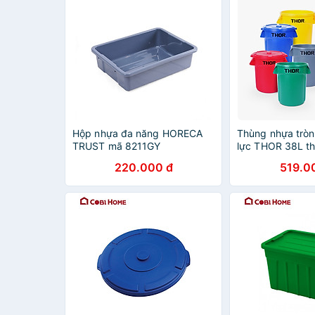
Hộp nhựa đa năng HORECA
Thùng nhựa tròn
TRUST mã 8211GY
lực THOR 38L th
TRUST 1011GN (
220.000 đ
519.0
phân phối bởi C