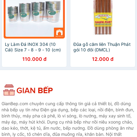
Ly Làm Đá INOX 304 (10
Đũa gỗ căm liên Thuận Phát
Cái) Size 7 - 8 - 9 - 10 (cm)
gói 10 đôi (DMCL)
- Hàng Việt Nam Sản Xuất
110.000 đ
12.000 đ
GianBep.com chuyên cung cấp thông tin giá cả thiết bị, đồ dùng
nhà bếp uy tín như Điện gia dụng, bếp các loại, nồi điện, bình đun,
bình thủy, máy pha cà phê, lò vi sóng, lò nướng, máy xay sinh tố,
máy ép, máy hút khói. Dụng cụ nhà bếp như nồi niêu xoong chảo,
dao kéo, thớt, kệ tủ, ấm nước, bếp nướng. Đồ dùng phòng ăn như
bình, ly cốc, tô chén dĩa, đũa muỗng nĩa, khăn bàn. Nội thất