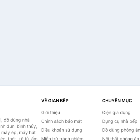
VỀ GIAN BẾP
CHUYÊN MỤC
Giới thiệu
Điện gia dụng
ị, đồ dùng nhà
Chính sách bảo mật
Dụng cụ nhà bếp
ình đun, bình thủy,
Điều khoản sử dụng
Đồ dùng phòng ă
, máy ép, máy hút
o, thớt, kệ tủ, ấm
Miễn trừ trách nhiệm
Nội thất phòng ăn