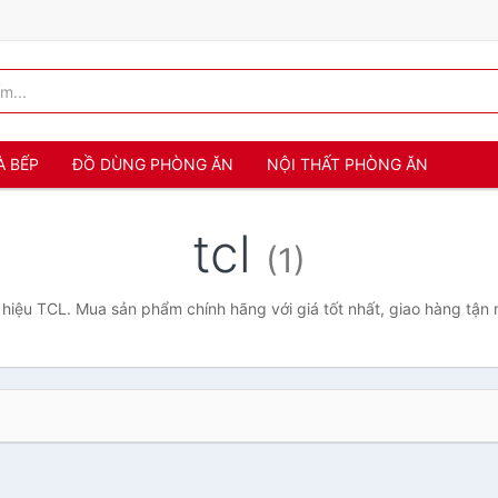
À BẾP
ĐỒ DÙNG PHÒNG ĂN
NỘI THẤT PHÒNG ĂN
tcl
(1)
hiệu TCL. Mua sản phẩm chính hãng với giá tốt nhất, giao hàng tận 