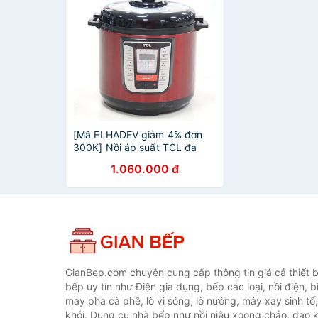
[Mã ELHADEV giảm 4% đơn
300K] Nồi áp suất TCL đa
năng C601W2
1.060.000 đ
GianBep.com chuyên cung cấp thông tin giá cả thiết b
bếp uy tín như Điện gia dụng, bếp các loại, nồi điện, b
máy pha cà phê, lò vi sóng, lò nướng, máy xay sinh tố
khói. Dụng cụ nhà bếp như nồi niêu xoong chảo, dao ké