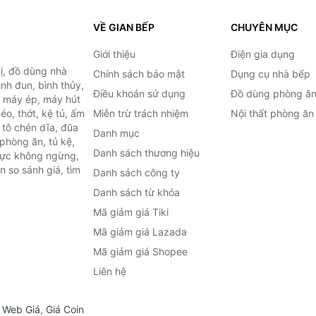
VỀ GIAN BẾP
CHUYÊN MỤC
Giới thiệu
Điện gia dụng
ị, đồ dùng nhà
Chính sách bảo mật
Dụng cụ nhà bếp
ình đun, bình thủy,
Điều khoản sử dụng
Đồ dùng phòng ă
, máy ép, máy hút
o, thớt, kệ tủ, ấm
Miễn trừ trách nhiệm
Nội thất phòng ăn
 tô chén dĩa, đũa
Danh mục
phòng ăn, tủ kệ,
Danh sách thương hiệu
 lực không ngừng,
 so sánh giá, tìm
Danh sách công ty
.
Danh sách từ khóa
Mã giảm giá Tiki
Mã giảm giá Lazada
Mã giảm giá Shopee
Liên hệ
,
Web Giá
,
Giá Coin