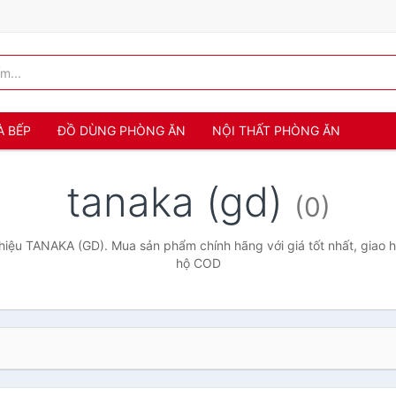
À BẾP
ĐỒ DÙNG PHÒNG ĂN
NỘI THẤT PHÒNG ĂN
tanaka (gd)
(0)
iệu TANAKA (GD). Mua sản phẩm chính hãng với giá tốt nhất, giao h
hộ COD