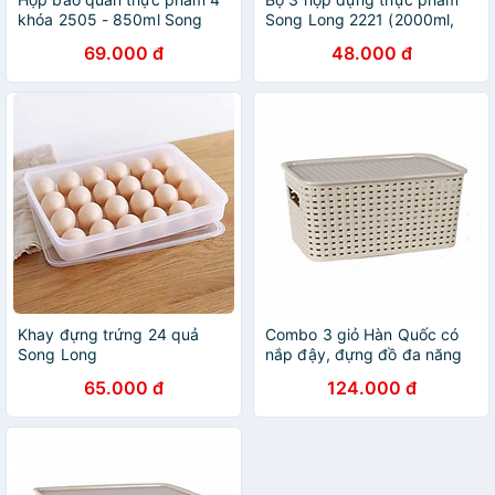
khóa 2505 - 850ml Song
Song Long 2221 (2000ml,
Long
1300ml, 850 ml) - Màu ngẫu
69.000 đ
48.000 đ
nhiên
Khay đựng trứng 24 quả
Combo 3 giỏ Hàn Quốc có
Song Long
nắp đậy, đựng đồ đa năng
Song Long cỡ nhỏ (29 x 20
65.000 đ
124.000 đ
x 13)- nhiều màu sắc