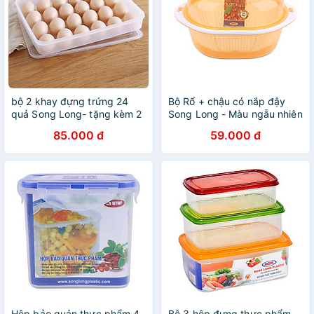
bộ 2 khay đựng trứng 24
Bộ Rổ + chậu có nắp đậy
quả Song Long- tặng kèm 2
Song Long - Màu ngẫu nhiên
đĩa phíp hình chiếc lá xinh
85.000 đ
59.000 đ
xắn
Hộp bảo quản thực phẩm 4
Bộ 3 hộp đựng thực phẩm