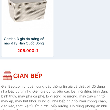
Combo 3 giỏ đa năng có
nắp đậy Hàn Quốc Song
Long- cỡ trung (40 x 28 x
205.000 đ
17)- Nhiều màu sắc
GianBep.com chuyên cung cấp thông tin giá cả thiết bị, đồ dùng
nhà bếp uy tín như Điện gia dụng, bếp các loại, nồi điện, bình đun,
bình thủy, máy pha cà phê, lò vi sóng, lò nướng, máy xay sinh tố,
máy ép, máy hút khói. Dụng cụ nhà bếp như nồi niêu xoong chảo,
dao kéo, thớt, kệ tủ, ấm nước, bếp nướng. Đồ dùng phòng ăn như