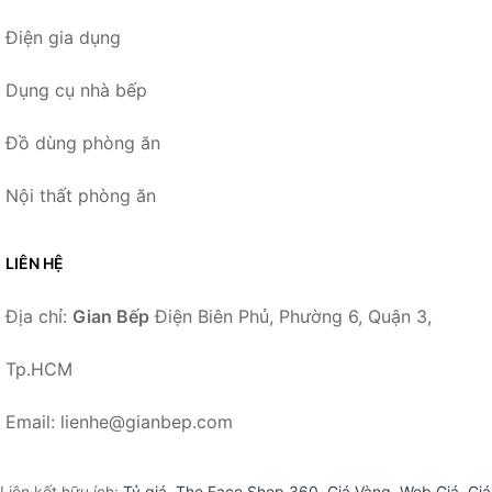
Điện gia dụng
Dụng cụ nhà bếp
Đồ dùng phòng ăn
Nội thất phòng ăn
LIÊN HỆ
Địa chỉ:
Gian Bếp
Điện Biên Phủ, Phường 6, Quận 3,
Tp.HCM
Email: lienhe@gianbep.com
Liên kết hữu ích:
Tỷ giá
,
The Face Shop 360
,
Giá Vàng
,
Web Giá
,
Giá