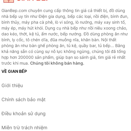
GianBep.com chuyên cung cấp thông tin giá cả thiết bị, đồ dùng
nhà bếp uy tín như Điện gia dụng, bếp các loại, nồi điện, bình đun,
bình thủy, máy pha cà phê, lò vi sóng, lò nướng, máy xay sinh tố,
máy ép, máy hút khói. Dụng cụ nhà bếp như nồi niêu xoong chảo,
dao kéo, thớt, kệ tủ, ấm nước, bếp nướng. Đồ dùng phòng ăn như
bình, ly cốc, tô chén dĩa, đũa muỗng nĩa, khăn bàn. Nội thất
phòng ăn như bàn ghế phòng ăn, tủ kệ, quầy bar, tủ bếp... Bằng
khả năng sẵn có cùng sự nỗ lực không ngừng, chúng tôi đã tổng
hợp hơn 200000 sản phẩm, giúp bạn so sánh giá, tìm giá rẻ nhất
trước khi mua.
Chúng tôi không bán hàng.
VỀ GIAN BẾP
Giới thiệu
Chính sách bảo mật
Điều khoản sử dụng
Miễn trừ trách nhiệm