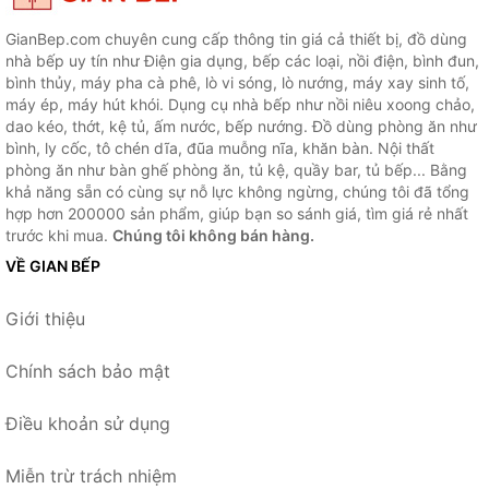
GianBep.com chuyên cung cấp thông tin giá cả thiết bị, đồ dùng
nhà bếp uy tín như Điện gia dụng, bếp các loại, nồi điện, bình đun,
bình thủy, máy pha cà phê, lò vi sóng, lò nướng, máy xay sinh tố,
máy ép, máy hút khói. Dụng cụ nhà bếp như nồi niêu xoong chảo,
dao kéo, thớt, kệ tủ, ấm nước, bếp nướng. Đồ dùng phòng ăn như
bình, ly cốc, tô chén dĩa, đũa muỗng nĩa, khăn bàn. Nội thất
phòng ăn như bàn ghế phòng ăn, tủ kệ, quầy bar, tủ bếp... Bằng
khả năng sẵn có cùng sự nỗ lực không ngừng, chúng tôi đã tổng
hợp hơn 200000 sản phẩm, giúp bạn so sánh giá, tìm giá rẻ nhất
trước khi mua.
Chúng tôi không bán hàng.
VỀ GIAN BẾP
Giới thiệu
Chính sách bảo mật
Điều khoản sử dụng
Miễn trừ trách nhiệm