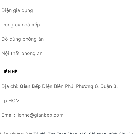
Điện gia dụng
Dụng cụ nhà bếp
Đồ dùng phòng ăn
Nội thất phòng ăn
LIÊN HỆ
Địa chỉ:
Gian Bếp
Điện Biên Phủ, Phường 6, Quận 3,
Tp.HCM
Email: lienhe@gianbep.com
Liên kết hữu ích:
Tỷ giá
,
The Face Shop 360
,
Giá Vàng
,
Web Giá
,
Giá