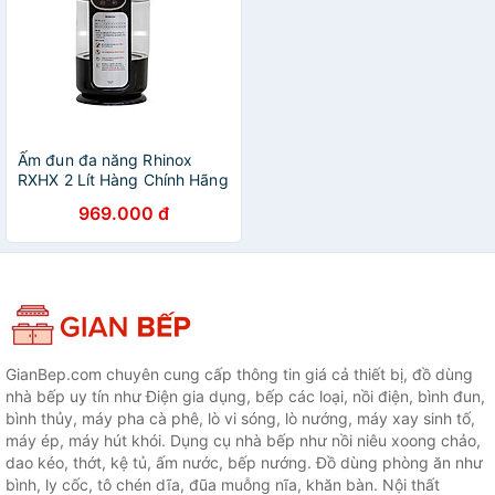
Ấm đun đa năng Rhinox
RXHX 2 Lít Hàng Chính Hãng
969.000 đ
GianBep.com chuyên cung cấp thông tin giá cả thiết bị, đồ dùng
nhà bếp uy tín như Điện gia dụng, bếp các loại, nồi điện, bình đun,
bình thủy, máy pha cà phê, lò vi sóng, lò nướng, máy xay sinh tố,
máy ép, máy hút khói. Dụng cụ nhà bếp như nồi niêu xoong chảo,
dao kéo, thớt, kệ tủ, ấm nước, bếp nướng. Đồ dùng phòng ăn như
bình, ly cốc, tô chén dĩa, đũa muỗng nĩa, khăn bàn. Nội thất