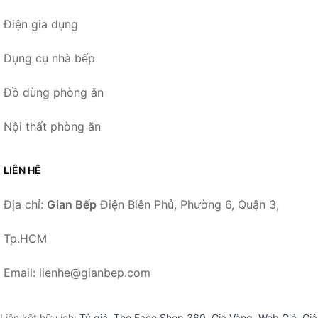
Điện gia dụng
Dụng cụ nhà bếp
Đồ dùng phòng ăn
Nội thất phòng ăn
LIÊN HỆ
Địa chỉ:
Gian Bếp
Điện Biên Phủ, Phường 6, Quận 3,
Tp.HCM
Email: lienhe@gianbep.com
Liên kết hữu ích:
Tỷ giá
,
The Face Shop 360
,
Giá Vàng
,
Web Giá
,
Giá