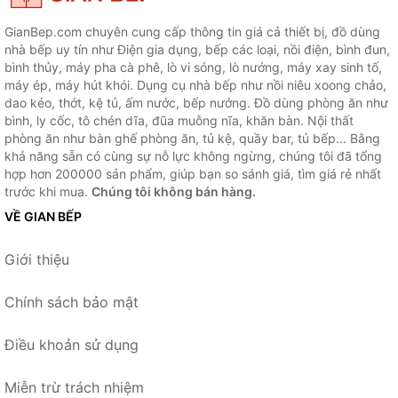
GianBep.com chuyên cung cấp thông tin giá cả thiết bị, đồ dùng
nhà bếp uy tín như Điện gia dụng, bếp các loại, nồi điện, bình đun,
bình thủy, máy pha cà phê, lò vi sóng, lò nướng, máy xay sinh tố,
máy ép, máy hút khói. Dụng cụ nhà bếp như nồi niêu xoong chảo,
dao kéo, thớt, kệ tủ, ấm nước, bếp nướng. Đồ dùng phòng ăn như
bình, ly cốc, tô chén dĩa, đũa muỗng nĩa, khăn bàn. Nội thất
phòng ăn như bàn ghế phòng ăn, tủ kệ, quầy bar, tủ bếp... Bằng
khả năng sẵn có cùng sự nỗ lực không ngừng, chúng tôi đã tổng
hợp hơn 200000 sản phẩm, giúp bạn so sánh giá, tìm giá rẻ nhất
trước khi mua.
Chúng tôi không bán hàng.
VỀ GIAN BẾP
Giới thiệu
Chính sách bảo mật
Điều khoản sử dụng
Miễn trừ trách nhiệm